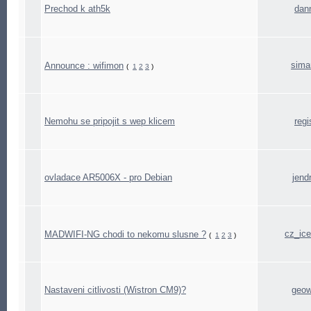
Prechod k ath5k
dan
sima
Announce : wifimon
(
1
2
3
)
Nemohu se pripojit s wep klicem
regi
ovladace AR5006X - pro Debian
jend
cz_ic
MADWIFI-NG chodi to nekomu slusne ?
(
1
2
3
)
Nastaveni citlivosti (Wistron CM9)?
geow