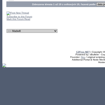
Zobrazena témata 1 až 19 z celkových 19, řazená podle
Subscribe to this Forum
Mark this Forum Read
CZFree.NET
| Copyright 
Powered by: vBulletin - Cop
Founder:
Deu
/ original scriptin
Additional Portal & Node Mon
Hoste