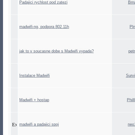
Padajici rychlost pod zatezi
Brn
madwifi-ng, podpora 802.11h
Pln
jak to v soucasne dobe s Madwifi vypada?
petr
Instalace Madwifi
Survi
Madwifi + hostap
Phil
madwifi a padajici spoj
neo