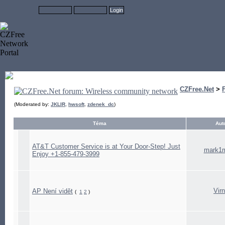
CZFree.Net
>
(Moderated by:
JKLIR
,
hwsoft
,
zdenek_dc
)
Téma
Aut
AT&T Customer Service is at Your Door-Step! Just
mark1
Enjoy +1-855-479-3999
Virn
AP Není vidět
(
1
2
)