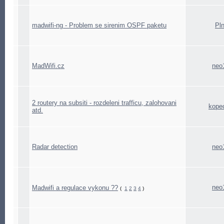
madwifi-ng - Problem se sirenim OSPF paketu
Pln
MadWifi.cz
neo
2 routery na subsiti - rozdeleni trafficu, zalohovani
kope
atd.
Radar detection
neo
neo
Madwifi a regulace vykonu ??
(
1
2
3
4
)