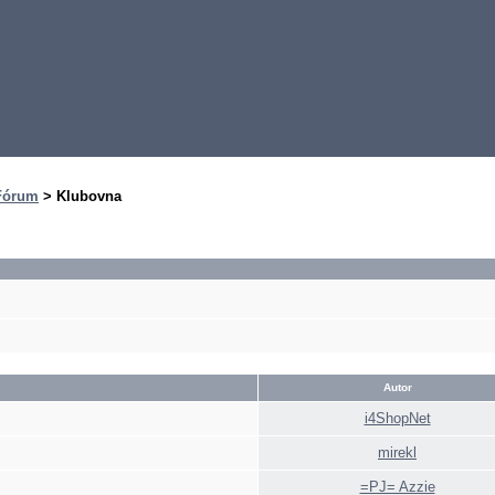
Fórum
> Klubovna
Autor
i4ShopNet
mirekl
=PJ= Azzie