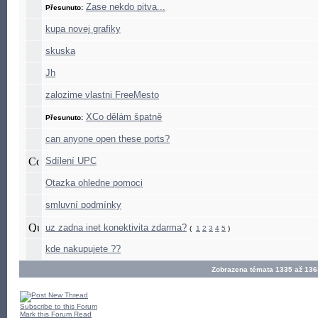
Zase nekdo pitva...
Přesunuto:
kupa novej grafiky
skuska
Jh
zalozime vlastni FreeMesto
XCo dělám špatně
Přesunuto:
can anyone open these ports?
Sdílení UPC
Otazka ohledne pomoci
smluvní podmínky
uz zadna inet konektivita zdarma?
(
1
2
3
4
5
)
kde nakupujete ??
Zobrazena témata 1335 až 136
Subscribe to this Forum
Mark this Forum Read