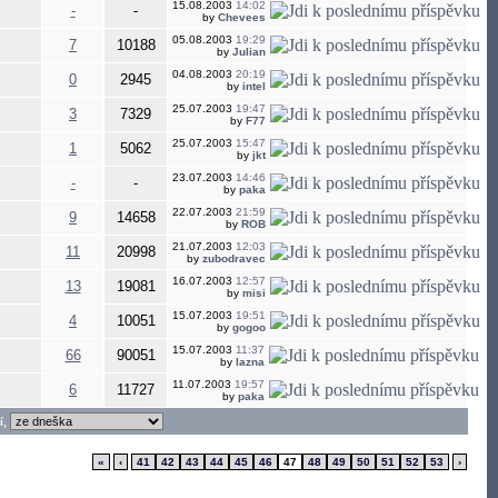
15.08.2003
14:02
-
-
by
Chevees
05.08.2003
19:29
7
10188
by
Julian
04.08.2003
20:19
0
2945
by
intel
25.07.2003
19:47
3
7329
by
F77
25.07.2003
15:47
1
5062
by
jkt
23.07.2003
14:46
-
-
by
paka
22.07.2003
21:59
9
14658
by
ROB
21.07.2003
12:03
11
20998
by
zubodravec
16.07.2003
12:57
13
19081
by
misi
15.07.2003
19:51
4
10051
by
gogoo
15.07.2003
11:37
66
90051
by
lazna
11.07.2003
19:57
6
11727
by
paka
í,
«
‹
41
42
43
44
45
46
47
48
49
50
51
52
53
›