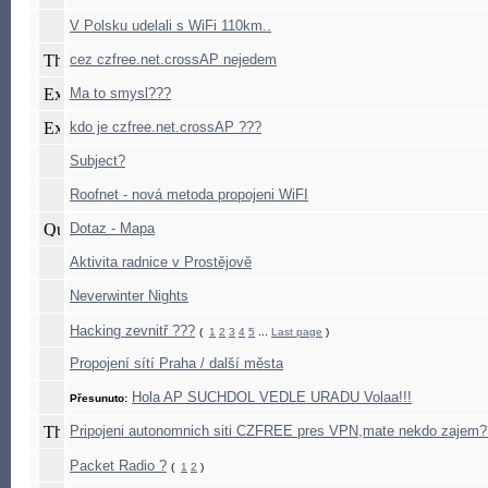
V Polsku udelali s WiFi 110km..
cez czfree.net.crossAP nejedem
Ma to smysl???
kdo je czfree.net.crossAP ???
Subject?
Roofnet - nová metoda propojeni WiFI
Dotaz - Mapa
Aktivita radnice v Prostějově
Neverwinter Nights
Hacking zevnitř ???
(
1
2
3
4
5
...
Last page
)
Propojení sítí Praha / další města
Hola AP SUCHDOL VEDLE URADU Volaa!!!
Přesunuto:
Pripojeni autonomnich siti CZFREE pres VPN,mate nekdo zajem?
Packet Radio ?
(
1
2
)