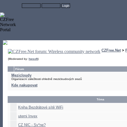
CZFree.Net
>
(Moderated by:
hwsoft
)
Fórum
Mezicloudy
Organizacní záležitosti ohledně mezicloudových srazů
Kde nakupovat
Téma
Kniha Bezdrátové sítě WiFi
uterni Invex
CZ NIC - Sv*ne?