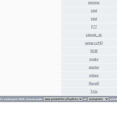
jerrome
intel
intel
F77
zdenek_dc
jantar.czHQ
ROB
mraky
pigster
milanc
RayeR
TrUs
3 z celkových 1529, řazená podle
ve
pořad