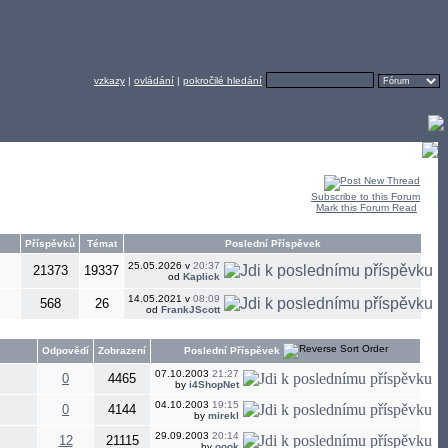
vzkazy
|
ovládání
|
pokročilé hledání
Subscribe to this Forum
Mark this Forum Read
Příspěvků
Témat
Poslední Příspěvek
25.05.2026 v
20:37
21373
19337
od
Kaplick
14.05.2021 v
08:09
568
26
od
FrankJScott
Poslední Příspěvek
Odpovědí
Zobrazení
07.10.2003
21:27
0
4465
by
i4ShopNet
04.10.2003
19:15
0
4144
by
mirekl
29.09.2003
20:14
12
21115
by
oook