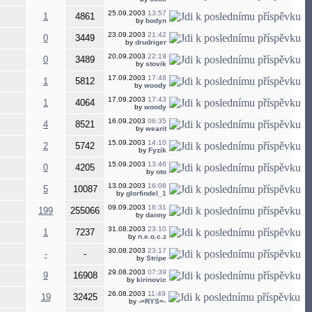
25.09.2003
13:57
1
4861
by
bodyn
23.09.2003
21:42
0
3449
by
drudriger
20.09.2003
22:19
0
3489
by
stovik
17.09.2003
17:48
1
5812
by
woody
17.09.2003
17:43
1
4064
by
woody
16.09.2003
06:35
4
8521
by
wearit
15.09.2003
14:10
2
5742
by
Fyzik
15.09.2003
13:46
0
4205
by
oto
13.09.2003
16:08
5
10087
by
glorfindel_1
09.09.2003
16:31
199
255066
by
danny
31.08.2003
23:10
1
7237
by
n.e.o.c.z
30.08.2003
23:17
-
-
by
Stripe
29.08.2003
07:39
9
16908
by
kirinovic
26.08.2003
11:49
19
32425
by
-=RYS=-