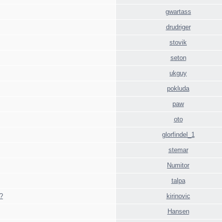
gwartass
drudriger
stovik
seton
ukguy
pokluda
paw
oto
glorfindel_1
stemar
Numitor
talpa
?
kirinovic
Hansen