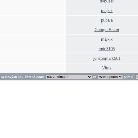
dvbuser
majklx
pupala
George Baker
majklx
rado3105
jonsonmark581
Vitex
z celkových 856, řazená podle
ve
pořadí,