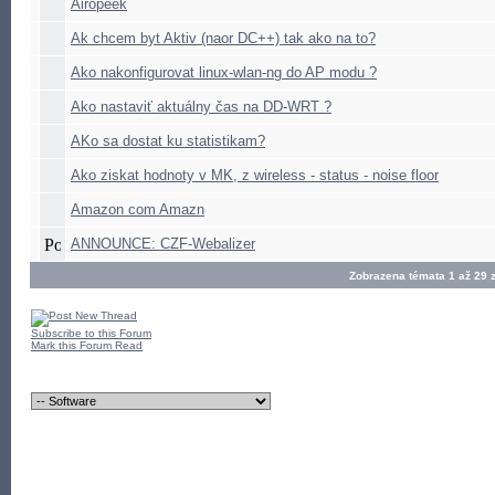
Airopeek
Ak chcem byt Aktiv (naor DC++) tak ako na to?
Ako nakonfigurovat linux-wlan-ng do AP modu ?
Ako nastaviť aktuálny čas na DD-WRT ?
AKo sa dostat ku statistikam?
Ako ziskat hodnoty v MK, z wireless - status - noise floor
Amazon com Amazn
ANNOUNCE: CZF-Webalizer
Zobrazena témata 1 až 29 
Subscribe to this Forum
Mark this Forum Read