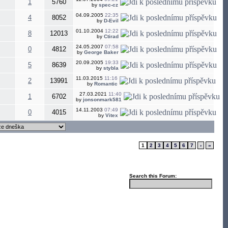
1
5760
by
spec-cz
04.09.2005
22:35
4
8052
by
D-Evil
01.10.2004
12:22
8
12013
by
Ctirad
24.05.2007
07:58
0
4812
by
George Baker
20.09.2005
19:33
5
8639
by
stybla
11.03.2015
11:16
2
13991
by
Romantic
27.03.2021
11:40
1
6702
by
jonsonmark581
14.11.2003
07:49
0
4015
by
Vitex
1
2
3
4
5
6
7
›
»
Search this Forum: