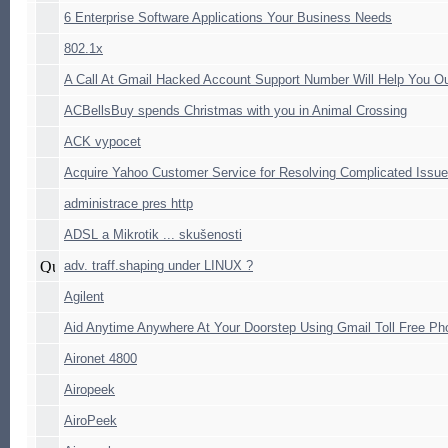
6 Enterprise Software Applications Your Business Needs
802.1x
A Call At Gmail Hacked Account Support Number Will Help You O
ACBellsBuy spends Christmas with you in Animal Crossing
ACK vypocet
Acquire Yahoo Customer Service for Resolving Complicated Issu
administrace pres http
ADSL a Mikrotik ... skušenosti
adv. traff.shaping under LINUX ?
Agilent
Aid Anytime Anywhere At Your Doorstep Using Gmail Toll Free P
Aironet 4800
Airopeek
AiroPeek