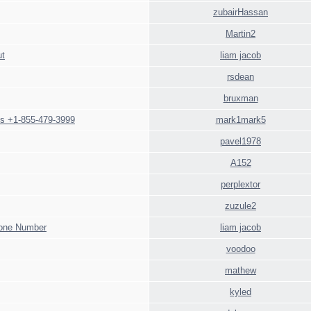
zubairHassan
Martin2
ut
liam jacob
rsdean
bruxman
es +1-855-479-3999
mark1mark5
pavel1978
A152
perplextor
zuzule2
hone Number
liam jacob
voodoo
mathew
kyled