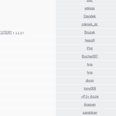
Doc
edoras
Davidek
zdenek_dc
Bruzek
ATESTERY
(
1
2
3
)
hwsoft
Plnt
Buchar007
lyra
lyra
dixon
tony009
=PJ= Azzie
Araman
sandokan