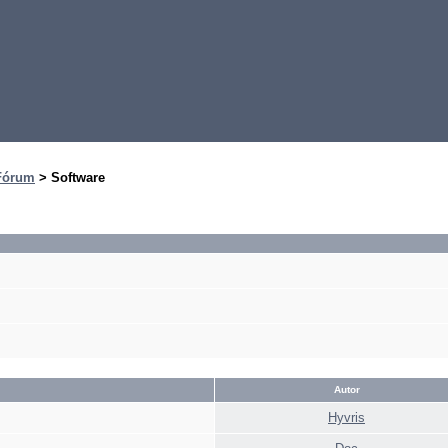
Fórum
> Software
Autor
Hyvris