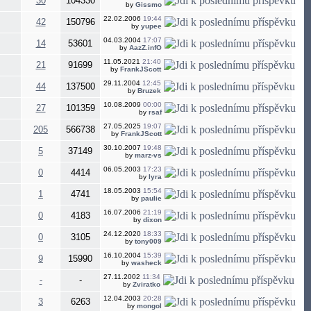
30
104330
by
Gissmo
22.02.2006
19:44
42
150796
by
yupee
04.03.2004
17:07
14
53601
by
AazZ.infO
11.05.2021
21:40
21
91699
by
FrankJScott
29.11.2004
12:45
44
137500
by
Bruzek
10.08.2009
00:00
27
101359
by
rsaf
27.05.2025
19:07
205
566738
by
FrankJScott
30.10.2007
19:48
5
37149
by
marz-vs
06.05.2003
17:23
0
4414
by
lyra
18.05.2003
15:54
1
4741
by
paulie
16.07.2006
21:19
0
4183
by
dixon
24.12.2020
18:33
0
3105
by
tony009
16.10.2004
15:39
9
15990
by
washeck
27.11.2002
11:34
-
-
by
Zviratko
12.04.2003
20:28
3
6263
by
mongol