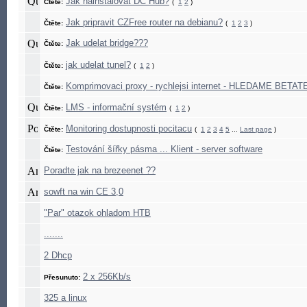
Jak nainstalovat DC Hub?
Čtěte:
(
1
2
)
Jak pripravit CZFree router na debianu?
Čtěte:
(
1
2
3
)
Jak udelat bridge???
Čtěte:
jak udelat tunel?
Čtěte:
(
1
2
)
Komprimovaci proxy - rychlejsi internet - HLEDAME BET
Čtěte:
LMS - informační systém
Čtěte:
(
1
2
)
Monitoring dostupnosti pocitacu
Čtěte:
(
1
2
3
4
5
...
Last page
)
Testování šířky pásma ... Klient - server software
Čtěte:
Poradte jak na brezeenet ??
sowft na win CE 3,0
"Par" otazok ohladom HTB
.......
2 Dhcp
2 x 256Kb/s
Přesunuto:
325 a linux