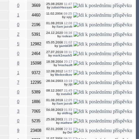
25.08.2020
11:47
0
3669
by
zubairHassan
11.02.2004
09:25
1
4460
by
spy
01.08.2019
12:08
0
2196
by
liam jacob
24.12.2020
08:36
2
5391
by
rsdean
05.05.2006
21:02
5
12982
by
gambl3R
27.07.2019
08:11
0
2464
by
mark1mark5
18.08.2004
20:17
8
15098
by
hrochsoft
12.09.2012
14:57
1
9372
by
Medvedkov
28.04.2003
10:19
7
12295
by
jtjt
08.12.2007
21:45
0
5389
by
zuzule2
01.08.2019
12:05
0
1886
by
liam jacob
04.08.2003
01:53
3
7065
by
oldfrog
25.08.2003
21:15
0
5235
by
mathew
02.01.2006
22:31
9
23408
by
Del
11.07.2004
09:21