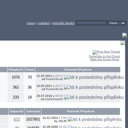
vzkazy
|
ovládání
|
pokročilé hledání
Subscribe to this Forum
Mark this Forum Read
Příspěvků
Témat
Poslední Příspěvek
12.05.2021 v
18:12
1076
70
od
FrankJScott
10.05.2021 v
16:27
362
36
od
FrankJScott
26.07.2019 v
08:03
233
19
od
mark1mark5
Odpovědí
Zobrazení
Poslední Příspěvek
31.01.2024
17:09
673
1027801
by
JKLIR
31.08.2006
12:42