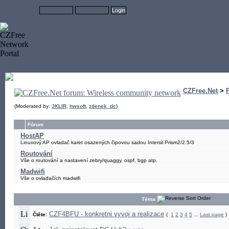
CZFree.Net
>
(Moderated by:
JKLIR
,
hwsoft
,
zdenek_dc
)
Fórum
HostAP
Linuxový AP ovladač karet osazených čipovou sadou Intersil Prism2/2.5/3
Routování
Vše o routování a nastavení zebry/quaggy, ospf, bgp atp.
Madwifi
Vše o ovladačích madwifi
Téma
CZF4BFU - konkretni vyvoj a realizace
Čtěte:
(
1
2
3
4
5
...
Last page
)