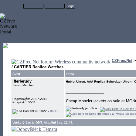
CZFree.Net
/ CARTIER Replica Watches
Autor
Téma
lfferlerudy
Hublot Uhren: AAA Replica Schweizer Uhren--
Senior Member
__________________
Registrován: 20.07.2018
Cheap Moncler jackets on sale at MON
Příspěvků: 5534
09.09.2022 v
00:12
Veškerý čas je GMT. Aktuální čas: 22:45.