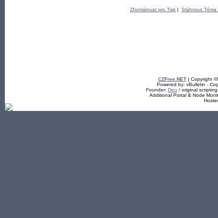
Zformátovat pro Tisk
|
Stáhnout Téma
CZFree.NET
| Copyright 
Powered by: vBulletin - Cop
Founder:
Deu
/ original scriptin
Additional Portal & Node Mon
Hoste