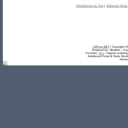
Zformátovat pro Tisk
|
Stáhnout Téma
CZFree.NET
| Copyright 
Powered by: vBulletin - Cop
Founder:
Deu
/ original scriptin
Additional Portal & Node Mon
Hoste