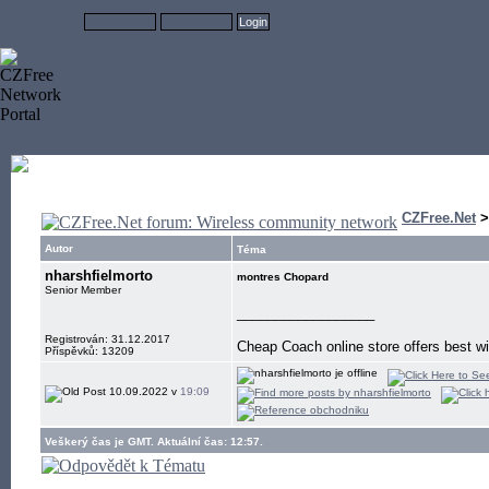
CZFree.Net
Autor
Téma
nharshfielmorto
montres Chopard
Senior Member
__________________
Registrován: 31.12.2017
Cheap Coach online store offers best w
Příspěvků: 13209
10.09.2022 v
19:09
Veškerý čas je GMT. Aktuální čas: 12:57.