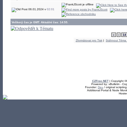
06.01.2024 v
02:01
Veškerý čas je GMT. Aktuální čas: 14:55.
«
‹
14
Zformátovat pro Tisk
|
Stáhnout Téma
CZFree.NET
| Copyright 
Powered by: vBulletin - Cop
Founder:
Deu
/ original scriptin
Additional Portal & Node Mon
Hoste