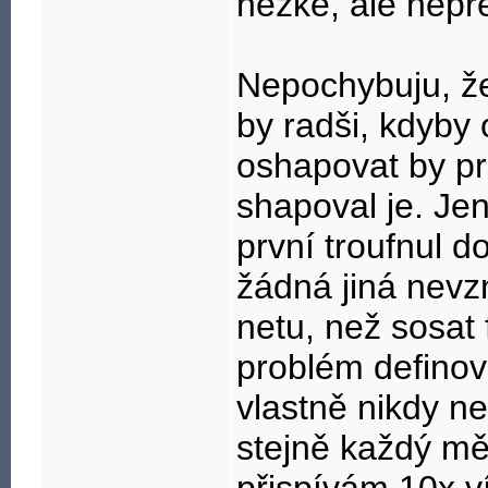
hezké, ale nep
Nepochybuju, že 
by radši, kdyby 
oshapovat by pr
shapoval je. Jen
první troufnul do
žádná jiná nevzn
netu, než sosat 
problém definov
vlastně nikdy n
stejně každý mě