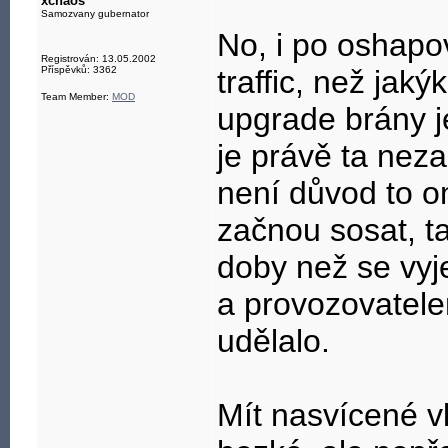
xchaos
Samozvany gubernator
No, i po oshapov
Registrován: 13.05.2002
Příspěvků: 3362
traffic, než jakýk
Team Member:
MOD
upgrade brány j
je právě ta nez
není důvod to om
začnou sosat, ta
doby než se vyj
a provozovatele
udělalo.
Mít nasvícené vl