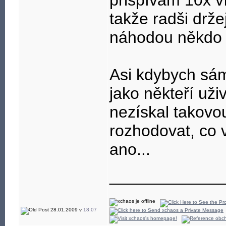
přispívám 10x víc
takže radši drže
náhodou někdo n
Asi kdybych sá
jako někteří uži
nezískal takovou
rozhodovat, co v
ano...
____________
28.01.2009 v
18:07