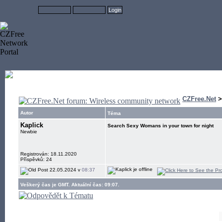
CZFree.Net
Autor
Téma
Kaplick
Search Sexy Womans in your town for night
Newbie
Registrován: 18.11.2020
Příspěvků: 24
22.05.2024 v
08:37
Veškerý čas je GMT. Aktuální čas: 09:07.