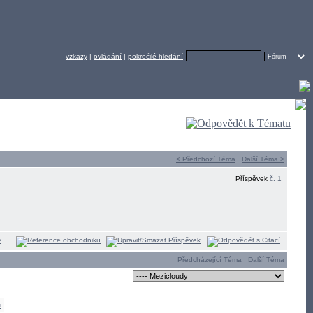
vzkazy
|
ovládání
|
pokročilé hledání
< Předchozí Téma
Další Téma >
Příspěvek
č. 1
Předcházející Téma
Další Téma
i