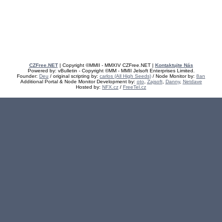
CZFree.NET
| Copyright ©MMII - MMXIV CZFree.NET |
Kontaktujte Nás
Powered by: vBulletin - Copyright ©MM - MMII Jelsoft Enterprises Limited.
Founder:
Deu
/ original scripting by:
carlos (All High Seeds)
/ Node Monitor by:
8an
Additional Portal & Node Monitor Development by:
oto
,
Zajsoft
,
Danny
,
Netdave
Hosted by:
NFX.cz
/
FreeTel.cz