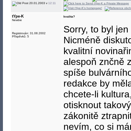
20.01.2003 v
12:11
tYpe-K
kvalita?
Newbie
Sorry, to byl je
Registrován: 31.08.2002
Příspěvků: 5
Nicméně diskutov
kvalitní novinaři
alespoň znčně z
spíše bulvárního
redakce by měla
chcete-li kultur
otisknout takový
zákonitě ztrapni
nevím, co si má