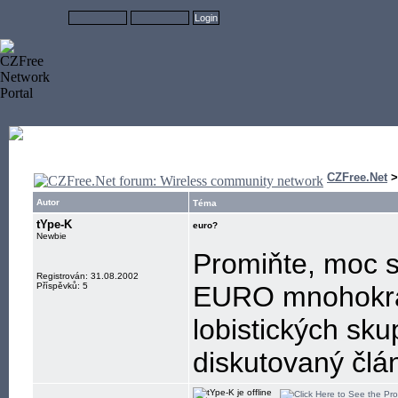
CZFree.Net
Autor
Téma
tYpe-K
euro?
Newbie
Promiňte, moc s
Registrován: 31.08.2002
Příspěvků: 5
EURO mnohokrá
lobistických sku
diskutovaný člán