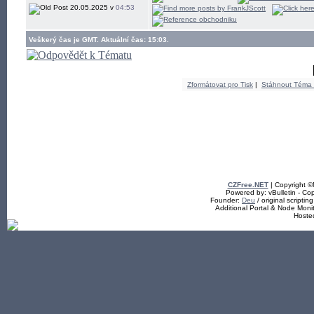
20.05.2025 v
04:53
Veškerý čas je GMT. Aktuální čas: 15:03.
Zformátovat pro Tisk
|
Stáhnout Téma
CZFree.NET
| Copyright 
Powered by: vBulletin - Cop
Founder:
Deu
/ original scriptin
Additional Portal & Node Mon
Hoste