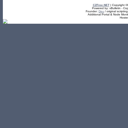
CZFree.NET
| Copyright 
Powered by: vBulletin - Cop
Founder:
Deu
/ original scriptin
Additional Portal & Node Mon
Hoste