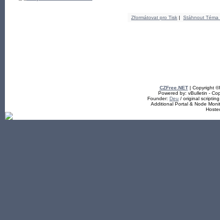
Zformátovat pro Tisk
|
Stáhnout Téma
CZFree.NET
| Copyright 
Powered by: vBulletin - Cop
Founder:
Deu
/ original scriptin
Additional Portal & Node Mon
Hoste