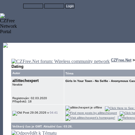
CZFree.Net
Dating
Autor
Téma
allittechexpert
Girls In Your Town - No Selfie - Anonymous Cas
Newbie
Registrován: 02.03.2020
Příspěvků: 18
29.06.2026 v
04:41
Veškerý čas je GMT. Aktuální čas: 03:26.