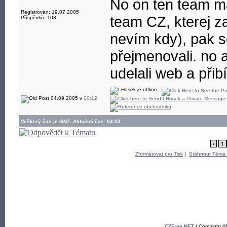
No on ten team má
Registrován: 19.07.2005
team CZ, kterej za
Příspěvků: 108
nevím kdy), pak 
přejmenovali. no a
udelali web a přibí
04.09.2005 v
00:12
Veškerý čas je GMT. Aktuální čas: 04:03.
‹
1
Zformátovat pro Tisk
|
Stáhnout Téma
CZFree.NET
| Copyright 