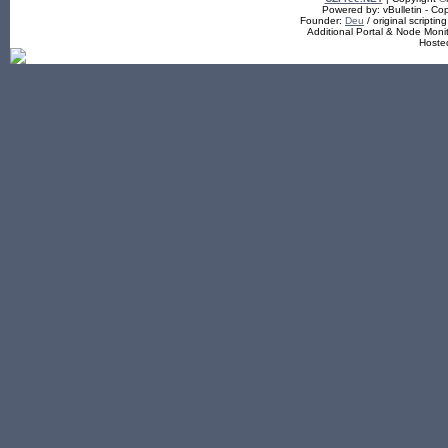
Powered by: vBulletin - Cop
Founder:
Deu
/ original scriptin
Additional Portal & Node Mon
Hoste