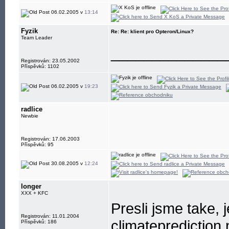
06.02.2005 v
13:14
Fyzik
Re: Re: klient pro Opteron/Linux?
Team Leader
______________
Registrován: 23.05.2002
Příspěvků: 1102
06.02.2005 v
19:23
radlice
Newbie
Registrován: 17.06.2003
Příspěvků: 95
30.08.2005 v
12:24
longer
XXX + KFC
Presli jsme take, 
Registrován: 11.01.2004
climateprediction.n
Příspěvků: 186