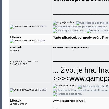
______________
03.09.2005 v
08:05
LHosek
Tento příspěvek byl moderován
. K je
03.09.2005
09:46
sj-shark
Re: www.climateprediction.net
Member
______________
Registrován: 03.03.2003
Příspěvků: 385
... život je hra, hra
>>><www.gamepa
nejlepsi a nejvetsi
03.09.2005 v
23:03
LHosek
www.climateprediction.net
Junior Member