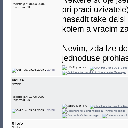
Registrován: 04.04.2004
pri praci uzivatel
Příspěvků: 20
nasadit take dalsi
kolem a vracim z
Nevim, zda lze de
jednoduse prohlas
05.02.2005 v
20:48
radlice
Newbie
Registrován: 17.06.2003
Příspěvků: 95
05.02.2005 v
20:58
X KoS
Newbie