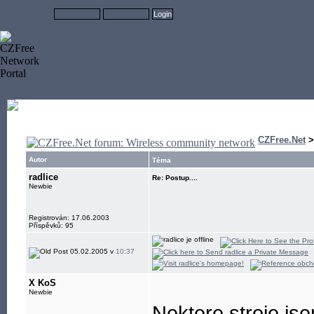
CZFree.Net
Autor
Téma
radlice
Re: Postup....
Newbie
Registrován: 17.06.2003
Příspěvků: 95
05.02.2005 v
10:37
X KoS
Newbie
Nektere stroje js