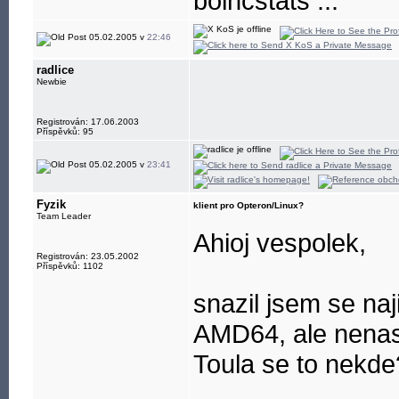
boincstats ...
05.02.2005 v
22:46
radlice
Newbie
Registrován: 17.06.2003
Příspěvků: 95
05.02.2005 v
23:41
Fyzik
klient pro Opteron/Linux?
Team Leader
Ahioj vespolek,
Registrován: 23.05.2002
Příspěvků: 1102
snazil jsem se naj
AMD64, ale nenas
Toula se to nekde