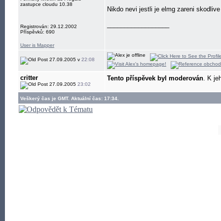
zastupce cloudu 10.38
Nikdo nevi jestli je elmg zareni skodlive
__________________
Registrován: 29.12.2002
Příspěvků: 690
User is Mapper
27.09.2005 v
22:08
critter
Tento příspěvek byl moderován
. K je
27.09.2005
23:02
Veškerý čas je GMT. Aktuální čas: 17:34.