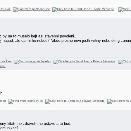
c by na to muselo bejt asi stavebni povoleni..
ej napad, ale da mi ho nekdo? Nikdo presne nevi jestli wifiny nebo elmg zare
th
ieny Státního zdravotního ústavu a to bud:
komunikací.