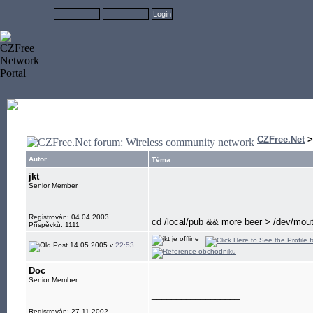
CZFree.Net
Autor
Téma
jkt
Senior Member
__________________
Registrován: 04.04.2003
cd /local/pub && more beer > /dev/mou
Příspěvků: 1111
14.05.2005 v
22:53
Doc
Senior Member
__________________
Registrován: 27.11.2002