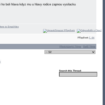
stli ho boli hlava kdyz mu u hlavy rodice zapnou vysilacku
Příspěvek
č. 64
Předcházející Téma
Další Téma
i
Search this Thread: