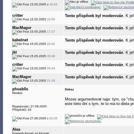
15.05.2005 v
16:42
critter
Tento příspěvek byl moderován
. K je
15.05.2005
16:56
MacMagor
Tento příspěvek byl moderován
. K je
15.05.2005
17:27
kabelnet
Tento příspěvek byl moderován
. K je
15.05.2005
20:42
jkt
Tento příspěvek byl moderován
. K je
15.05.2005
20:48
critter
Tento příspěvek byl moderován
. K je
15.05.2005
20:49
MacMagor
Tento příspěvek byl moderován
. K je
15.05.2005
21:26
phoeb0s
Dokaz
Newbie
Mozes argumentovat napr. tym, ze "chuvi
este tieto dni s tym, te to ma to dieta p
Registrován: 27.09.2005
Příspěvků: 43
27.09.2005 v
20:35
Alex
Formerly known as Frogale