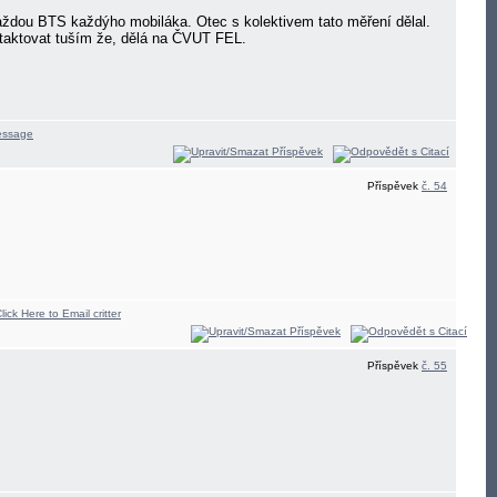
každou BTS každýho mobiláka. Otec s kolektivem tato měření dělal.
ntaktovat tuším že, dělá na ČVUT FEL.
Příspěvek
č. 54
Příspěvek
č. 55