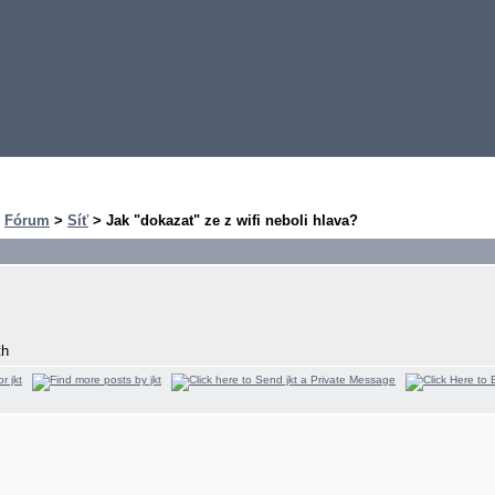
>
Fórum
>
Síť
> Jak "dokazat" ze z wifi neboli hlava?
th