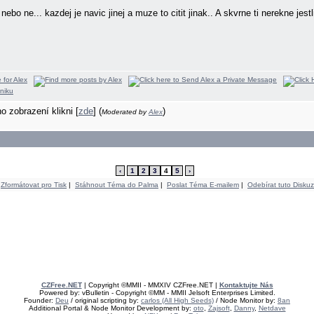
 nebo ne... kazdej je navic jinej a muze to citit jinak.. A skvrne ti nerekne je
ho zobrazení klikni [
zde
] (
)
Moderated by
Alex
‹
1
2
3
4
5
›
Zformátovat pro Tisk
|
Stáhnout Téma do Palma
|
Poslat Téma E-mailem
|
Odebírat tuto Diskuz
CZFree.NET
| Copyright ©MMII - MMXIV CZFree.NET |
Kontaktujte Nás
Powered by: vBulletin - Copyright ©MM - MMII Jelsoft Enterprises Limited.
Founder:
Deu
/ original scripting by:
carlos (All High Seeds)
/ Node Monitor by:
8an
Additional Portal & Node Monitor Development by:
oto
,
Zajsoft
,
Danny
,
Netdave