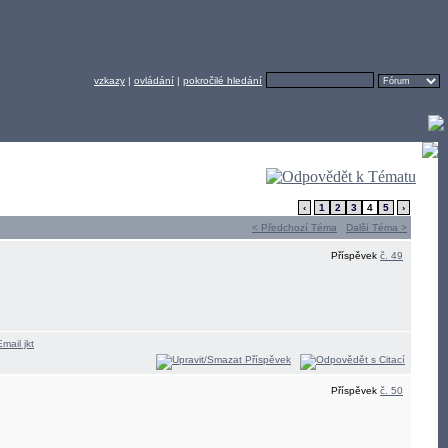
vzkazy
|
ovládání
|
pokročilé hledání
‹
1
2
3
4
5
›
< Předchozí Téma
Další Téma >
Příspěvek
č. 49
Příspěvek
č. 50