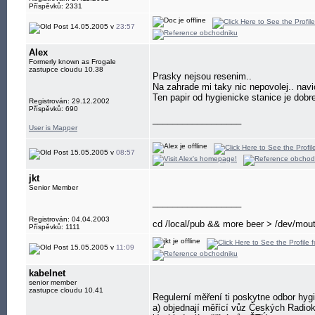
Příspěvků: 2331
14.05.2005 v
23:57
Alex
Formerly known as Frogale
zastupce cloudu 10.38
Prasky nejsou resenim..
Na zahrade mi taky nic nepovolej.. navi
Ten papir od hygienicke stanice je dobr
Registrován: 29.12.2002
Příspěvků: 690
__________________
User is Mapper
15.05.2005 v
08:57
jkt
Senior Member
__________________
Registrován: 04.04.2003
cd /local/pub && more beer > /dev/mou
Příspěvků: 1111
15.05.2005 v
11:09
kabelnet
senior member
zastupce cloudu 10.41
Regulerní měření ti poskytne odbor hyg
a) objednají měřící vůz Českých Radio