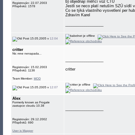
b) objednají měřící vůz ČTÚ
Registrován: 22.07.2003
Jestli se neco platí netuším SZÚ sídlí
Příspěvků: 1578
Co se týká vlastního vysvetlení per hu
Zdravím Karel
__________________
15.05.2005 v
12:04
critter
Nic mne nenapada...
__________________
Registrován: 15.02.2003
critter
Příspěvků: 1136
Team Member:
MOD
15.05.2005 v
12:07
Alex
Formerly known as Frogale
zastupce cloudu 10.38
__________________
Registrován: 29.12.2002
Příspěvků: 690
User is Mapper