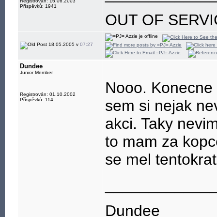
Registrován: 16.06.2003
Příspěvků: 1941
OUT OF SERVI
18.05.2005 v
07:27
Dundee
Junior Member
Nooo. Konecne 
Registrován: 01.10.2002
Příspěvků: 114
sem si nejak ne
akci. Taky nevim
to mam za kopce
se mel tentokrat
____________
Dundee