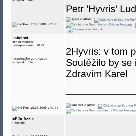
Příspěvků: 468
Petr 'Hyvris' Lu
17.05.2005 v
20:13
kabelnet
senior member
zastupce cloudu 10.41
2Hyvris: v tom 
Registrován: 22.07.2003
Soutěžilo by se 
Příspěvků: 1578
Zdravím Karel
____________
18.05.2005 v
01:31
=PJ= Azzie
Pekelník
____________