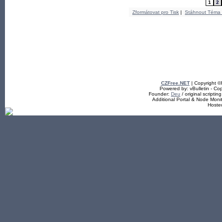
1
2
Zformátovat pro Tisk
|
Stáhnout Téma
CZFree.NET
| Copyright 
Powered by: vBulletin - Cop
Founder:
Deu
/ original scriptin
Additional Portal & Node Mon
Hoste