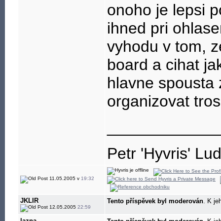
onoho je lepsi p
ihned pri ohlase
vyhodu v tom, z
board a cihat ja
hlavne spousta z
organizovat tro
____________
Petr 'Hyvris' Lu
11.05.2005 v
19:32
JKLIR
Tento příspěvek byl moderován
. K je
12.05.2005
22:59
lazna