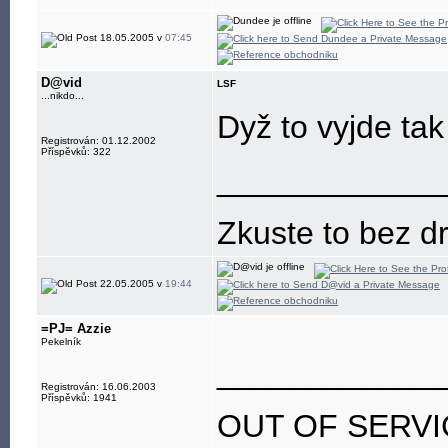
18.05.2005 v
07:45
D@vid
LSF
...nikdo...
Dyž to vyjde tak
Registrován: 01.12.2002
Příspěvků: 322
____________
Zkuste to bez dr
22.05.2005 v
19:44
=PJ= Azzie
Pekelník
____________
Registrován: 16.06.2003
Příspěvků: 1941
OUT OF SERVI