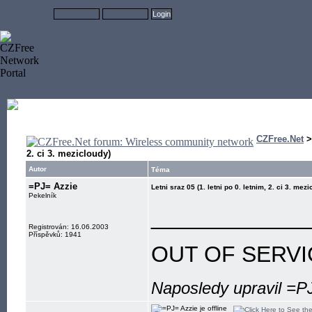
CZFree.Net
2. ci 3. mezicloudy)
Autor
Téma
=PJ= Azzie
Letni sraz 05 (1. letni po 0. letnim, 2. ci 3. mez
Pekelník
____________
Registrován: 16.06.2003
Příspěvků: 1941
OUT OF SERVI
Naposledy upravil =P