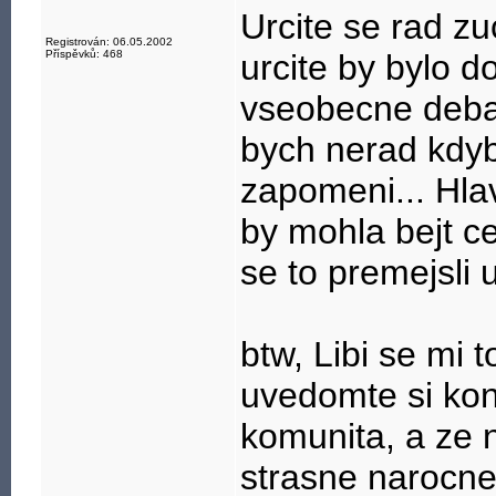
Urcite se rad zu
Registrován: 06.05.2002
Příspěvků: 468
urcite by bylo d
vseobecne deba
bych nerad kdyb
zapomeni... Hla
by mohla bejt c
se to premejsli
btw, Libi se mi t
uvedomte si kon
komunita, a ze na
strasne narocne.