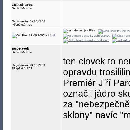
zubodravec
Senior Member
Registrován: 09.08.2002
Příspěvků: 705
02.08.2005 v
12:49
superweb
Senior Member
ten clovek to ne
Registrován: 29.10.2004
Příspěvků: 809
opravdu trosilili
Premiér Jiří Par
označil jádro sk
za "nebezpečně 
sklony" navíc "