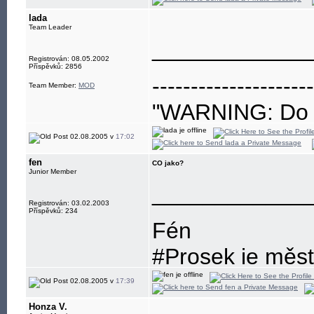
lada
Team Leader
____________
Registrován: 08.05.2002
Příspěvků: 2856
---------------------
Team Member:
MOD
"WARNING: Do no
eye"
02.08.2005 v
17:02
fen
CO jako?
Junior Member
____________
Registrován: 03.02.2003
Příspěvků: 234
Fén
#Prosek je město
http://www.zru
02.08.2005 v
17:39
Honza V.