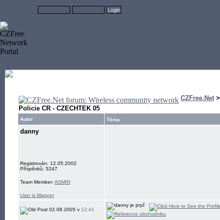
CZFree.Net
Policie CR - CZECHTEK 05
Autor
Téma
danny
Registrován: 12.05.2002
Příspěvků: 5247
Team Member:
ADMIN
User is Mapper
02.08.2005 v
12:41