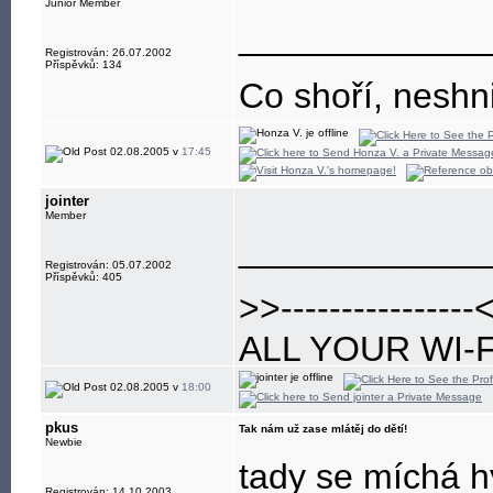
Junior Member
____________
Registrován: 26.07.2002
Příspěvků: 134
Co shoří, neshn
02.08.2005 v
17:45
jointer
Member
____________
Registrován: 05.07.2002
Příspěvků: 405
>>----------------
ALL YOUR WI-
JOIN(T) US!
02.08.2005 v
18:00
pkus
Tak nám už zase mlátěj do dětí!
Newbie
tady se míchá h
Registrován: 14.10.2003