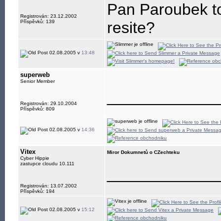
Pan Paroubek to
Registrován: 23.12.2002
Příspěvků: 139
resite?
02.08.2005 v
13:48
superweb
Senior Member
____________
Registrován: 29.10.2004
Příspěvků: 809
02.08.2005 v
14:36
Vitex
Miror Dokumnetů o CZechteku
Cyber Hippie
zastupce cloudu 10.111
____________
Registrován: 13.07.2002
Příspěvků: 194
02.08.2005 v
15:12