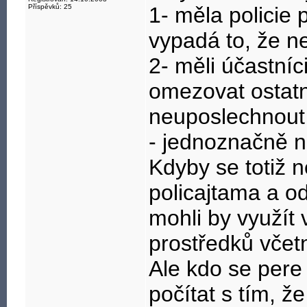
Příspěvků: 25
1- měla policie 
vypadá to, že ne
2- měli účastníc
omezovat ostatn
neuposlechnout 
- jednoznačně n
Kdyby se totiž n
policajtama a od
mohli by využít
prostředků včet
Ale kdo se per
počítat s tím, ž