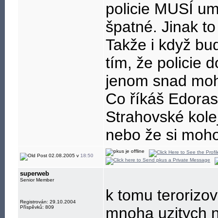
policie MUSÍ um
špatné. Jinak t
Takže i když bu
tím, že policie 
jenom snad mohl
Co říkáš Edorasi
Strahovské kolej
nebo že si moho
02.08.2005 v
18:50
superweb
Senior Member
k tomu terorizov
Registrován: 29.10.2004
Příspěvků: 809
mnoha uzitych n