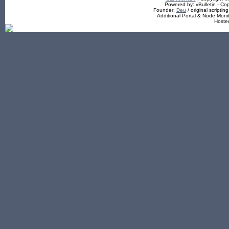
Powered by: vBulletin - Cop
Founder:
Deu
/ original scriptin
Additional Portal & Node Mon
Hoste