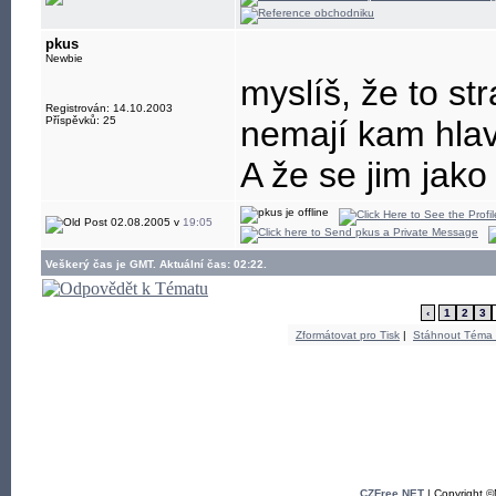
pkus
Newbie
myslíš, že to st
Registrován: 14.10.2003
Příspěvků: 25
nemají kam hlav
A že se jim jak
02.08.2005 v
19:05
Veškerý čas je GMT. Aktuální čas: 02:22.
‹
1
2
3
Zformátovat pro Tisk
|
Stáhnout Téma
CZFree.NET
| Copyright 