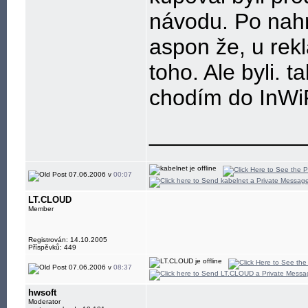
návodu. Po nahr
aspon že, u re
toho. Ale byli. 
chodím do InWiF
____________
07.06.2006 v
00:07
LT.CLOUD
Member
Registrován: 14.10.2005
Příspěvků: 449
07.06.2006 v
08:37
hwsoft
Moderator