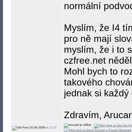
normální podvo
Myslím, že I4 t
pro ně mají slov
myslím, že i to 
czfree.net nědě
Mohl bych to ro
takového chová
jednak si každý
Zdravím, Aruca
20.06.2006 v
12:31