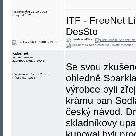
____________
Registrován: 11.10.2002
Příspěvků: 2100
ITF - FreeNet L
DesSto
jabber: hwsoft@
06.06.2006 v
20:56
kabelnet
senior member
zastupce cloudu 10.41
Se svou zkušenos
Registrován: 22.07.2003
ohledně Sparkla
Příspěvků: 1578
výrobce byli zř
krámu pan Sedlá
český návod. Dr
skladníkovy upa
kupoval byli pr