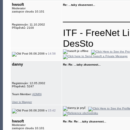
hwsoft
Re: ...taky zkusenost...
Moderator
zastupce cloudu 10.101
____________
Registrován: 11.10.2002
Příspěvků: 2100
ITF - FreeNet L
DesSto
jabber: hwsoft@
06.06.2006 v
14:58
danny
Re: Re: ...taky zkusenost...
Registrován: 12.05.2002
Příspěvků: 5247
Team Member:
ADMIN
User is Mapper
06.06.2006 v
15:42
hwsoft
Re: Re: Re: ...taky zkusenost...
Moderator
zastupce cloudu 10.101