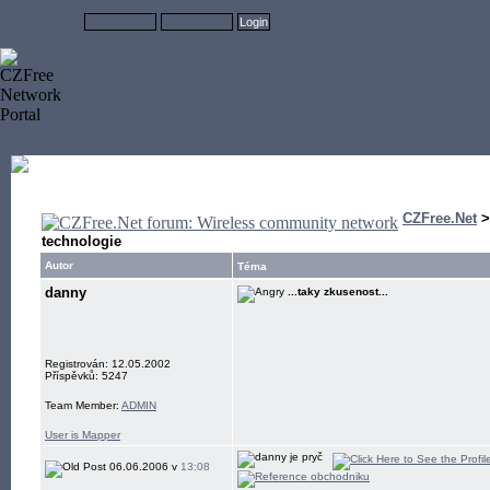
CZFree.Net
technologie
Autor
Téma
danny
...taky zkusenost...
Registrován: 12.05.2002
Příspěvků: 5247
Team Member:
ADMIN
User is Mapper
06.06.2006 v
13:08