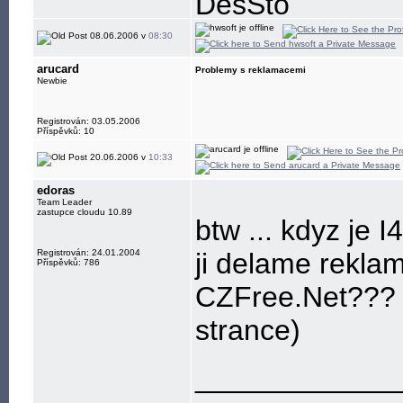
DesSto
jabber: hwsoft@
08.06.2006 v
08:30
arucard
Problemy s reklamacemi
Newbie
Registrován: 03.05.2006
Příspěvků: 10
20.06.2006 v
10:33
edoras
Team Leader
zastupce cloudu 10.89
btw ... kdyz je I
Registrován: 24.01.2004
ji delame rekla
Příspěvků: 786
CZFree.Net??? (v
strance)
____________