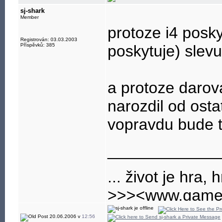
sj-shark
Member
protoze i4 posky
Registrován: 03.03.2003
Příspěvků: 385
poskytuje) slev
a protoze darov
narozdil od ostat
vopravdu bude 
____________
... život je hra, h
>>><www.gamep
nejlepsi a nejvet
20.06.2006 v
12:56