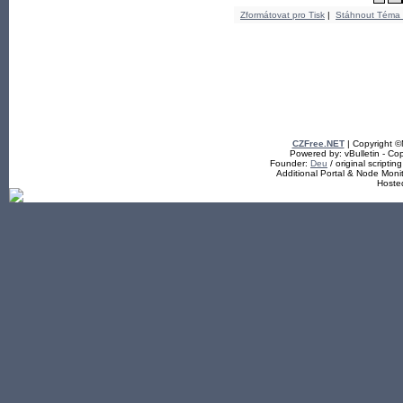
Zformátovat pro Tisk
|
Stáhnout Téma
CZFree.NET
| Copyright 
Powered by: vBulletin - Cop
Founder:
Deu
/ original scriptin
Additional Portal & Node Mon
Hoste