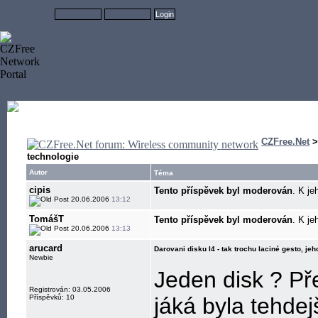
CZFree.Net
technologie
Autor
Téma
cipis
Tento příspěvek byl moderován
. K je
20.06.2006
13:12
TomášT
Tento příspěvek byl moderován
. K je
20.06.2006
13:13
arucard
Darovani disku I4 - tak trochu laciné gesto, j
Newbie
Jeden disk ? Př
Registrován: 03.05.2006
Příspěvků: 10
jáká byla tehde