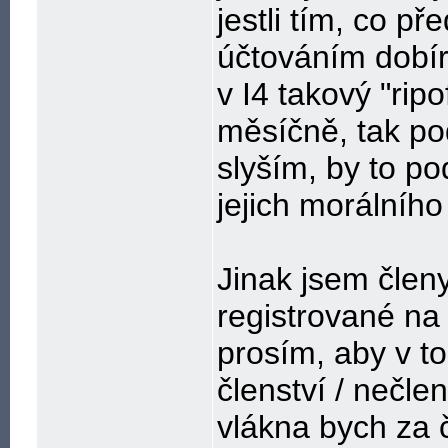
jestli tím, co p
účtováním dobí
v I4 takový "ripo
měsíčně, tak po
slyším, by to p
jejich morálního
Jinak jsem člen
registrované na
prosím, aby v to
členství / nečle
vlákna bych za 