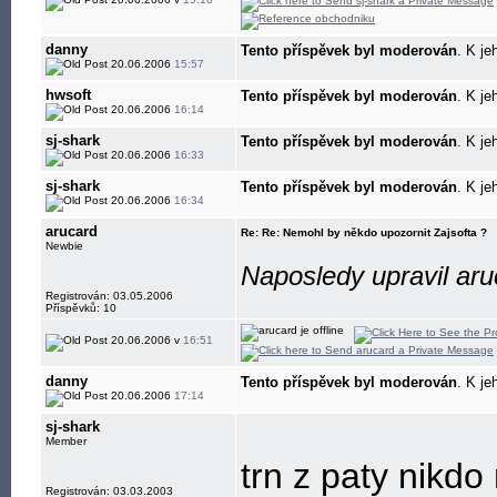
danny
Tento příspěvek byl moderován
. K je
20.06.2006
15:57
hwsoft
Tento příspěvek byl moderován
. K je
20.06.2006
16:14
sj-shark
Tento příspěvek byl moderován
. K je
20.06.2006
16:33
sj-shark
Tento příspěvek byl moderován
. K je
20.06.2006
16:34
arucard
Re: Re: Nemohl by někdo upozornit Zajsofta ?
Newbie
Naposledy upravil aru
Registrován: 03.05.2006
Příspěvků: 10
20.06.2006 v
16:51
danny
Tento příspěvek byl moderován
. K je
20.06.2006
17:14
sj-shark
Member
trn z paty nikdo
Registrován: 03.03.2003