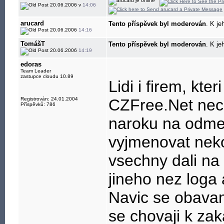
20.06.2006 v
14:06
arucard
Tento příspěvek byl moderován
. K je
20.06.2006
14:16
TomášT
Tento příspěvek byl moderován
. K je
20.06.2006
14:19
edoras
Team Leader
zastupce cloudu 10.89
Lidi i firem, kte
Registrován: 24.01.2004
CZFree.Net neco
Příspěvků: 786
naroku na odmen
vyjmenovat neko
vsechny dali na t
jineho nez loga
Navic se obavam
se chovaji k za