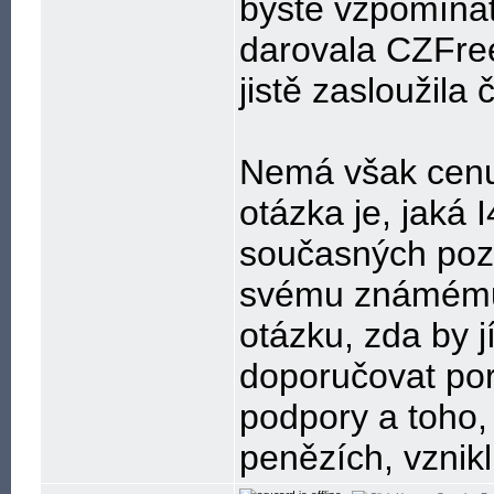
byste vzpomínat 
darovala CZFree.
jistě zasloužila
Nemá však cenu p
otázka je, jaká I
současných pozn
svému známému. 
otázku, zda by j
doporučovat por
podpory a toho,
penězích, vznikl