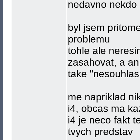
nedavno nekdo d
byl jsem pritom
problemu
tohle ale neres
zasahovat, a ani
take "nesouhlas
me napriklad nik
i4, obcas ma kaz
i4 je neco fakt 
tvych predstav