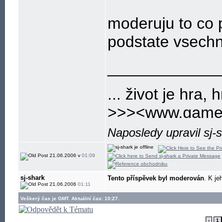
moderuju to co p
podstate vsechn
____________
... život je hra, h
>>><www.gamep
nejlepsi a nejvet
Naposledy upravil sj-
21.06.2006 v
01:09
sj-shark
Tento příspěvek byl moderován
. K je
21.06.2006
01:11
Veškerý čas je GMT. Aktuální čas: 10:27.
‹
1