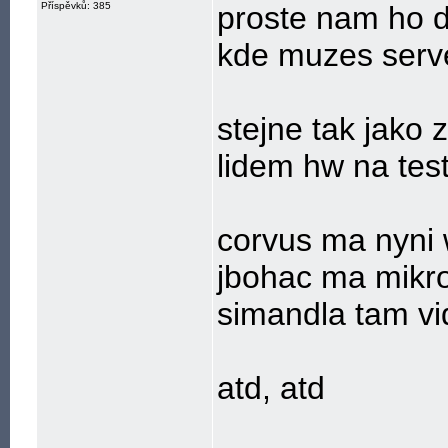
Příspěvků: 385
proste nam ho d
kde muzes serve
stejne tak jako 
lidem hw na tes
corvus ma nyni 
jbohac ma mikrot
simandla tam vi
atd, atd