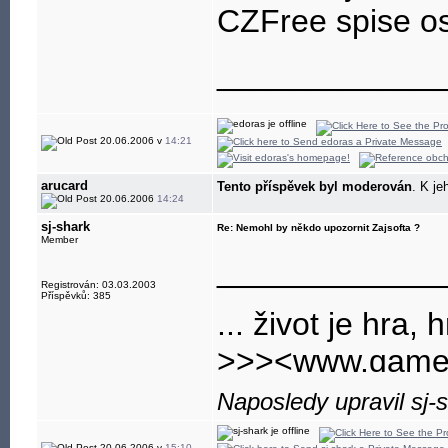
CZFree spise o
____________
20.06.2006 v
14:21
arucard
Tento příspěvek byl moderován
. K je
20.06.2006
14:24
sj-shark
Re: Nemohl by někdo upozornit Zajsofta ?
Member
____________
Registrován: 03.03.2003
Příspěvků: 385
... život je hra, h
>>><www.gamep
nejlepsi a nejvet
Naposledy upravil sj-
20.06.2006 v
15:10