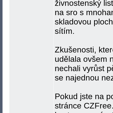
živnostenský lis
na sro s mnohan
skladovou ploc
sítím.
Zkušenosti, kter
udělala ovšem n
nechali vyrůst p
se najednou nez
Pokud jste na p
stránce CZFree.