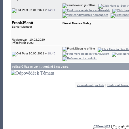
06.01.2021 v
14:01
FrankJScott
Finest Movies Today
Senior Member
Registrován: 10.02.2020
Příspěvků: 1003
10.05.2021 v
18:45
Veškerý čas je GMT. Aktuální čas: 05:53.
Zformátovat pro Tisk
|
Stáhnout Téma
CZFree.NET
| Copyright 