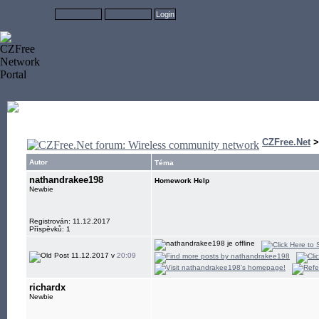
CZFree.Net
Autor
Téma
nathandrakee198
Homework Help
Newbie
Registrován: 11.12.2017
Příspěvků: 1
11.12.2017 v
20:09
richardx
Newbie