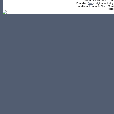
Powered by: vBulletin - Cop
Founder:
Deu
/ original scriptin
Additional Portal & Node Mon
Hoste