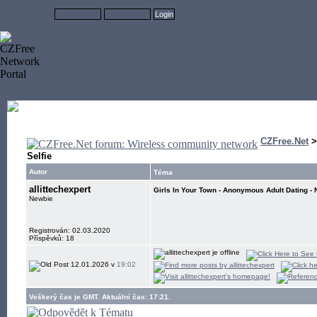
CZFree.Net
Selfie
Autor
Téma
allittechexpert
Girls In Your Town - Anonymous Adult Dating - 
Newbie
Registrován: 02.03.2020
Příspěvků: 18
12.01.2026 v
19:02
Veškerý čas je GMT. Aktuální čas: 17:21.