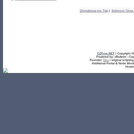
Zformátovat pro Tisk
|
Stáhnout Téma
CZFree.NET
| Copyright 
Powered by: vBulletin - Cop
Founder:
Deu
/ original scriptin
Additional Portal & Node Mon
Hoste