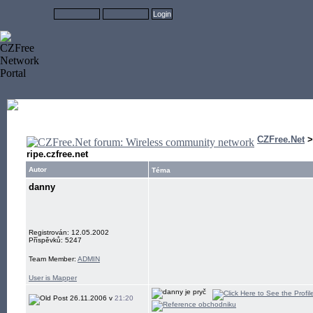
CZFree.Net
ripe.czfree.net
Autor
Téma
danny
Registrován: 12.05.2002
Příspěvků: 5247
Team Member:
ADMIN
User is Mapper
26.11.2006 v
21:20