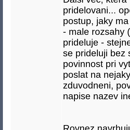
pridelovani... 
postup, jaky ma
- male rozsahy 
prideluje - ste
se prideluji be
povinnost pri v
poslat na nejaky
zduvodneni, pov
napise nazev in
Rovnez navrhuju