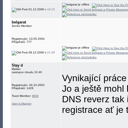
01.12.2006 v
19:15
belgarat
Senior Member
Registrován: 13.05.2004
Příspěvků: 777
08.12.2006 v
21:49
Stay d
Mafián
zastupce cloudu 10.40
Vynikající práce 
Registrován: 04.10.2002
Jo a ještě mohl 
Příspěvků: 1428
DNS reverz tak 
Team Member:
MOD
User is Mapper
registrace ať je 
____________