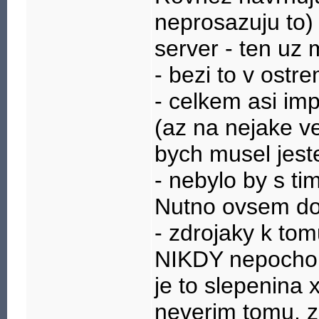
neprosazuju to
server - ten uz 
- bezi to v ostr
- celkem asi im
(az na nejake ve
bych musel jest
- nebylo by s tim
Nutno ovsem do
- zdrojaky k to
NIKDY nepochopi
je to slepenina 
neverim tomu, 