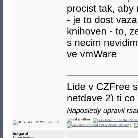
procist tak, aby
- je to dost vaz
knihoven - to, z
s necim nevidim 
ve vmWare
____________
Lide v CZFree se
netdave 2) ti co z
Naposledy upravil rsa
25.12.2006 v
20:50
belgarat
Senior Member