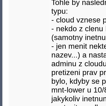
Tohle by nasled
typu:
- cloud vznese 
- nekdo z clenu
(samotny inetnu
- jen menit nekt
nazev...) a nas
adminu z cloudu
pretizeni prav p
bylo, kdyby se 
mnt-lower u 10/
jakykoliv inetnu