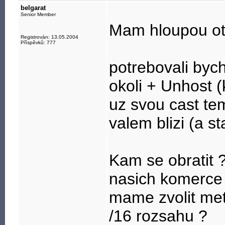
belgarat
Senior Member
Mam hloupou ot
Registrován: 13.05.2004
Příspěvků: 777
potrebovali byc
okoli + Unhost (
uz svou cast te
valem blizi (a st
Kam se obratit 
nasich komerce 
mame zvolit met
/16 rozsahu ?