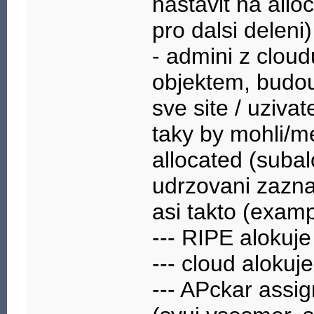
nastavit na allo
pro dalsi deleni)
- admini z clou
objektem, budou
sve site / uziva
taky by mohli/m
allocated (subal
udrzovani zazn
asi takto (examp
--- RIPE alokuje
--- cloud alokuj
--- APckar assig