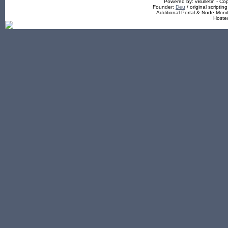
Powered by: vBulletin - Cop
Founder:
Deu
/ original scriptin
Additional Portal & Node Mon
Hoste