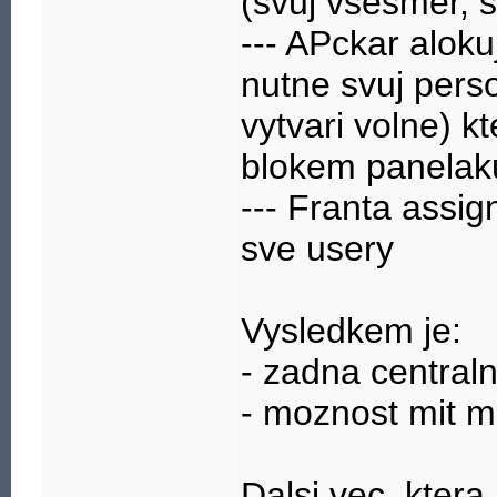
(svuj vsesmer, s
--- APckar alok
nutne svuj perso
vytvari volne) k
blokem panelak
--- Franta assig
sve usery
Vysledkem je:
- zadna centraln
- moznost mit m
Dalsi vec, ktera 