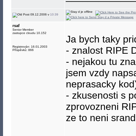
09.12.2006 v
10:39
rsaf
Senior Member
zastupce cloudu 10.152
Ja bych taky pr
Registrován: 16.01.2003
- znalost RIPE 
Příspěvků: 866
- nejakou tu zn
jsem vzdy napsa
neprasacky kod
- zkusenosti s
zprovozneni RIP
ze to neni srand