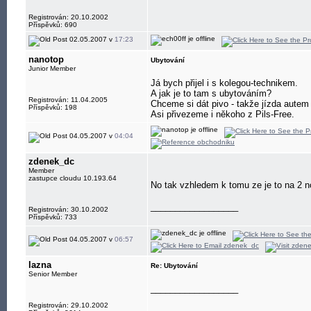
Registrován: 20.10.2002
Příspěvků: 690
02.05.2007 v
17:23
nanotop
Ubytování
Junior Member
Já bych přijel i s kolegou-technikem.
A jak je to tam s ubytováním?
Registrován: 11.04.2005
Chceme si dát pivo - takže jízda autem
Příspěvků: 198
Asi přivezeme i někoho z Pils-Free.
04.05.2007 v
04:04
zdenek_dc
Member
zastupce cloudu 10.193.64
No tak vzhledem k tomu ze je to na 2 no
__________________
Registrován: 30.10.2002
Příspěvků: 733
04.05.2007 v
06:57
lazna
Re: Ubytování
Senior Member
__________________
Registrován: 29.10.2002