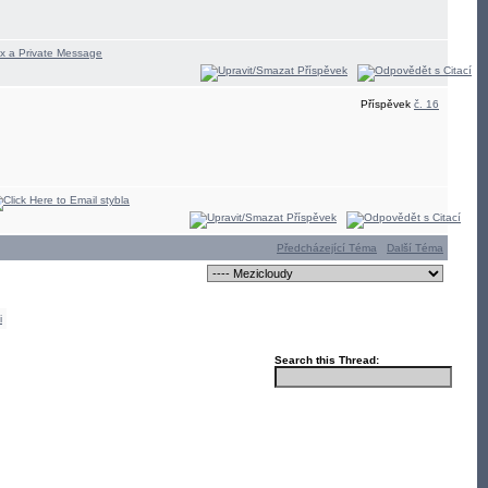
Příspěvek
č. 16
Předcházející Téma
Další Téma
i
Search this Thread: