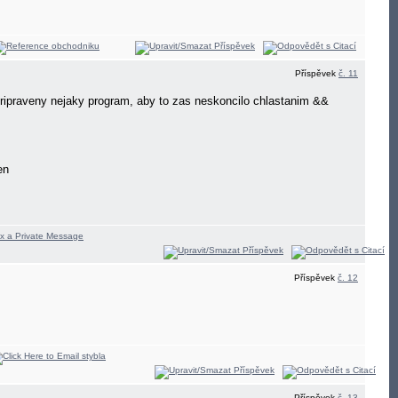
Příspěvek
č. 11
ripraveny nejaky program, aby to zas neskoncilo chlastanim &&
cen
Příspěvek
č. 12
Příspěvek
č. 13