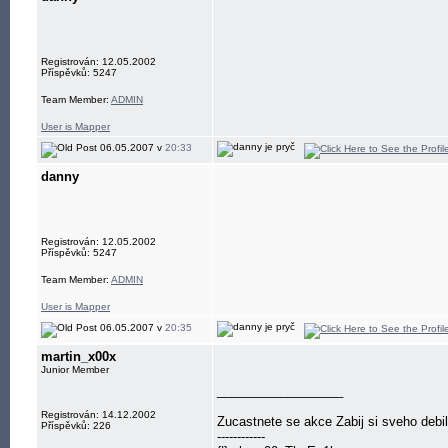
Registrován: 12.05.2002
Příspěvků: 5247
Team Member:
ADMIN
User is Mapper
06.05.2007 v
20:33
danny
Registrován: 12.05.2002
Příspěvků: 5247
Team Member:
ADMIN
User is Mapper
06.05.2007 v
20:35
martin_x00x
Junior Member
__________________
Registrován: 14.12.2002
Zucastnete se akce Zabij si sveho debil
Příspěvků: 226
------------