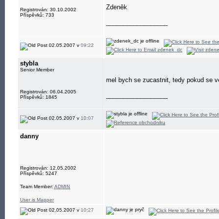
Zdeněk
Registrován: 30.10.2002
Příspěvků: 733
__________________
02.05.2007 v
09:22
stybla
Senior Member
mel bych se zucastnit, tedy pokud se v
Registrován: 06.04.2005
__________________
Příspěvků: 1845
02.05.2007 v
10:07
danny
Registrován: 12.05.2002
Příspěvků: 5247
Team Member:
ADMIN
User is Mapper
02.05.2007 v
10:27