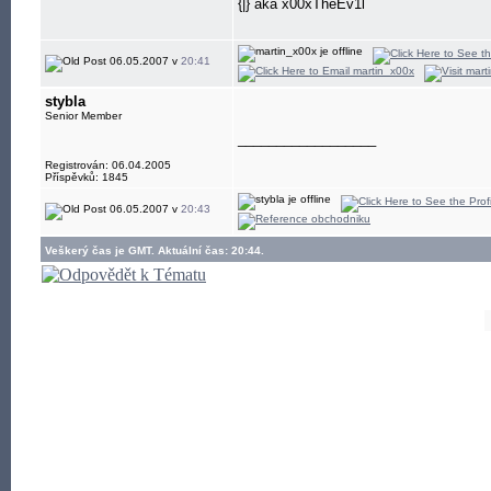
{|} aka x00xTheEv1l
06.05.2007 v
20:41
stybla
Senior Member
__________________
Registrován: 06.04.2005
Příspěvků: 1845
06.05.2007 v
20:43
Veškerý čas je GMT. Aktuální čas: 20:44.