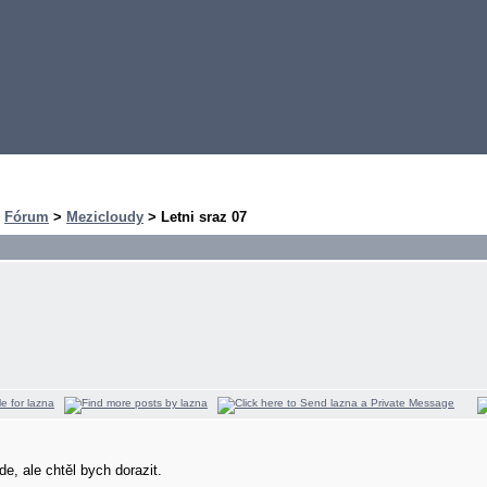
>
Fórum
>
Mezicloudy
> Letni sraz 07
e, ale chtěl bych dorazit.