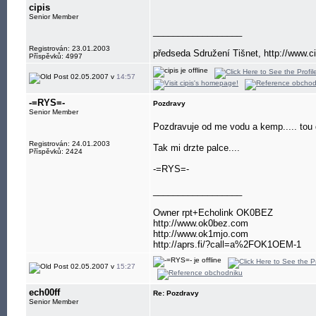
cipis
Senior Member
__________________
Registrován: 23.01.2003
předseda Sdružení Tišnet, http://www.ci
Příspěvků: 4997
02.05.2007 v
14:57
-=RYS=-
Pozdravy
Senior Member
Pozdravuje od me vodu a kemp..... tou
Registrován: 24.01.2003
Tak mi drzte palce....
Příspěvků: 2424
-=RYS=-
__________________
Owner rpt+Echolink OK0BEZ
http://www.ok0bez.com
http://www.ok1mjo.com
http://aprs.fi/?call=a%2FOK1OEM-1
02.05.2007 v
15:27
ech00ff
Re: Pozdravy
Senior Member