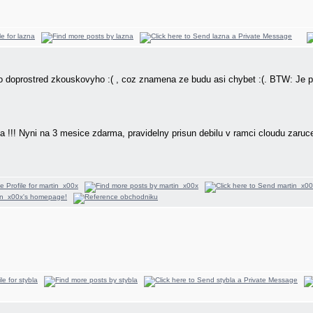
o doprostred zkouskovyho :( , coz znamena ze budu asi chybet :(. BTW: Je p
a !!! Nyni na 3 mesice zdarma, pravidelny prisun debilu v ramci cloudu zaru