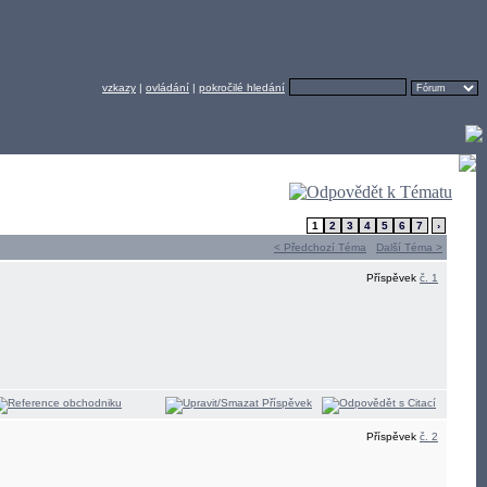
vzkazy
|
ovládání
|
pokročilé hledání
1
2
3
4
5
6
7
›
< Předchozí Téma
Další Téma >
Příspěvek
č. 1
Příspěvek
č. 2