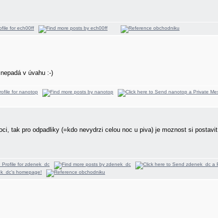
 nepadá v úvahu :-)
ci, tak pro odpadliky (=kdo nevydrzi celou noc u piva) je moznost si postavit