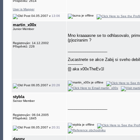
Příspěvků: 2614
User is Mapper
04.05.2007 v
13:06
martin_x00x
Junior Member
Mno kraaaasne se to odhlasovalo, prim
(p)oziranim ?
Registrován: 14.12.2002
Příspěvků: 226
__________________
Zucastnete se akce Zabij si sveho debil
------------
{|} aka x00xTheEv1l
06.05.2007 v
20:26
stybla
Senior Member
__________________
Registrován: 06.04.2005
Příspěvků: 1845
06.05.2007 v
20:31
danny