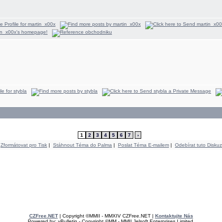
1
2
3
4
5
6
7
›
Zformátovat pro Tisk
|
Stáhnout Téma do Palma
|
Poslat Téma E-mailem
|
Odebírat tuto Diskuz
CZFree.NET
| Copyright ©MMII - MMXIV CZFree.NET |
Kontaktujte Nás
Powered by: vBulletin - Copyright ©MM - MMII Jelsoft Enterprises Limited.