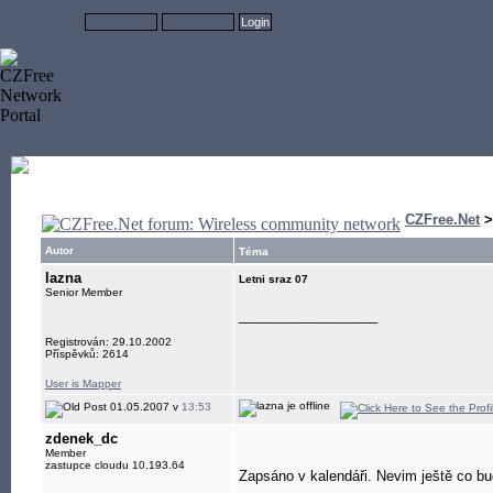
CZFree.Net
Autor
Téma
lazna
Letni sraz 07
Senior Member
__________________
Registrován: 29.10.2002
Příspěvků: 2614
User is Mapper
01.05.2007 v
13:53
zdenek_dc
Member
zastupce cloudu 10.193.64
Zapsáno v kalendáři. Nevim ještě co bud