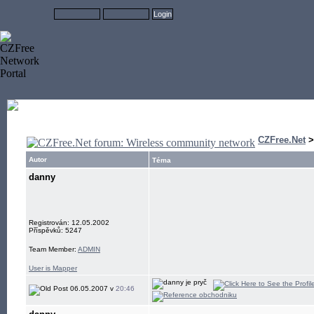
CZFree.Net
Autor
Téma
danny
Registrován: 12.05.2002
Příspěvků: 5247
Team Member:
ADMIN
User is Mapper
06.05.2007 v
20:46