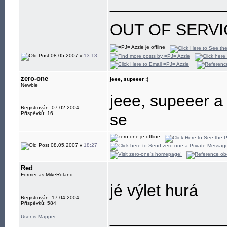
____________
OUT OF SERVI
08.05.2007 v
13:13
zero-one
jeee, supeeer :)
Newbie
jeee, supeeer a
Registrován: 07.02.2004
Příspěvků: 16
se
08.05.2007 v
18:27
Red
Former as MikeRoland
jé výlet hurá
Registrován: 17.04.2004
Příspěvků: 584
____________
User is Mapper