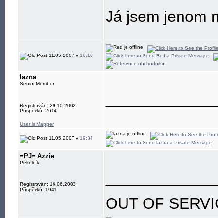
Já jsem jenom m
-----Ursprünglic
11.05.2007 v
16:10
Von: Ernst Ing
lazna
<ingmar.bergm
Senior Member
____________
Gesendet: 16-2,
Registrován: 29.10.2002
Příspěvků: 2614
User is Mapper
11.05.2007 v
19:34
=PJ= Azzie
Pekelník
____________
Registrován: 16.06.2003
Příspěvků: 1941
OUT OF SERVI