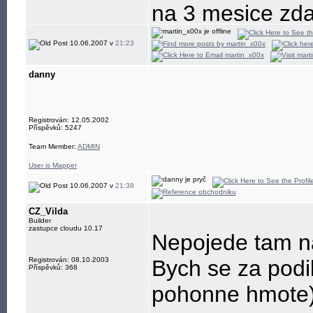
na 3 mesice zda
ramci cloudu z
10.06.2007 v
21:23
------------
danny
{|} aka x00xThe
Registrován: 12.05.2002
Příspěvků: 5247
Team Member:
ADMIN
User is Mapper
10.06.2007 v
21:38
CZ_Vilda
Builder
zastupce cloudu 10.17
Nepojede tam n
Registrován: 08.10.2003
Bych se za podil
Příspěvků: 368
pohonne hmote) 