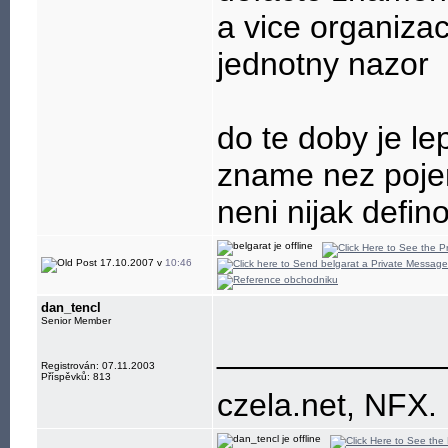
a vice organizac
jednotny nazor
do te doby je le
zname nez pojem
neni nijak defin
17.10.2007 v
10:46
dan_tencl
Senior Member
____________
Registrován: 07.11.2003
Příspěvků: 813
czela.net, NFX.