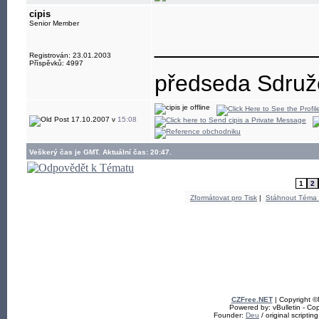
cipis
Senior Member
____________
Registrován: 23.01.2003
Příspěvků: 4997
předseda Sdružen
17.10.2007 v
15:08
Veškerý čas je GMT. Aktuální čas: 20:47.
1
2
Zformátovat pro Tisk
|
Stáhnout Téma
CZFree.NET
| Copyright 
Powered by: vBulletin - Cop
Founder:
Deu
/ original scriptin