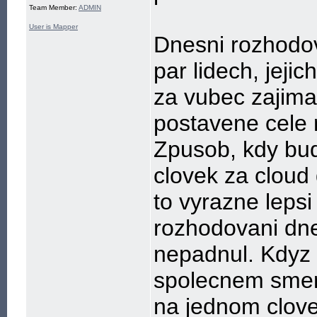
Team Member:
ADMIN
User is Mapper
Dnesni rozhodov
par lidech, jeji
za vubec zajima
postavene cele 
Zpusob, kdy bud
clovek za cloud
to vyrazne leps
rozhodovani dne
nepadnul. Kdyz
spolecnem smero
na jednom clove