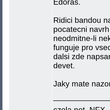
Edoras.
Ridici bandou na
pocatecni navrh 
neodmitne-li nek
funguje pro vsec
dalsi zde napsan
devet.
Jaky mate nazo
____________
czela.net, NFX.