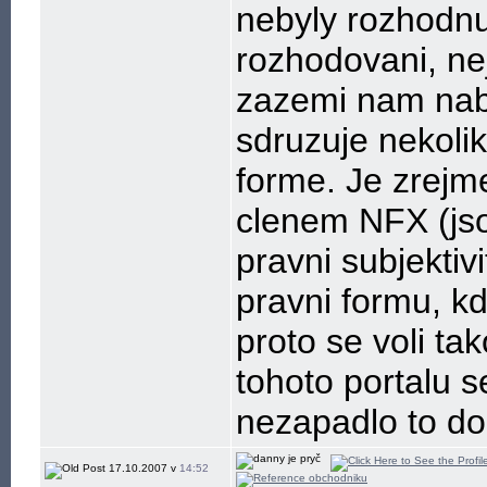
nebyly rozhodnut
rozhodovani, ne
zazemi nam nabi
sdruzuje nekolik
forme. Je zrejm
clenem NFX (jso
pravni subjektiv
pravni formu, k
proto se voli ta
tohoto portalu se
nezapadlo to do
17.10.2007 v
14:52