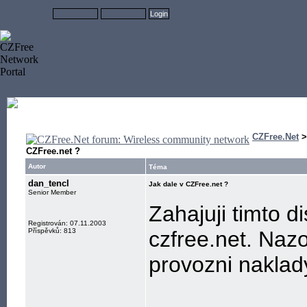
CZFree.Net
CZFree.net ?
Autor
Téma
dan_tencl
Jak dale v CZFree.net ?
Senior Member
Zahajuji timto d
Registrován: 07.11.2003
Příspěvků: 813
czfree.net. Naz
provozni naklad