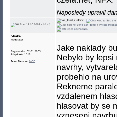
Naposledy upravil dan
17.10.2007 v
09:45
Shake
Moderator
Jake naklady b
Registrován: 02.01.2003
Příspěvků: 1018
Nebylo by lepsi 
Team Member:
MOD
navrhy, vytvarel
probehlo na uro
Rekneme paralel
vzdalenem hlaso
hlasovat by se 
vzneseni navrhu