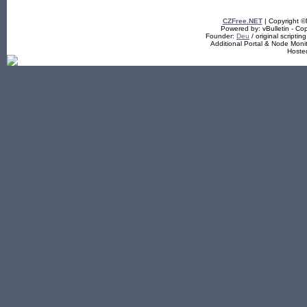
CZFree.NET
| Copyright 
Powered by: vBulletin - Cop
Founder:
Deu
/ original scriptin
Additional Portal & Node Mon
Hoste