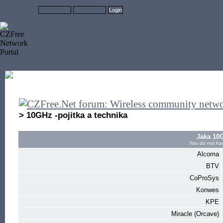
> 10GHz -pojitka a technika
Jaka 10G
You do not hav
Alcoma
BTV
CoProSys
Konwes
KPE
Miracle (Orcave)