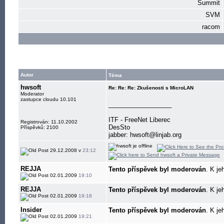
Summit
SVM
racom
Autor
Téma
hwsoft
Re: Re: Re: Zkušenosti s MicroLAN
Moderator
zastupce cloudu 10.101
__________________
ITF - FreeNet Liberec
Registrován: 11.10.2002
DesSto
Příspěvků: 2100
jabber: hwsoft@linjab.org
29.12.2008 v
23:12
REJJA
Tento příspěvek byl moderován
. K je
02.01.2009
19:10
REJJA
Tento příspěvek byl moderován
. K je
02.01.2009
19:18
Insider
Tento příspěvek byl moderován
. K je
02.01.2009
19:21