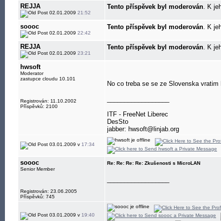
REJJA
Tento příspěvek byl moderován
. K je
02.01.2009
21:52
soooc
Tento příspěvek byl moderován
. K je
02.01.2009
22:42
REJJA
Tento příspěvek byl moderován
. K je
02.01.2009
23:21
hwsoft
Moderator
zastupce cloudu 10.101
No co treba se se ze Slovenska vratim 
__________________
Registrován: 11.10.2002
Příspěvků: 2100
ITF - FreeNet Liberec
DesSto
jabber: hwsoft@linjab.org
03.01.2009 v
17:34
soooc
Re: Re: Re: Re: Zkušenosti s MicroLAN
Senior Member
__________________
Registrován: 23.06.2005
Příspěvků: 745
03.01.2009 v
19:40