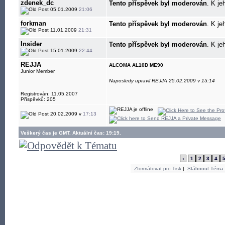
zdenek_dc
Tento příspěvek byl moderován
. K je
05.01.2009
21:06
forkman
Tento příspěvek byl moderován
. K je
11.01.2009
21:31
Insider
Tento příspěvek byl moderován
. K je
15.01.2009
22:44
REJJA
ALCOMA AL10D ME90
Junior Member
Naposledy upravil REJJA 25.02.2009 v 15:14
Registrován: 11.05.2007
Příspěvků: 205
20.02.2009 v
17:13
Veškerý čas je GMT. Aktuální čas: 19:19.
‹
1
2
3
4
Zformátovat pro Tisk
|
Stáhnout Téma