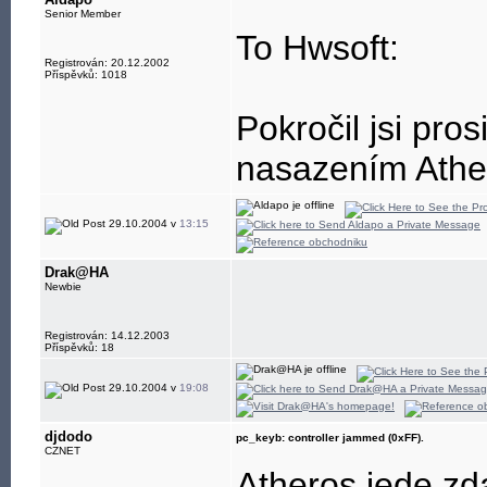
Senior Member
To Hwsoft:
Registrován: 20.12.2002
Příspěvků: 1018
Pokročil jsi pr
nasazením Athe
29.10.2004 v
13:15
Drak@HA
Newbie
Registrován: 14.12.2003
Příspěvků: 18
29.10.2004 v
19:08
djdodo
pc_keyb: controller jammed (0xFF).
CZNET
Atheros jede zd