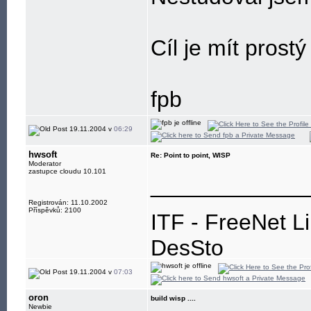
Cíl je mít prostý
fpb
19.11.2004 v
06:29
hwsoft
Re: Point to point, WISP
Moderator
zastupce cloudu 10.101
____________
Registrován: 11.10.2002
Příspěvků: 2100
ITF - FreeNet L
DesSto
jabber: hwsoft@
19.11.2004 v
07:03
oron
build wisp ....
Newbie