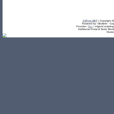
CZFree.NET
| Copyright 
Powered by: vBulletin - Cop
Founder:
Deu
/ original scriptin
Additional Portal & Node Mon
Hoste