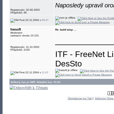
Naposledy upravil oro
Registrován: 20.08.2003
Příspěvků: 66
22.11.2004 v
09:47
hwsoft
Re: build wisp ....
Moderator
zastupce cloudu 10.101
____________
Registrován: 11.10.2002
Příspěvků: 2100
ITF - FreeNet L
DesSto
jabber: hwsoft@
22.11.2004 v
11:02
Veškerý čas je GMT. Aktuální čas: 01:01.
1
Zformátovat pro Tisk
|
Stáhnout Téma