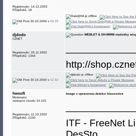
Registrován: 14.12.2003
Příspěvků: 18
30.10.2004 v
09:28
djdodo
WEBLET & SH-WWW statistiky wis
CZNET
____________
Registrován: 20.11.2002
Příspěvků: 1344
http://shop.czne
30.10.2004 v
12:32
hwsoft
Image s opravenou detekci klavesnice
Moderator
zastupce cloudu 10.101
____________
Registrován: 11.10.2002
Příspěvků: 2100
ITF - FreeNet L
DesSto