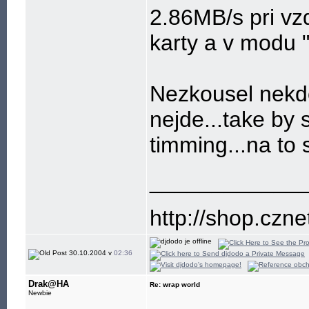
2.86MB/s pri vz
karty a v modu 
Nezkousel nekdo
nejde...take by
timming...na to 
____________
http://shop.czne
30.10.2004 v
02:36
Drak@HA
Re: wrap world
Newbie