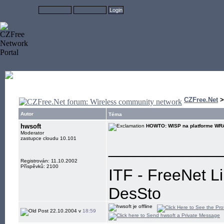
CZFree.Net
Autor
Téma
hwsoft
HOWTO: WISP na platforme WR
Moderator
zastupce cloudu 10.101
____________
Registrován: 11.10.2002
Příspěvků: 2100
ITF - FreeNet L
DesSto
jabber: hwsoft@
22.10.2004 v
18:59