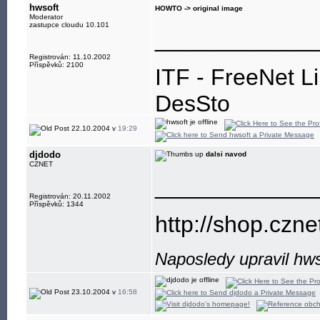
hwsoft
HOWTO -> original image
Moderator
zastupce cloudu 10.101
____________
Registrován: 11.10.2002
Příspěvků: 2100
ITF - FreeNet L
DesSto
jabber: hwsoft@
22.10.2004 v
19:29
djdodo
dalsi navod
CZNET
____________
Registrován: 20.11.2002
Příspěvků: 1344
http://shop.czne
Naposledy upravil hws
23.10.2004 v
16:58