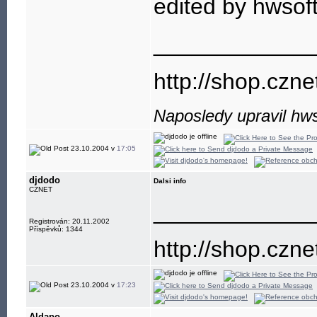
edited by hwsoft
____________
http://shop.czne
Naposledy upravil hws
23.10.2004 v
17:05
djdodo
Dalsi info
CZNET
____________
Registrován: 20.11.2002
Příspěvků: 1344
http://shop.czne
23.10.2004 v
17:23
Aldapo