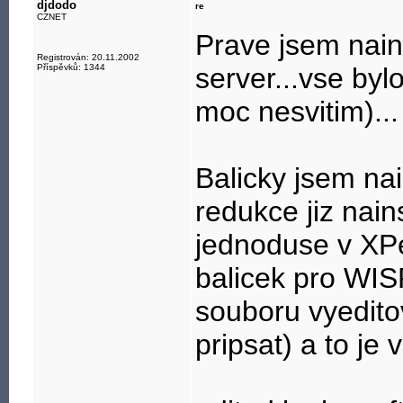
djdodo
re
CZNET
Prave jsem nai
Registrován: 20.11.2002
Příspěvků: 1344
server...vse byl
moc nesvitim)...
Balicky jsem nai
redukce jiz na
jednoduse v XPe
balicek pro WISP
souboru vyedito
pripsat) a to je v