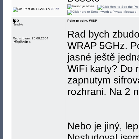
jabber: hwsoft@
06.11.2004 v
00:55
fpb
Point to point, WISP
Newbie
Rad bych zbudov
Registrován: 25.08.2004
Příspěvků: 4
WRAP 5GHz. Po 
jasné ještě jed
WiFi karty? Do 
zapnutym sifrov
rozhrani. Na 2 
Nebo je jiný, le
Nestudoval jsem