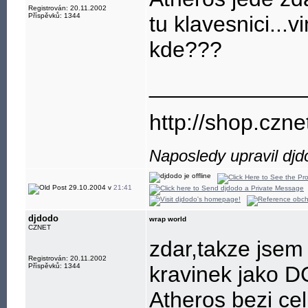
Registrován: 20.11.2002
Příspěvků: 1344
tu klavesnici...
kde???
____________
http://shop.czne
Naposledy upravil dj
29.10.2004 v
21:41
djdodo
wrap world
CZNET
zdar,takze jsem
Registrován: 20.11.2002
Příspěvků: 1344
kravinek jako DC
Atheros bezi ce