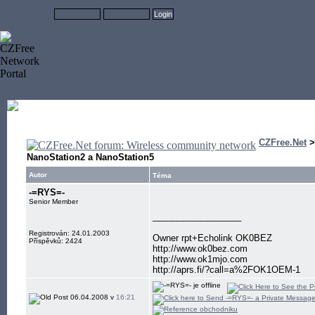
CZFree.Net
NanoStation2 a NanoStation5
Autor
Téma
-=RYS=-
Senior Member
__________________
Registrován: 24.01.2003
Owner rpt+Echolink OK0BEZ
Příspěvků: 2424
http://www.ok0bez.com
http://www.ok1mjo.com
http://aprs.fi/?call=a%2FOK1OEM-1
06.04.2008 v
16:21