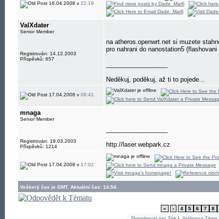
16.04.2008 v
22:19
ValXdater
Senior Member
na atheros.openwrt.net si muzete stahn
pro nahrani do nanostation5 (flashovani 
Registrován: 14.12.2003
Příspěvků: 657
__________________
Neděkuj, poděkuj, až ti to pojede...
17.04.2008 v
08:41
mnaga
Senior Member
__________________
Registrován: 19.03.2003
http://laser.webpark.cz
Příspěvků: 1214
17.04.2008 v
17:02
Veškerý čas je GMT. Aktuální čas: 14:54.
«
‹
4
5
6
7
8
Zformátovat pro Tisk
|
Stáhnout Téma