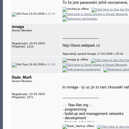
To že jste paranoidní ještě neznamená,
13.04.2008 v
12:05
mnaga
Senior Member
__________________
Registrován: 19.03.2003
http://laser.webpark.cz
Příspěvků: 1214
Naposledy upravil mnaga 17.04.2008 v 20:41
16.04.2008 v
21:40
Dade_Marfi
Senior Member
to mnaga - ty uz jsi to tam zkousekl na
Registrován: 22.05.2003
__________________
Příspěvků: 2371
..:: Nas-Net.org ::..
- programming
- build-up and management networks
- development
- freenet, education