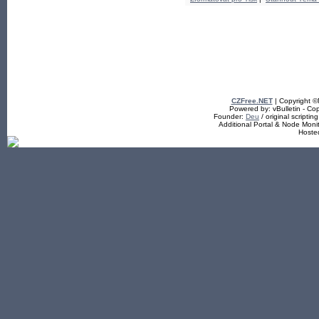
CZFree.NET
| Copyright 
Powered by: vBulletin - Cop
Founder:
Deu
/ original scriptin
Additional Portal & Node Mon
Hoste