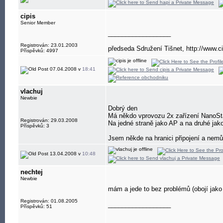
cipis
Senior Member
__________________
Registrován: 23.01.2003
předseda Sdružení Tišnet, http://www.ci
Příspěvků: 4997
07.04.2008 v
18:41
vlachuj
Newbie
Dobrý den
Má někdo vprovozu 2x zařízení NanoSt
Registrován: 29.03.2008
Na jedné straně jako AP a na druhé jak
Příspěvků: 3
Jsem někde na hranici připojení a nemů
13.04.2008 v
10:48
nechtej
Newbie
mám a jede to bez problémů (obojí jako 
Registrován: 01.08.2005
__________________
Příspěvků: 51