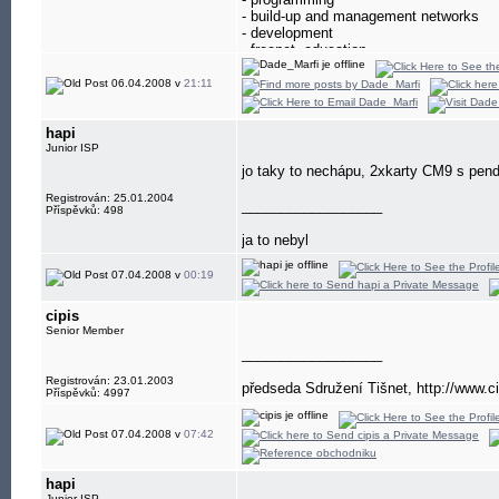
- build-up and management networks
- development
- freenet, education
06.04.2008 v
21:11
hapi
Junior ISP
jo taky to nechápu, 2xkarty CM9 s pen
Registrován: 25.01.2004
__________________
Příspěvků: 498
ja to nebyl
07.04.2008 v
00:19
cipis
Senior Member
__________________
Registrován: 23.01.2003
předseda Sdružení Tišnet, http://www.ci
Příspěvků: 4997
07.04.2008 v
07:42
hapi
Junior ISP