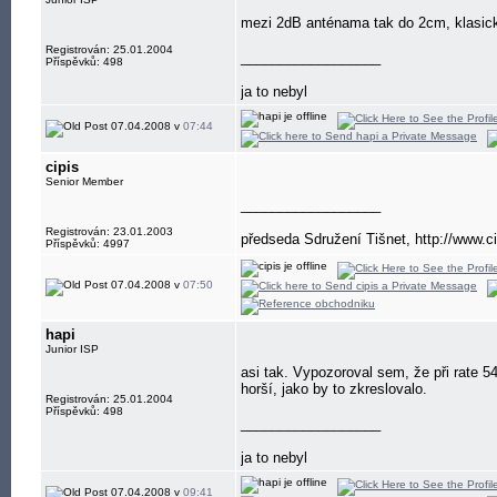
mezi 2dB anténama tak do 2cm, klasick
Registrován: 25.01.2004
__________________
Příspěvků: 498
ja to nebyl
07.04.2008 v
07:44
cipis
Senior Member
__________________
Registrován: 23.01.2003
předseda Sdružení Tišnet, http://www.ci
Příspěvků: 4997
07.04.2008 v
07:50
hapi
Junior ISP
asi tak. Vypozoroval sem, že při rate 54
horší, jako by to zkreslovalo.
Registrován: 25.01.2004
Příspěvků: 498
__________________
ja to nebyl
07.04.2008 v
09:41