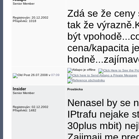
Senior Member
Zdá se že ceny 
Registrován: 20.12.2002
Příspěvků: 1018
tak že výrazně.
být vpohodě...c
cena/kapacita je
hodně...zajíma
26.07.2008 v
07:09
Insider
Prosbicka
Senior Member
Nenasel by se n
Registrován: 02.12.2002
Příspěvků: 1482
IPtrafu nejake s
30plus mbit) ne
Zajimaji me pred