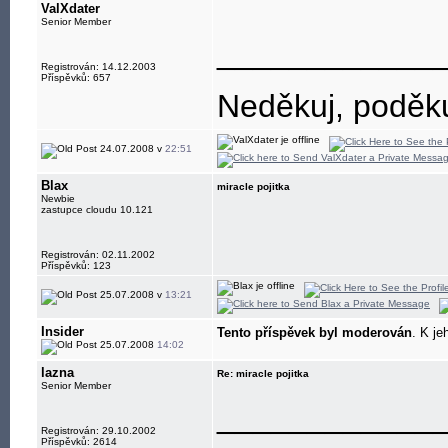
ValXdater
Senior Member
____________
Registrován: 14.12.2003
Příspěvků: 657
Neděkuj, poděkuj
24.07.2008 v
22:51
Blax
miracle pojitka
Newbie
zastupce cloudu 10.121
Registrován: 02.11.2002
Příspěvků: 123
25.07.2008 v
13:21
Insider
Tento příspěvek byl moderován
. K je
25.07.2008
14:02
lazna
Re: miracle pojitka
Senior Member
____________
Registrován: 29.10.2002
Příspěvků: 2614