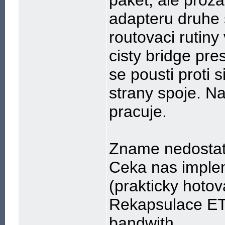
paket, ale proz
adapteru druhe s
routovaci rutiny
cisty bridge pres
se pousti proti 
strany spoje. N
pracuje.
Zname nedostat
Ceka nas implem
(prakticky hotov
Rekapsulace ETH
bandwith