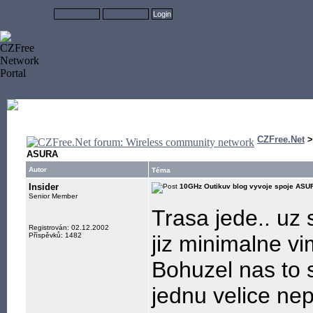
CZFree.Net
ASURA
Autor
Téma
Insider
10GHz Outikuv blog vyvoje spoje ASU
Senior Member
Trasa jede.. uz 
Registrován: 02.12.2002
Příspěvků: 1482
jiz minimalne v
Bohuzel nas to 
jednu velice nep