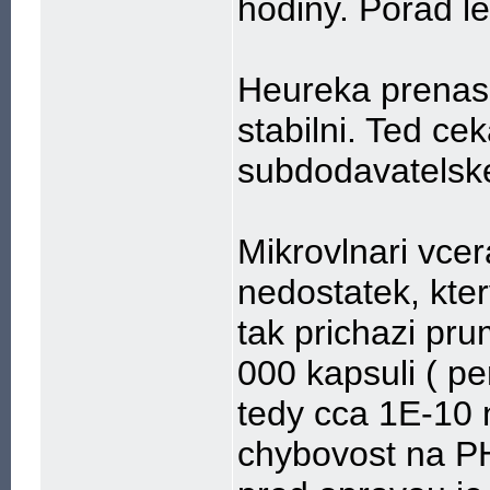
hodiny. Porad l
Heureka prenasi
stabilni. Ted c
subdodavatelske
Mikrovlnari vce
nedostatek, kte
tak prichazi pr
000 kapsuli ( pe
tedy cca 1E-10
chybovost na P