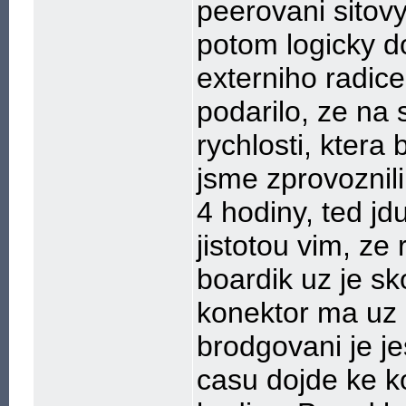
peerovani sitovy
potom logicky d
externiho radic
podarilo, ze na 
rychlosti, ktera
jsme zprovoznil
4 hodiny, ted j
jistotou vim, ze
boardik uz je s
konektor ma uz 
brodgovani je je
casu dojde ke ko