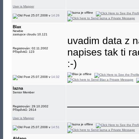
User is Mapper
25.07.2008 v
14:26
Blax
Newbie
zastupce cloudu 10.121
uvadim data z n
Registrován: 02.11.2002
napises tak ti r
Příspěvků: 123
:-)
25.07.2008 v
14:32
lazna
Senior Member
____________
Registrován: 29.10.2002
Příspěvků: 2614
User is Mapper
25.07.2008 v
14:51
Aldapo