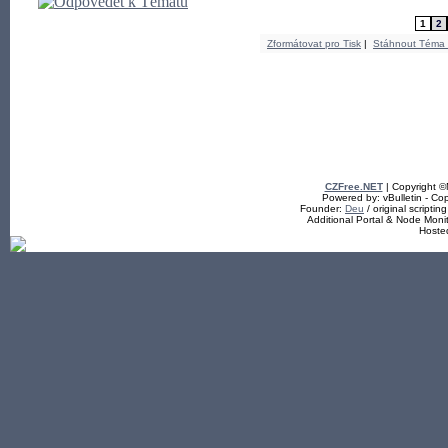
1
2
Zformátovat pro Tisk
|
Stáhnout Téma
CZFree.NET
| Copyright 
Powered by: vBulletin - Cop
Founder:
Deu
/ original scriptin
Additional Portal & Node Mon
Hoste