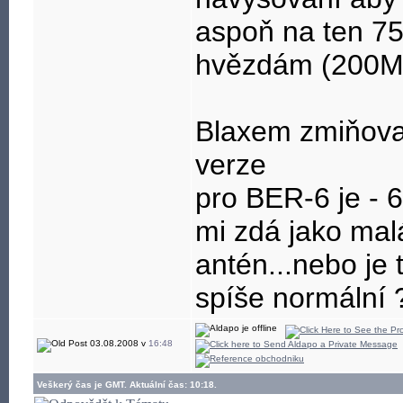
aspoň na ten 75
hvězdám (200Mb
Blaxem zmiňova
verze
pro BER-6 je -
mi zdá jako malá
antén...nebo je 
spíše normální 
03.08.2008 v
16:48
Veškerý čas je GMT. Aktuální čas: 10:18.