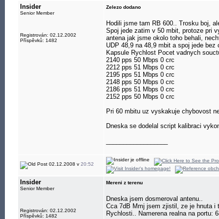
Insider
Zelezo dodano
Senior Member
Hodili jsme tam RB 600.. Trosku boj, a
Spoj jede zatim v 50 mbit, protoze pri 
Registrován: 02.12.2002
antena jak jsme okolo toho behali, nech
Příspěvků: 1482
UDP 48,9 na 48,9 mbit a spoj jede bez
Kapsule Rychlost Pocet vadnych souct
2140 pps 50 Mbps 0 crc
2212 pps 51 Mbps 0 crc
2195 pps 51 Mbps 0 crc
2148 pps 50 Mbps 0 crc
2186 pps 51 Mbps 0 crc
2152 pps 50 Mbps 0 crc
Pri 60 mbitu uz vyskakuje chybovost nek
Dneska se dodelal script kalibraci vyk
__________________
02.12.2008 v
20:52
Insider
Mereni z terenu
Senior Member
Dneska jsem dosmeroval antenu..
Cca 7dB Mmj jsem zjistil, ze je hnuta i
Registrován: 02.12.2002
Rychlosti.. Namerena realna na portu: 
Příspěvků: 1482