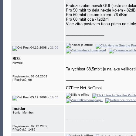
Protoze zatim nevali GUI (jeste se dola
Pro 50 mbit to dela nekde kolem - 82d
Pro 60 mbit cekam kolem -76 dBm
Pro 68 mbit cca -72dBm
Vice zitra postavim trasu primo na sto
__________________
04.12.2008 v
21:59
Bl3k
Newbie
Ta rychlost 68,5mbit je na jake velikos
Registrován: 03.04.2003
__________________
Příspěvků: 68
CZFree.Net.NaGrosi
05.12.2008 v
16:55
Insider
Senior Member
__________________
Registrován: 02.12.2002
Příspěvků: 1482