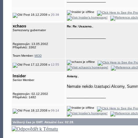
__________________
16.12.2008 v
20:39
xchaos
Re: Re: Usazeno..
Samozvany gubernator
__________________
Registrován: 13.05.2002
Příspěvků: 3362
Team Member:
MOD
17.12.2008 v
12:55
Insider
Anteny..
Senior Member
Nemate nekdo /zastupci Alcomy, Summit
Registrován: 02.12.2002
__________________
Příspěvků: 1482
18.12.2008 v
09:14
Veškerý čas je GMT. Aktuální čas: 02:28.