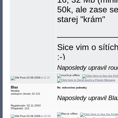
50k, ale zase se
starej "krám"
____________
Sice vim o sítíc
:-)
Naposledy upravil rou
23.08.2009 v
11:37
Blax
Re: mikrovlne jednotky
Newbie
zastupce cloudu 10.121
Naposledy upravil Bla
Registrován: 02.11.2002
Příspěvků: 123
23.08.2009 v
18:59