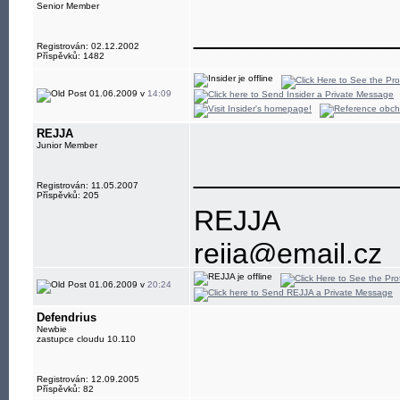
Senior Member
____________
Registrován: 02.12.2002
Příspěvků: 1482
01.06.2009 v
14:09
REJJA
Junior Member
____________
Registrován: 11.05.2007
Příspěvků: 205
REJJA
rejja@email.cz
602743934
01.06.2009 v
20:24
nenechávejte mi
Defendrius
Newbie
zastupce cloudu 10.110
Příspěvky vyjad
názory společno
Registrován: 12.09.2005
Příspěvků: 82