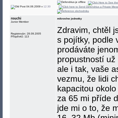
Díky za pochope
04.06.2009 v
12:30
rouchi
mikrovlne jednotky
Junior Member
Zdravim, chtěl j
Registrován: 28.09.2005
Příspěvků: 113
s pojítky, podl
prodáváte jenom
propustností už 
ale i tak, vaše a
vezmu, že lidi ch
kapacitou okolo
za 65 mi příde d
jde mi o to, že 
16, 32 Mb (mini