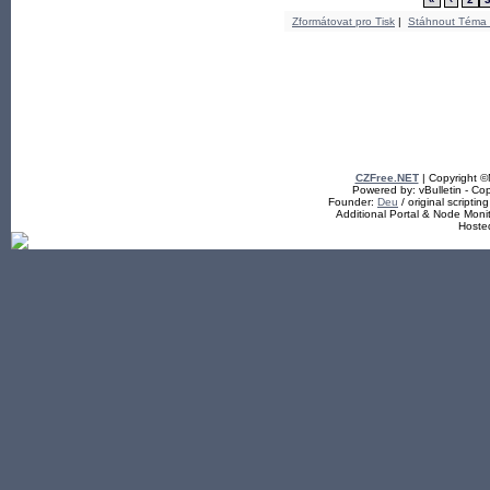
Zformátovat pro Tisk
|
Stáhnout Téma
CZFree.NET
| Copyright 
Powered by: vBulletin - Cop
Founder:
Deu
/ original scriptin
Additional Portal & Node Mon
Hoste