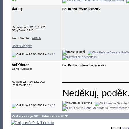
danny
Re: Re: mikrovlne jednotky
Registrován: 12.05.2002
Příspěvků: 5247
Team Member:
ADMIN
User is Mapper
23.08.2009 v
23:18
ValXdater
Re: Re: Re: mikrovlne jednotky
Senior Member
____________
Registrován: 14.12.2003
Příspěvků: 657
Neděkuj, poděkuj
23.08.2009 v
23:52
Veškerý čas je GMT. Aktuální čas: 20:34.
«
‹
2