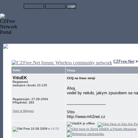
CZFree.Net
Autor
Téma
VitisEK
CCQ na linux stroji
Registered
zastupce cloudu 10.120
Ahoj,
vedel by nekdo, jakym zpusobem se na 
Registrován: 27.09.2004
__________________
Příspěvků: 283
User is Mapper
Vitis
http://www.mh2net.cz
10.08.2009 v
14:53