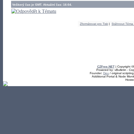
Veškerý čas je GMT. Aktuální čas: 16:04.
Zformátovat pro Tisk
|
Stáhnout Téma
CZFree.NET
| Copyright 
Powered by: vBulletin - Cop
Founder:
Deu
/ original scriptin
Additional Portal & Node Mon
Hoste