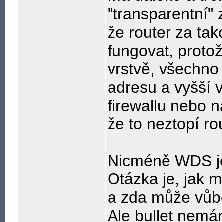
"transparentní" 
že router za ta
fungovat, proto
vrstvě, všechno
adresu a vyšší v
firewallu nebo n
že to neztopí ro
Nicméně WDS je
Otázka je, jak 
a zda může vůbe
Ale bullet nemá