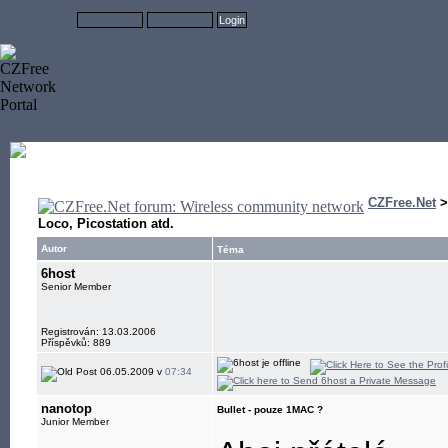
CZFree.Net
Loco, Picostation atd.
Autor
Téma
6host
Senior Member
Registrován: 13.03.2006
Příspěvků: 889
06.05.2009 v
07:34
nanotop
Bullet - pouze 1MAC ?
Junior Member