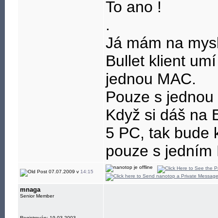
To ano !
.
Já mám na mysli
Bullet klient u
jednou MAC.
Pouze s jednou 
Když si dáš na E
5 PC, tak bude
pouze s jedním 
07.07.2009 v
14:15
mnaga
Senior Member
____________
Registrován: 19.03.2003