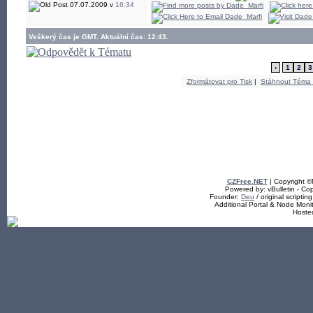
- build-up and
07.07.2009 v
16:34
- development
Veškerý čas je GMT. Aktuální čas: 12:43.
- freenet, educa
‹
1
2
3
Zformátovat pro Tisk
|
Stáhnout Téma
CZFree.NET
| Copyright 
Powered by: vBulletin - Cop
Founder:
Deu
/ original scriptin
Additional Portal & Node Mon
Hoste