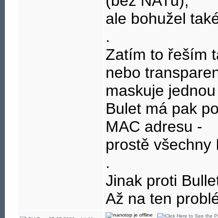
(bez NATu),
ale bohužel tak
.
Zatím to řeším 
nebo transparent
maskuje jednou
Bulet má pak po
MAC adresu -
prostě všechny
.
Jinak proti Bull
Až na ten probl