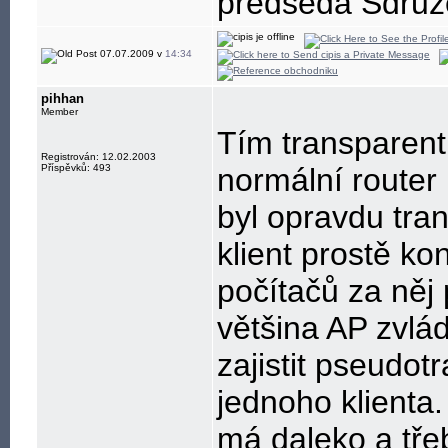
předseda Sdružen
07.07.2009 v
14:34
pihhan
Member
Tím transparen
Registrován: 12.02.2003
Příspěvků: 493
normální router 
byl opravdu tra
klient prostě ko
počítačů za něj 
většina AP zvlá
zajistit pseudot
jednoho klienta.
má daleko a tře