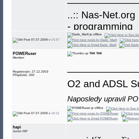
..:: Nas-Net.org :
- programming
- build-up and
07.07.2009 v
15:57
- development
POWERuser
TAK TAK
- freenet, educa
Member
____________
Registrován: 27.12.2003
Příspěvků: 300
O2 and ADSL SuX
Naposledy upravil P
07.07.2009 v
16:21
hapi
Junior ISP