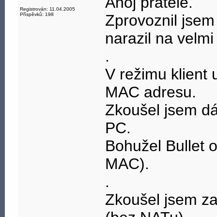
Ahoj přátelé.
Registrován: 11.04.2005
Příspěvků: 198
Zprovoznil jsem 
narazil na velm
.
V režimu klient 
MAC adresu.
Zkoušel jsem dát
PC.
Bohužel Bullet 
MAC).
.
Zkoušel jsem za 