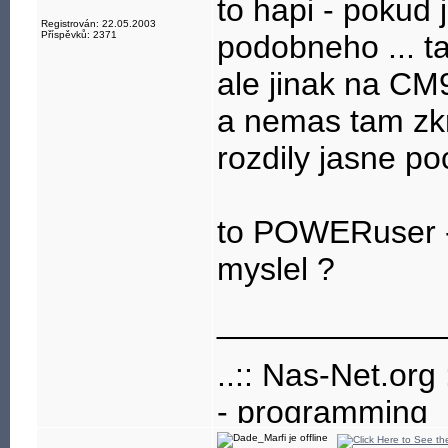
to hapi - pokud
Registrován: 22.05.2003
Příspěvků: 2371
podobneho ... tak
ale jinak na CM9
a nemas tam zkra
rozdily jasne poci
to POWERuser - 
myslel ?
____________
..:: Nas-Net.org :
- programming