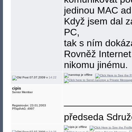
jedinou MAC adr
Když jsem dal za
PC,
tak s ním dokáz
Rovněž Internet
nikomu jinému.
07.07.2009 v
14:22
cipis
Senior Member
____________
Registrován: 23.01.2003
Příspěvků: 4997
předseda Sdružen
07.07.2009 v
14:25