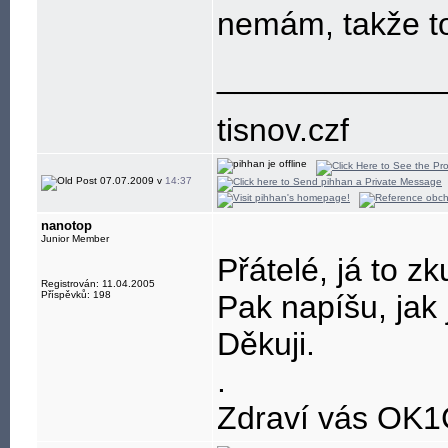
nemám, takže toh
____________
tisnov.czf
07.07.2009 v
14:37
nanotop
Junior Member
Přátelé, já to 
Registrován: 11.04.2005
Příspěvků: 198
Pak napíšu, jak
Děkuji.
.
Zdraví vás OK