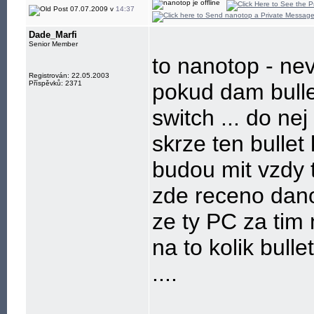
07.07.2009 v
14:37
Dade_Marfi
Senior Member
to nanotop - nev
Registrován: 22.05.2003
Příspěvků: 2371
pokud dam bullet
switch ... do ne
skrze ten bullet
budou mit vzdy te
zde receno dano
ze ty PC za tim 
na to kolik bul
....
____________