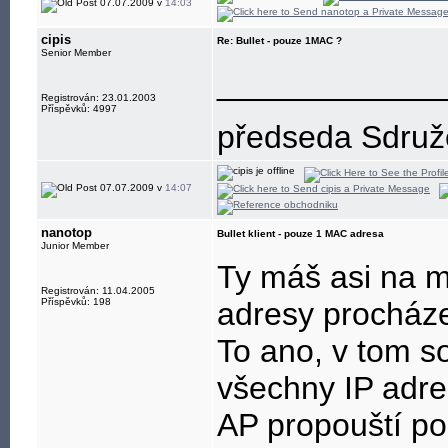
07.07.2009 v
14:03
cipis
Re: Bullet - pouze 1MAC ?
Senior Member
____________
Registrován: 23.01.2003
Příspěvků: 4997
předseda Sdružen
07.07.2009 v
14:07
nanotop
Bullet klient - pouze 1 MAC adresa
Junior Member
Ty máš asi na m
Registrován: 11.04.2005
Příspěvků: 198
adresy procháze
To ano, v tom s
všechny IP adre
AP propouští po