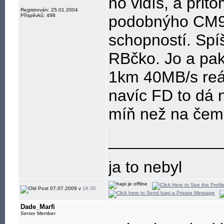
no vidíš, a přit
Registrován: 25.01.2004
Příspěvků: 498
podobnýho CM9 
schopností. Spí
RBčko. Jo a pak
1km 40MB/s reá
navíc FD to dá n
míň než na čemk
____________
ja to nebyl
07.07.2009 v
16:30
Dade_Marfi
Senior Member