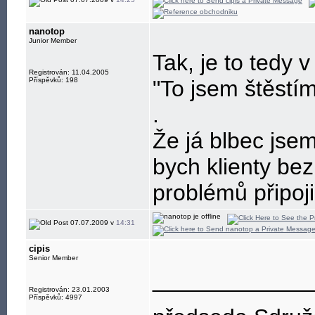
nanotop
Junior Member
Tak, je to tedy 
Registrován: 11.04.2005
Příspěvků: 198
"To jsem štěstí
.
Že já blbec jsem
bych klienty bez
problémů připoji
07.07.2009 v
14:31
cipis
Senior Member
____________
Registrován: 23.01.2003
Příspěvků: 4997