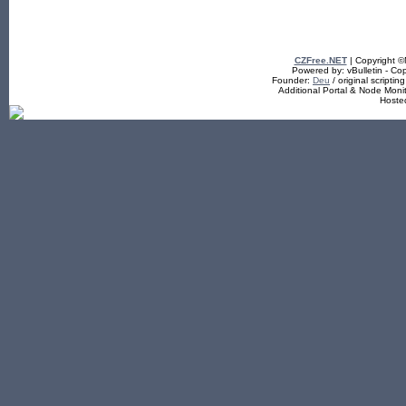
CZFree.NET
| Copyright 
Powered by: vBulletin - Cop
Founder:
Deu
/ original scriptin
Additional Portal & Node Mon
Hoste