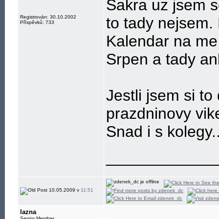
Sakra uz jsem se
Registrován: 30.10.2002
to tady nejsem.
Příspěvků: 733
Kalendar na me 
Srpen a tady ank
Jestli jsem si to
prazdninovy vik
Snad i s kolegy..
____________
10.05.2009 v
11:51
lazna
Senior Member