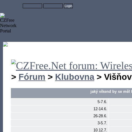
>
Fórum
>
Klubovna
> Višňov
jaký víkend by se měl
5-7.6.
12-14.6.
26-28.6.
3-5.7.
10.12.7.