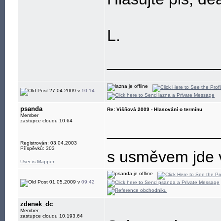
L.
____________
27.04.2009 v
10:14
psanda
Re: Višňová 2009 - Hlasování o termínu
Member
zastupce cloudu 10.64
____________
Registrován: 03.04.2003
Příspěvků: 303
s usměvem jde 
User is Mapper
01.05.2009 v
09:42
zdenek_dc
Member
zastupce cloudu 10.193.64