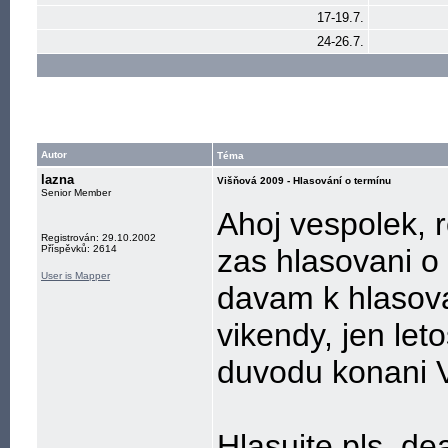
17-19.7.
24-26.7.
Autor
Téma
lazna
Višňová 2009 - Hlasování o termínu
Senior Member
Ahoj vespolek, 
Registrován: 29.10.2002
Příspěvků: 2614
zas hlasovani o 
User is Mapper
davam k hlasov
vikendy, jen let
duvodu konani 
Hlasujte pls, dea