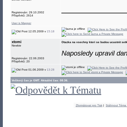
____________
Registrován: 29.10.2002
Příspěvků: 2614
User is Mapper
12.05.2009 v
15:18
xtomi
Otazka na vsechny kteri se budou ucastnit set
Newbie
Naposledy upravil da
Registrován: 22.06.2003
Příspěvků: 20
01.06.2009 v
13:28
Veškerý čas je GMT. Aktuální čas: 08:36.
Zformátovat pro Tisk
|
Stáhnout Téma