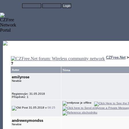
CZFree.Net
?
Autor
Téma
emilyrose
Newbie
Registrován: 31.05.2018
Příspěvků: 1
31.05.2018 v
08:25
andrewsymondss
Newbie