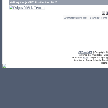
Veškerý čas je GMT. Aktuální čas: 20:20.
‹
Zformátovat pro Tisk
|
Stáhnout Téma
CZFree.NET
| Copyright 
Powered by: vBulletin - Cop
Founder:
Deu
/ original scriptin
Additional Portal & Node Mon
Hoste