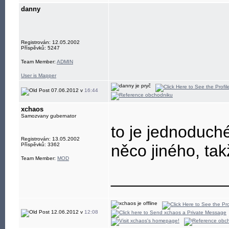
danny
Registrován: 12.05.2002
Příspěvků: 5247
Team Member:
ADMIN
User is Mapper
07.06.2012 v
16:44
xchaos
Samozvany gubernator
to je jednoduch
Registrován: 13.05.2002
Příspěvků: 3362
něco jiného, tak
Team Member:
MOD
____________
12.06.2012 v
12:08