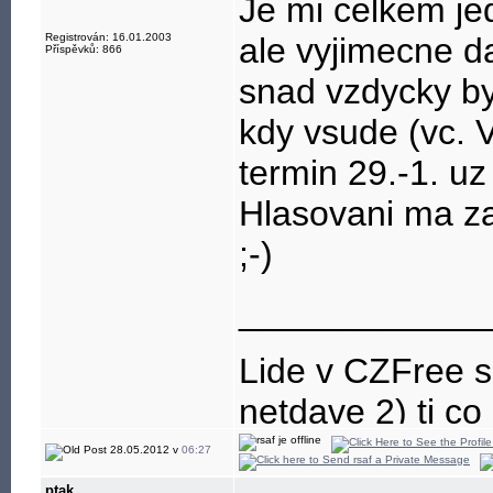
Je mi celkem je
Registrován: 16.01.2003
ale vyjimecne d
Příspěvků: 866
snad vzdycky by
kdy vsude (vc. V
termin 29.-1. uz
Hlasovani ma z
;-)
____________
Lide v CZFree se
netdave 2) ti co z
28.05.2012 v
06:27
ptak