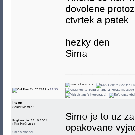
dovolene protoze
ctvrtek a patek
hezky den
Sima
____________
24.05.2012 v
14:53
lazna
Senior Member
Simo je to uz za 
Registrován: 29.10.2002
Příspěvků: 2614
opakovane vyjadr
User is Mapper