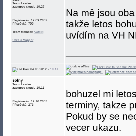
Team Leader
zastupce cloudu 10.27
Na mě jsou oba 
Registrován: 17.09.2002
takže letos bohu
Příspěvků: 755
uvídím na VH 
Team Member:
ADMIN
User is Mapper
____________
04.06.2012 v
10:41
solny
Team Leader
zastupce cloudu 10.11
bohuzel mi leto
Registrován: 19.10.2003
terminy, takze
Příspěvků: 273
Pokud by se nec
vecer ukazu.