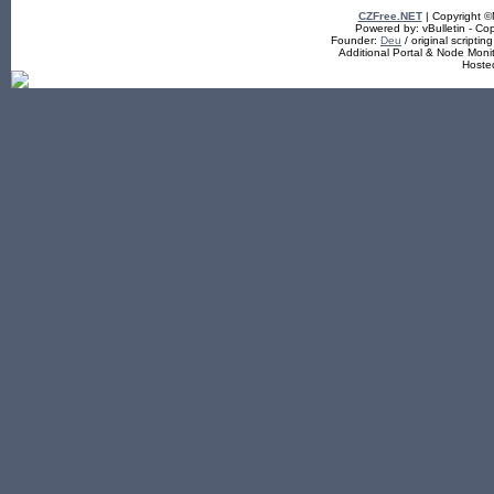
CZFree.NET
| Copyright 
Powered by: vBulletin - Cop
Founder:
Deu
/ original scriptin
Additional Portal & Node Mon
Hoste