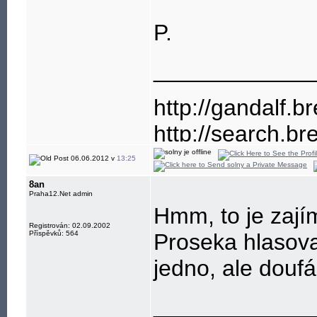
P.
____________
http://gandalf.b
http://search.br
06.06.2012 v
13:25
8an
Praha12.Net admin
Hmm, to je zají
Registrován: 02.09.2002
Příspěvků: 564
Proseka hlasoval
jedno, ale douf
____________