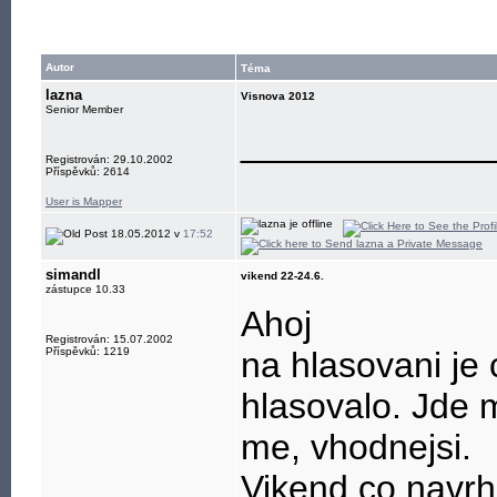
Autor
Téma
lazna
Visnova 2012
Senior Member
____________
Registrován: 29.10.2002
Příspěvků: 2614
User is Mapper
18.05.2012 v
17:52
simandl
vikend 22-24.6.
zástupce 10.33
Ahoj
Registrován: 15.07.2002
Příspěvků: 1219
na hlasovani je 
hlasovalo. Jde m
me, vhodnejsi.
Vikend co navrh