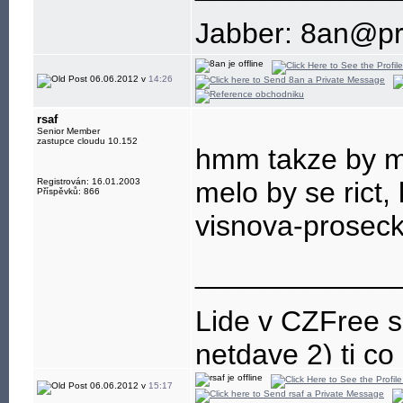
Jabber: 8an@pr
06.06.2012 v
14:26
rsaf
Senior Member
zastupce cloudu 10.152
hmm takze by me
Registrován: 16.01.2003
melo by se rict, 
Příspěvků: 866
visnova-prosecka
____________
Lide v CZFree se
netdave 2) ti co z
06.06.2012 v
15:17