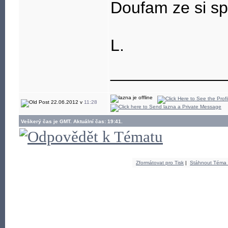
Doufam ze si sp
L.
____________
22.06.2012 v
11:28
Veškerý čas je GMT. Aktuální čas: 19:41.
Zformátovat pro Tisk
|
Stáhnout Téma