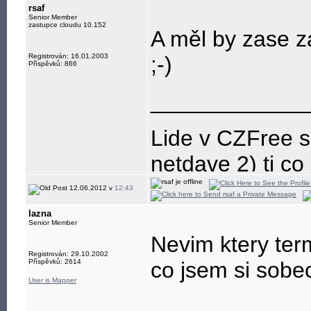
rsaf
Senior Member
zastupce cloudu 10.152
A měl by zase za
Registrován: 16.01.2003
;-)
Příspěvků: 866
____________
Lide v CZFree se
netdave 2) ti co z
12.06.2012 v
12:43
lazna
Senior Member
Nevim ktery term
Registrován: 29.10.2002
Příspěvků: 2614
co jsem si sobec
User is Mapper