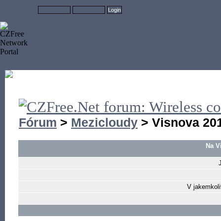
Fórum
>
Mezicloudy
> Visnova 20
Na V
V jakemkoli