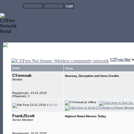
CZFree.Net
Autor
Téma
CYmmoak
Hearsay, Deception and Imvu Credits
Newbie
Registrován: 23.01.2018
Příspěvků: 2
23.01.2018 v
02:32
FrankJScott
Highest Rated Movies Today
Senior Member
Registrován: 10.02.2020