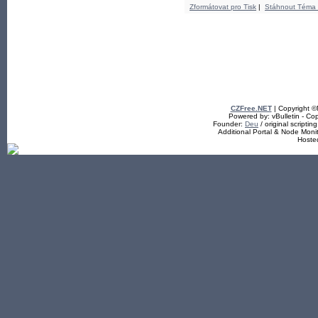
Zformátovat pro Tisk
|
Stáhnout Téma
CZFree.NET
| Copyright 
Powered by: vBulletin - Cop
Founder:
Deu
/ original scriptin
Additional Portal & Node Mon
Hoste