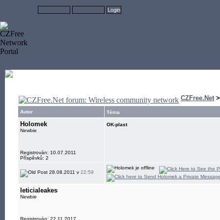
CZFree.Net
Autor
Téma
Holomek
OK-plast
Newbie
Registrován: 10.07.2011
Příspěvků: 2
28.08.2011 v
22:59
leticialeakes
Newbie
Registrován: 22.11.2017