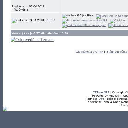
Registrován: 09.04.2018
Příspěvků: 2
09.04.2018 v
10:37
Veškerý čas je GMT. Aktuální čas: 13:00.
Zformátovat pro Tisk
|
Stáhnout Téma
CZFree.NET
| Copyright 
Powered by: vBulletin - Cop
Founder:
Deu
/ original scriptin
Additional Portal & Node Mon
Hoste