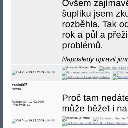
Ovšem zajímavé
šuplíku jsem zk
rozběhla. Tak od
rok a půl a přež
problémů.
Naposledy upravil ji
19.12.2009 v
07:50
casio007
Newbie
Proč tam nedát
Registrován: 12.02.2006
Příspěvků: 81
může běžet i na
19.12.2009 v
08:08