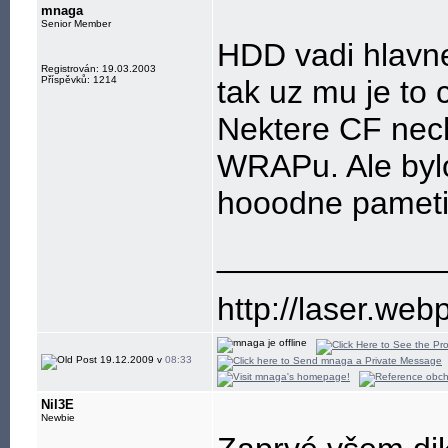
mnaga
Senior Member
HDD vadi hlavne
Registrován: 19.03.2003
Příspěvků: 1214
tak uz mu je to 
Nektere CF nech
WRAPu. Ale bylo
hooodne pameti 
____________
http://laser.web
19.12.2009 v
08:33
Nil3E
Newbie