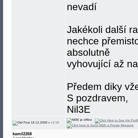
nevadí
Jakékoli další r
nechce přemisto
absolutně
vyhovující až na
Předem diky vž
S pozdravem,
Nil3E
18.12.2009 v
19:59
kamil2268
Junior Member