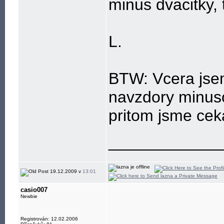
minus dvacitky, 
L.
BTW: Vcera jsem
navzdory minus
pritom jsme ceka
____________
19.12.2009 v
13:01
casio007
Newbie
Registrován: 12.02.2006