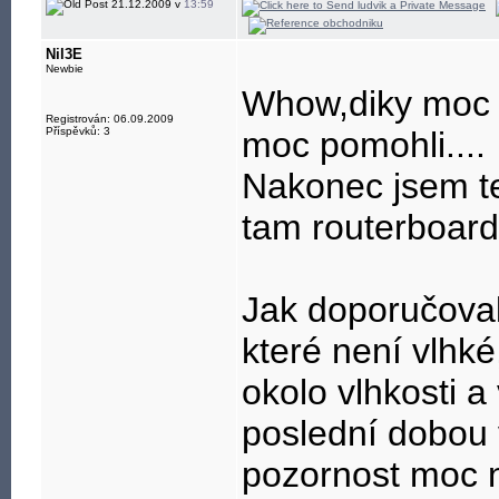
21.12.2009 v
13:59
Nil3E
Newbie
Whow,diky moc 
Registrován: 06.09.2009
Příspěvků: 3
moc pomohli....
Nakonec jsem te
tam routerboardy
Jak doporučoval
které není vlhk
okolo vlhkosti 
poslední dobou 
pozornost moc 