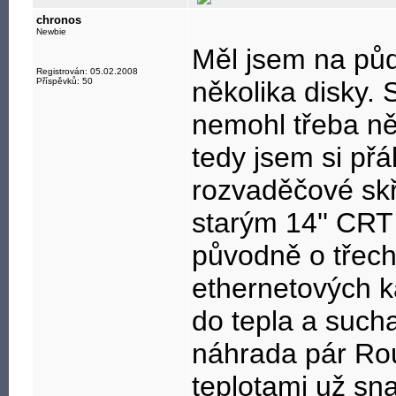
chronos
Newbie
Měl jsem na půdě
Registrován: 05.02.2008
Příspěvků: 50
několika disky. 
nemohl třeba ně
tedy jsem si přá
rozvaděčové skř
starým 14'' CRT 
původně o třech 
ethernetových k
do tepla a sucha
náhrada pár Rou
teplotami už sna