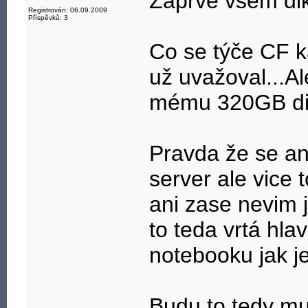
Zaprvé všem di
Registrován: 06.09.2009
Příspěvků: 3
Co se týče CF k
už uvažoval...A
mému 320GB disk
Pravda že se an
server ale vice 
ani zase nevim j
to teda vrtá hl
notebooku jak j
Budu to tedy mus