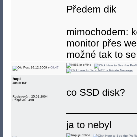
Předem dik
mimochodem: kd
monitor přes we
možné tak to se
19.12.2009 v
09:47
hapi
Junior ISP
co SSD disk?
Registrován: 25.01.2004
Příspěvků: 498
____________
ja to nebyl