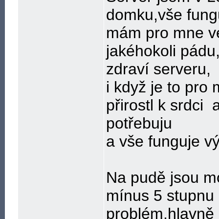
domku,vše fung
mám pro mne ve
jakéhokoli pádu,
zdraví serveru,
i když je to pr
přirostl k srdci
a
potřebuju
a vše funguje vý
Na pudě jsou mo
mínus 5 stupnu 
problém,hlavně 