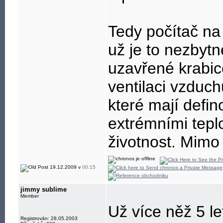
Tedy počítač na
už je to nezbytn
uzavřené krabic
ventilaci vzduc
které mají defin
extrémními teplo
životnost. Mimo t
19.12.2009 v
00:15
jimmy sublime
Member
Už více něž 5 l
Registrován: 28.05.2003