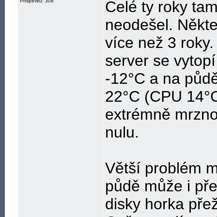
Příspěvků: 308
Celé ty roky ta
neodešel. Někter
více než 3 roky
server se vytop
-12°C a na půdě
22°C (CPU 14°C
extrémně mrznou
nulu.
Větší problém mů
půdě může i pře
disky horka přež