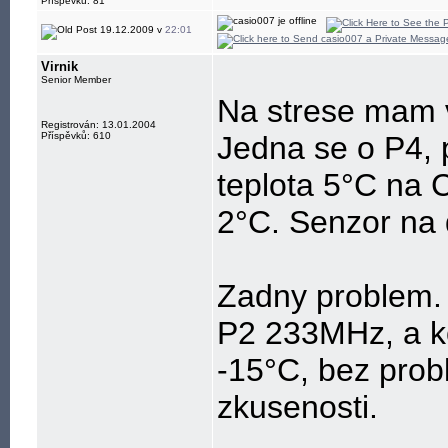
Příspěvků: 81
19.12.2009 v
22:01
Virnik
Senior Member
Na strese mam 
Registrován: 13.01.2004
Příspěvků: 610
Jedna se o P4, p
teplota 5°C na 
2°C. Senzor na 
Zadny problem. 
P2 233MHz, a ko
-15°C, bez probl
zkusenosti.