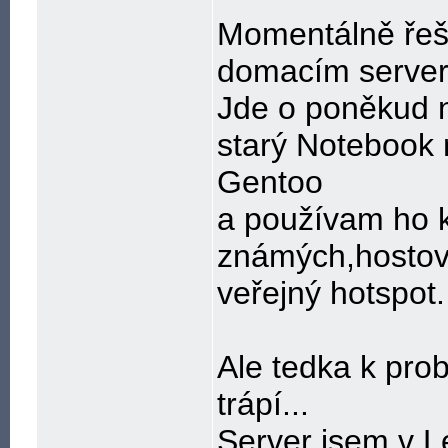
Momentálně řeš
domacím serve
Jde o poněkud ne
starý Notebook
Gentoo
a používam ho 
známých,hostova
veřejný hotspot.
Ale tedka k pr
trápí...
Server jsem v L