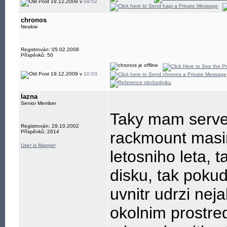
19.12.2009 v
09:52
chronos
Newbie
Registrován: 05.02.2008
Příspěvků: 50
19.12.2009 v
10:03
lazna
Senior Member
Taky mam server
Registrován: 29.10.2002
Příspěvků: 2614
rackmount masi
User is Mapper
letosniho leta, 
disku, tak pokud 
uvnitr udrzi nej
okolnim prostred