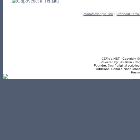
Zformátovat pro Tisk
|
Stáhnout Téma
CZFree.NET
| Copyright 
Powered by: vBulletin - Cop
Founder:
Deu
/ original scriptin
Additional Portal & Node Mon
Hoste