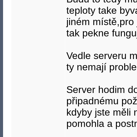
teploty take byv
jiném místě,pro 
tak pekne funguj
Vedle serveru 
ty nemají probl
Server hodim do
připadnému pož
kdyby jste měli 
pomohla a postne