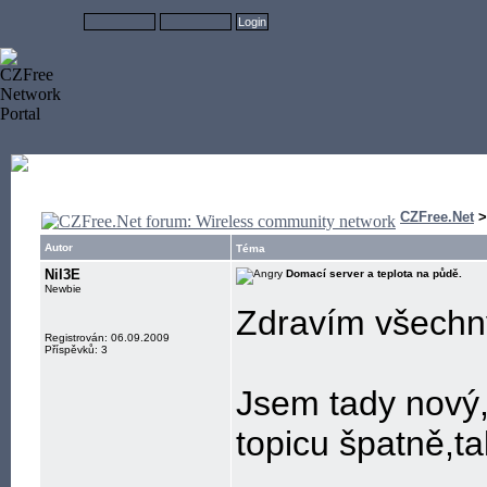
CZFree.Net
Autor
Téma
Nil3E
Domací server a teplota na půdě.
Newbie
Zdravím všechn
Registrován: 06.09.2009
Příspěvků: 3
Jsem tady nový,
topicu špatně,