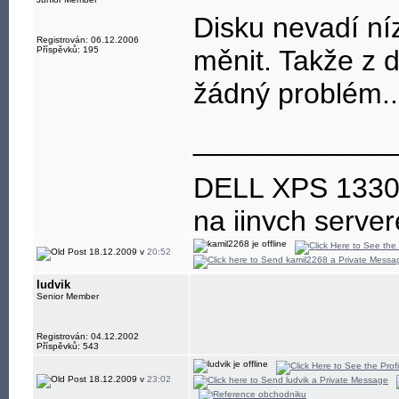
Disku nevadí ní
Registrován: 06.12.2006
Příspěvků: 195
měnit. Takže z 
žádný problém..
____________
DELL XPS 133
na jinych serve
18.12.2009 v
20:52
ludvik
Senior Member
Registrován: 04.12.2002
Příspěvků: 543
18.12.2009 v
23:02