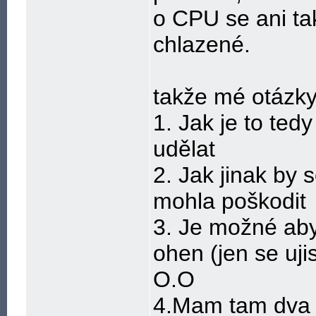
o CPU se ani ta
chlazené.
takže mé otázky
1. Jak je to ted
udělat
2. Jak jinak by
mohla poškodit
3. Je možné aby
ohen (jen se uji
O.O
4.Mam tam dva 