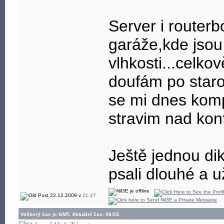
Server i routerb
garáže,kde jsou
vlhkosti...celko
doufám po staro
se mi dnes komp
stravim nad konf
Ještě jednou di
psali dlouhé a 
22.12.2009 v
21:47
Veškerý čas je GMT. Aktuální čas: 06:03.