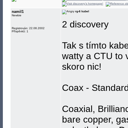
namil1
rg-6 kabel
Newbie
2 discovery
Registrován: 22.08.2002
Příspěvků: 1
Tak s tímto kab
watty a CTU to 
skoro nic!
Coax - Standar
Coaxial, Brilli
bare copper, ga