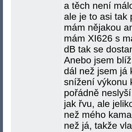
a těch není málo
ale je to asi ta
mám nějakou ant
mám XI626 s ma
dB tak se dostan
Anebo jsem blí
dál než jsem já
snížení výkonu 
pořádně neslyší,
jak řvu, ale jeli
než mého kamará
než já, takže v