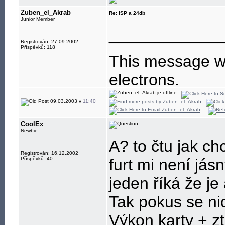
Zuben_el_Akrab
Re: ISP a 24db
Junior Member
____________
Registrován: 27.09.2002
Příspěvků: 118
This message wa
electrons.
09.03.2003 v
11:40
CoolEx
Newbie
A? to čtu jak ch
Registrován: 16.12.2002
Příspěvků: 40
furt mi není jás
jeden říká že je
Tak pokus se nic
Výkon karty + z