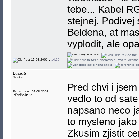
tebe... Kabel R
stejnej. Podive
Beldena, at mas
vyplodit, ale op
15.03.2003 v
14:25
LuciuS
Newbie
Pred chvili jsem
Registrován: 04.08.2002
Příspěvků: 86
vedlo to od sate
napsano neco j
to mysleno jako
Zkusim zjistit c