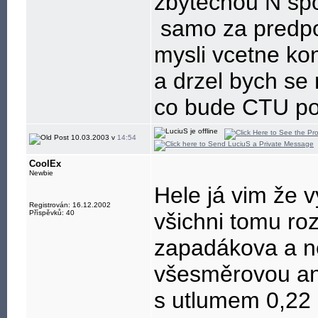
zbytecnou N spo
samo za predpo
mysli vcetne ko
a drzel bych se 
co bude CTU poc
10.03.2003 v
14:54
CoolEx
Newbie
Hele já vim že v
Registrován: 16.12.2002
Příspěvků: 40
všichni tomu ro
zapadákova a n
všesměrovou an
s utlumem 0,22 