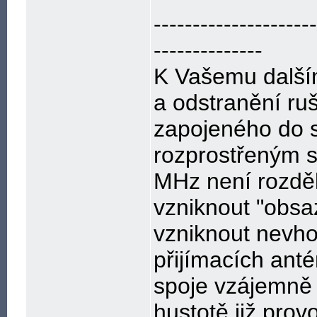
---------------------
--------------
K Vašemu dalším
a odstranění ruš
zapojeného do s
rozprostřeným 
MHz není rozděl
vzniknout "obsa
vzniknout nevh
přijímacích anté
spoje vzájemně 
hustotě již prov