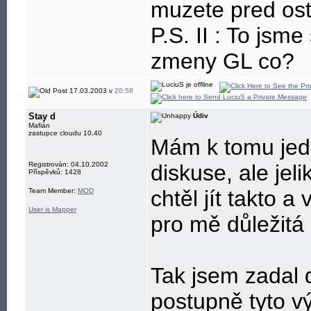
muzete pred osta
P.S. II : To jsm
zmeny GL co?
17.03.2003 v
20:58
Stay d
Údiv
Mafián
zastupce cloudu 10.40
Mám k tomu jedn
Registrován: 04.10.2002
diskuse, ale jeli
Příspěvků: 1428
chtěl jít takto 
Team Member:
MOD
User is Mapper
pro mě důležitá
Tak jsem zadal 
postupně tyto v