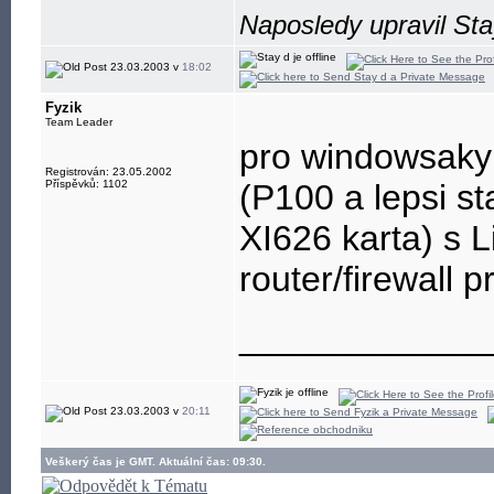
Naposledy upravil Sta
23.03.2003 v
18:02
Fyzik
Team Leader
pro windowsaky 
Registrován: 23.05.2002
Příspěvků: 1102
(P100 a lepsi st
XI626 karta) s 
router/firewall 
____________
23.03.2003 v
20:11
Veškerý čas je GMT. Aktuální čas: 09:30.