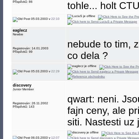
Příspěvků: 86
tohle... holt CTU
05.03.2003 v
22:10
eaglecz
Newbie
nebude to tim, 
Registrován: 14.01.2003
Příspěvků: 99
co dela ?
05.03.2003 v
22:29
discovery
Junior Member
qwart: neni. Js
Registrován: 26.11.2002
Příspěvků: 143
fajn ceny, ale p
siti. Nastesti u
06.03.2003 v
12:07