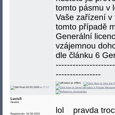
tomto pásmu v l
Vaše zařízení v
tomto případě 
Generální licenc
vzájemnou dohod
dle článku 6 Ge
---------------------
----------------
03.03.2003 v
17:17
LuciuS
Newbie
lol
pravda troch
Registrován: 04.08.2002