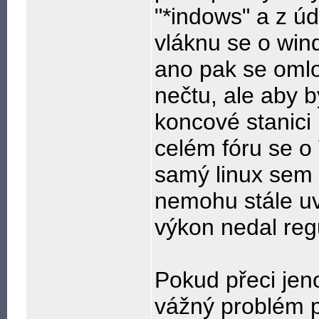
"*indows" a z úd
vláknu se o wi
ano pak se omlo
nečtu, ale aby 
koncové stanici
celém fóru se 
samý linux sem 
nemohu stále uv
výkon nedal reg
Pokud přeci jen
vážný problém p