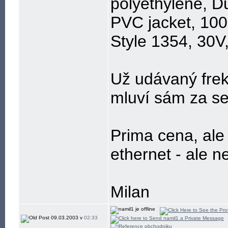
polyethylene, D
PVC jacket, 10
Style 1354, 30V
Už udávaný fre
mluví sám za s
Prima cena, ale
ethernet - ale 
Milan
09.03.2003 v
02:33