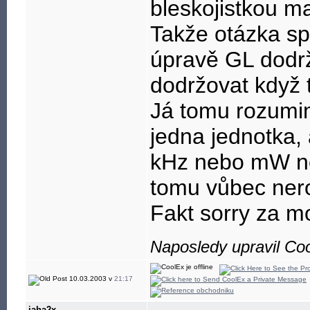
bleskojistkou ma
Takže otázka spo
úpravě GL dodrž
dodržovat když 
Já tomu rozumi
jedna jednotka,
kHz nebo mW ne
tomu vůbec ner
Fakt sorry za moj
Naposledy upravil Co
10.03.2003 v
21:17
jaha2x