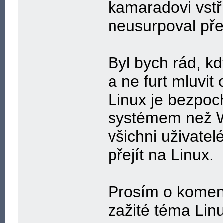
kamaradovi vstří
neusurpoval pře
Byl bych rád, kd
a ne furt mluvi
Linux je bezpo
systémem než W
všichni uživate
přejít na Linux.
Prosím o komen
zažité téma Lin