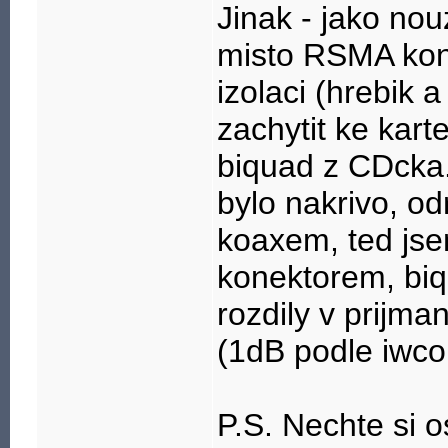
Jinak - jako no
misto RSMA kone
izolaci (hrebik 
zachytit ke kar
biquad z CDcka. 
bylo nakrivo, o
koaxem, ted jsem
konektorem, biq
rozdily v prijm
(1dB podle iwco
P.S. Nechte si o