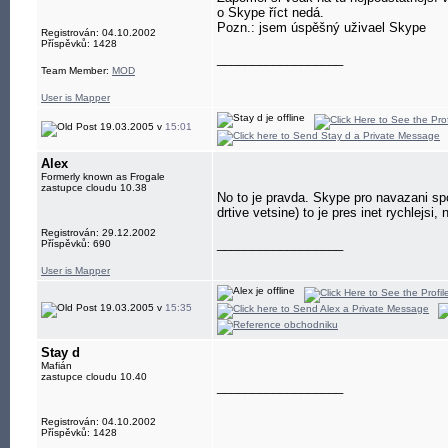
o Skype říct nedá.
Pozn.: jsem úspěšný uživael Skype
Registrován: 04.10.2002
Příspěvků: 1428
__________________
Team Member:
MOD
User is Mapper
19.03.2005 v
15:01
Alex
Formerly known as Frogale
zastupce cloudu 10.38
No to je pravda. Skype pro navazani sp
drtive vetsine) to je pres inet rychlejsi
Registrován: 29.12.2002
__________________
Příspěvků: 690
User is Mapper
19.03.2005 v
15:35
Stay d
Mafián
zastupce cloudu 10.40
__________________
Registrován: 04.10.2002
Příspěvků: 1428