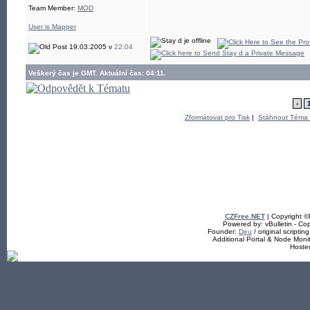
Team Member:
MOD
User is Mapper
19.03.2005 v
22:04
Veškerý čas je GMT. Aktuální čas: 04:11.
‹
Zformátovat pro Tisk
|
Stáhnout Téma
CZFree.NET
| Copyright 
Powered by: vBulletin - Cop
Founder:
Deu
/ original scriptin
Additional Portal & Node Mon
Hoste