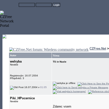
CZFree.Net
Autor
Téma
welryba
TS in Nusle
Newbie
Registrován: 16.07.2004
Příspěvků: 3
16.07.2004 v
01:05
Piki_HPocernice
Newbie
Zdarec vsem