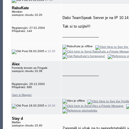
RabuKate
Member
zastupce cloudu 10.20
Dalsi TeamSpeak Server je na IP 10.14
Tak si to uzijte!!!
Registrován: 27.01.2004
Příspěvků: 144
__________________
09.03.2005 v
12:33
Alex
Formerly known as Frogale
zastupce cloudu 10.38
__________________
Registrován: 29.12.2002
Příspěvků: 690
User is Mapper
18.03.2005 v
18:34
Stay d
Mafián
zastupce cloudu 10.40
Zapoměl si však na tu nejpodstatnější 