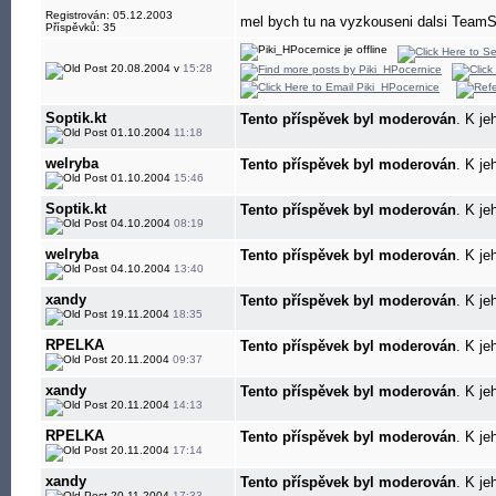
Registrován: 05.12.2003
mel bych tu na vyzkouseni dalsi TeamS
Příspěvků: 35
20.08.2004 v
15:28
Soptik.kt
Tento příspěvek byl moderován
. K je
01.10.2004
11:18
welryba
Tento příspěvek byl moderován
. K je
01.10.2004
15:46
Soptik.kt
Tento příspěvek byl moderován
. K je
04.10.2004
08:19
welryba
Tento příspěvek byl moderován
. K je
04.10.2004
13:40
xandy
Tento příspěvek byl moderován
. K je
19.11.2004
18:35
RPELKA
Tento příspěvek byl moderován
. K je
20.11.2004
09:37
xandy
Tento příspěvek byl moderován
. K je
20.11.2004
14:13
RPELKA
Tento příspěvek byl moderován
. K je
20.11.2004
17:14
xandy
Tento příspěvek byl moderován
. K je
20.11.2004
17:33