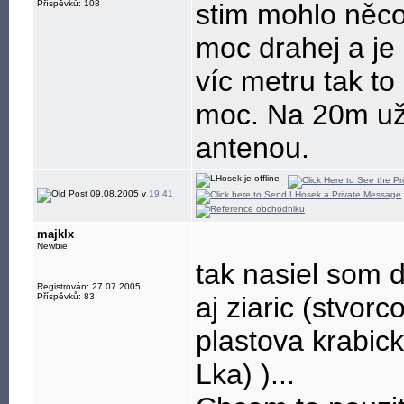
Příspěvků: 108
stim mohlo něc
moc drahej a je 
víc metru tak to
moc. Na 20m už 
antenou.
09.08.2005 v
19:41
majklx
Newbie
tak nasiel som 
Registrován: 27.07.2005
Příspěvků: 83
aj ziaric (stvor
plastova krabick
Lka) )...