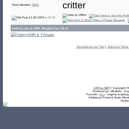
critter
Team Member:
MOD
21.08.2005 v
10:55
Veškerý čas je GMT. Aktuální čas: 15:11.
Zformátovat pro Tisk
|
Stáhnout Téma
CZFree.NET
| Copyright 
Powered by: vBulletin - Cop
Founder:
Deu
/ original scriptin
Additional Portal & Node Mon
Hoste