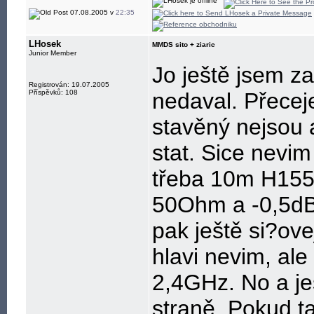
07.08.2005 v
22:35
LHosek
MMDS sito + ziaric
Junior Member
Jo ještě jsem z
Registrován: 19.07.2005
Příspěvků: 108
nedaval. Přecej
stavěný nejsou 
stat. Sice nevim
třeba 10m H15
50Ohm a -0,5dB/
pak ještě si?ove
hlavi nevim, al
2,4GHz. No a je
straně. Pokud t