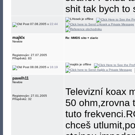
shit tak bych to
07.08.2005 v
22:44
majklx
Re: MMDS sito + ziaric
Newbie
Registrován: 27.07.2005
Příspěvků: 83
08.08.2005 v
16:19
pavelh11
Newbie
Televizní koax 
Registrován: 27.01.2005
Příspěvků: 32
50 ohm,zrovna t
tuto frekvenci.R
chceš utlumit,po