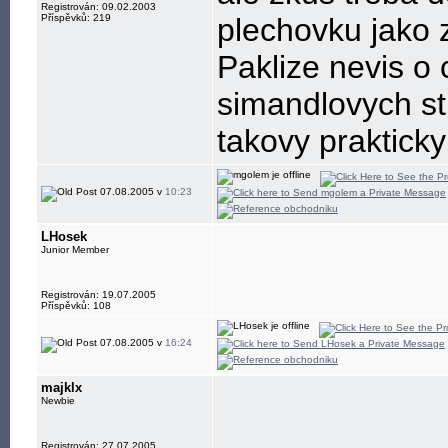
Registrován: 09.02.2003
Příspěvků: 219
plechovku jako z
Paklize nevis o
simandlovych st
takovy praktick
07.08.2005 v
10:23
LHosek
Junior Member
Registrován: 19.07.2005
Příspěvků: 108
07.08.2005 v
16:24
majklx
Newbie
Registrován: 27.07.2005