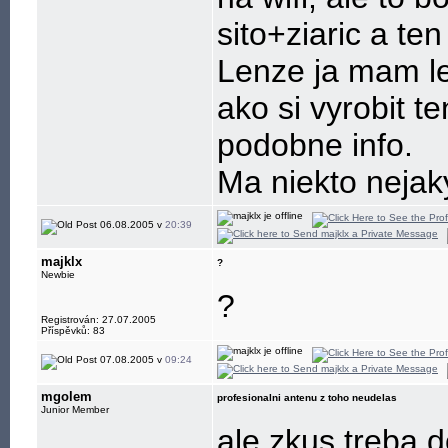
sito+ziaric a ten
Lenze ja mam le
ako si vyrobit te
podobne info.
Ma niekto nejaky
06.08.2005 v
20:39
majklx
?
Newbie
?
Registrován: 27.07.2005
Příspěvků: 83
07.08.2005 v
09:24
mgolem
profesionalni antenu z toho neudelas
Junior Member
ale zkus treba d