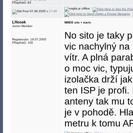
Příspěvků: 83
07.08.2005 v
17:46
LHosek
MMDS sito + ziaric
Junior Member
No sito je taky 
Registrován: 19.07.2005
Příspěvků: 108
vic nachylný na
vítr. A plná par
o moc vic, typuj
izolačka drží ja
ten ISP je profi
anteny tak mu t
je v pohodě. Hla
metru k tomu AP