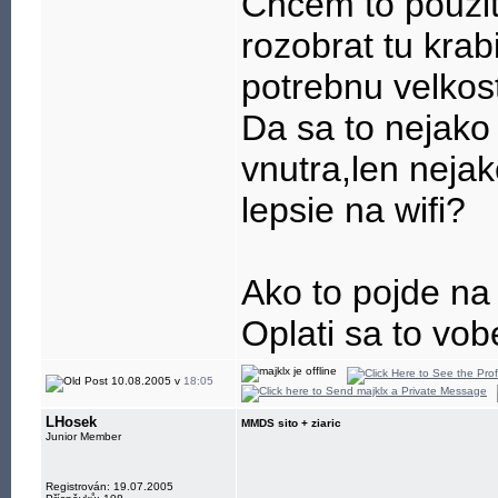
Chcem to pouzit
rozobrat tu krab
potrebnu velko
Da sa to nejako
vnutra,len nejak
lepsie na wifi?
Ako to pojde na
Oplati sa to vob
10.08.2005 v
18:05
LHosek
MMDS sito + ziaric
Junior Member
Registrován: 19.07.2005