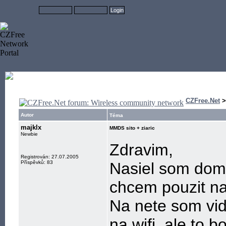
CZFree.Net
Autor
Téma
majklx
MMDS sito + ziaric
Newbie
Zdravim,
Registrován: 27.07.2005
Příspěvků: 83
Nasiel som dom
chcem pouzit na 
Na nete som vid
na wifi, ale to