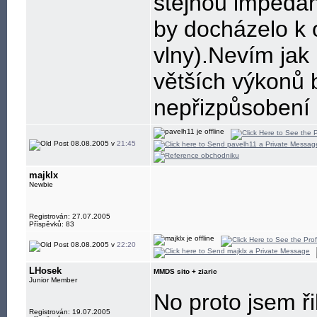
stejnou impedan
by docházelo k 
vlny).Nevím jak 
větších výkonů 
nepřizpůsobení o
08.08.2005 v
21:45
majklx
Newbie
Registrován: 27.07.2005
Příspěvků: 83
08.08.2005 v
22:20
LHosek
MMDS sito + ziaric
Junior Member
No proto jsem ři
Registrován: 19.07.2005