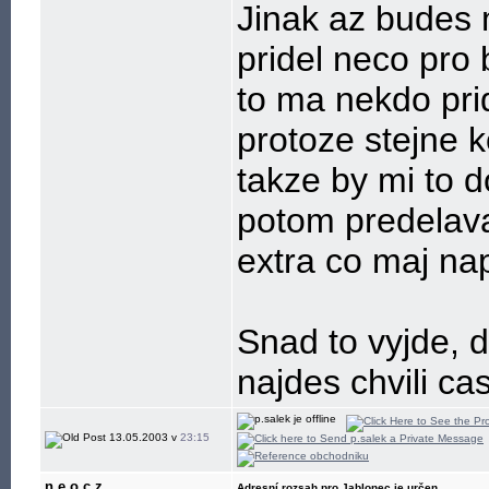
Jinak az budes m
pridel neco pro 
to ma nekdo prid
protoze stejne 
takze by mi to d
potom predelav
extra co maj na
Snad to vyjde, d
najdes chvili ca
13.05.2003 v
23:15
n.e.o.c.z
Adresní rozsah pro Jablonec je určen