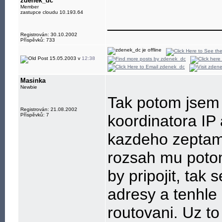
zdenek_dc
Member
zastupce cloudu 10.193.64
____________
Registrován: 30.10.2002
Příspěvků: 733
15.05.2003 v
12:38
Masinka
Newbie
Tak potom jsem 
Registrován: 21.08.2002
Příspěvků: 7
koordinatora IP
kazdeho zeptam 
rozsah mu potom
by pripojit, tak
adresy a tenhle
routovani. Uz t