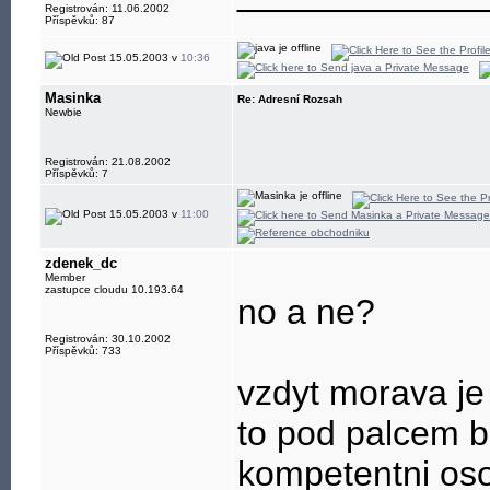
Registrován: 11.06.2002
Příspěvků: 87
15.05.2003 v
10:36
Masinka
Re: Adresní Rozsah
Newbie
Registrován: 21.08.2002
Příspěvků: 7
15.05.2003 v
11:00
zdenek_dc
Member
zastupce cloudu 10.193.64
no a ne?
Registrován: 30.10.2002
Příspěvků: 733
vzdyt morava j
to pod palcem b
kompetentni oso