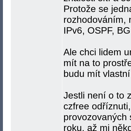
Protože se jedná
rozhodováním, 
IPv6, OSPF, BG
Ale chci lidem 
mít na to prost
budu mít vlastn
Jestli není o to
czfree odříznuti
provozovaných 
roku, až mi něk