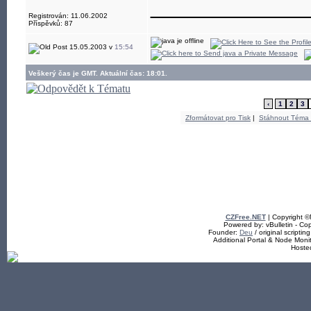
____________
Registrován: 11.06.2002
Příspěvků: 87
15.05.2003 v
15:54
Veškerý čas je GMT. Aktuální čas: 18:01.
‹
1
2
3
Zformátovat pro Tisk
|
Stáhnout Téma
CZFree.NET
| Copyright 
Powered by: vBulletin - Cop
Founder:
Deu
/ original scriptin
Additional Portal & Node Mon
Hoste