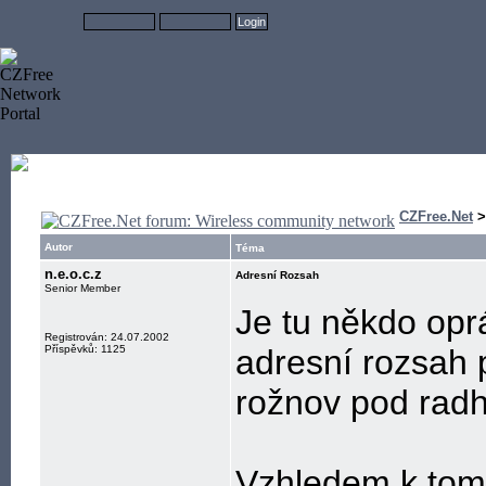
CZFree.Net
Autor
Téma
n.e.o.c.z
Adresní Rozsah
Senior Member
Je tu někdo opr
Registrován: 24.07.2002
Příspěvků: 1125
adresní rozsah p
rožnov pod rad
Vzhledem k tomu