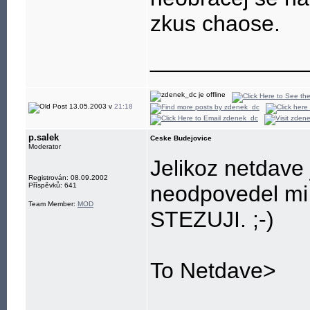
zkus chaose.
____________
13.05.2003 v
21:18
p.salek
Ceske Budejovice
Moderator
Jelikoz netdave 
Registrován: 08.09.2002
Příspěvků: 641
neodpovedel mi 
Team Member:
MOD
STEZUJI. ;-)
To Netdave>