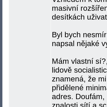
masivní rozšíře
desítkách uživat
Byl bych nesmír
napsal nějaké vy
Mám vlastní sí?,
lidově socialist
znamená, že mi 
přidělené minim
adres. Doufám, 
znalosti sítí a s