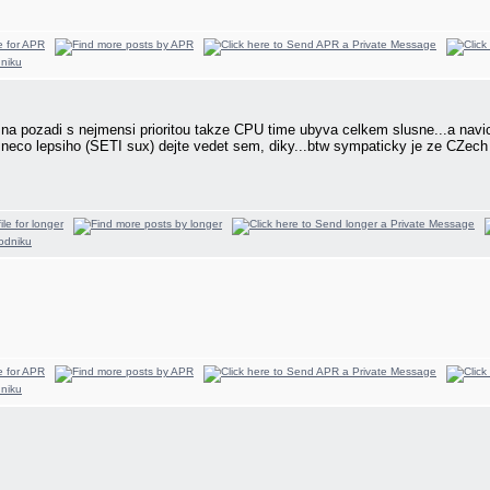
e na pozadi s nejmensi prioritou takze CPU time ubyva celkem slusne...a navic
neco lepsiho (SETI sux) dejte vedet sem, diky...btw sympaticky je ze CZech 