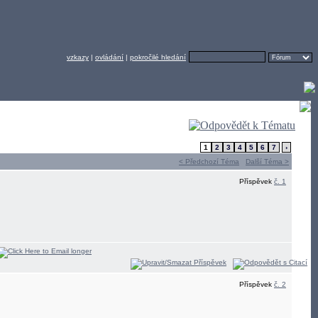
vzkazy
|
ovládání
|
pokročilé hledání
1
2
3
4
5
6
7
›
< Předchozí Téma
Další Téma >
Příspěvek
č. 1
Příspěvek
č. 2