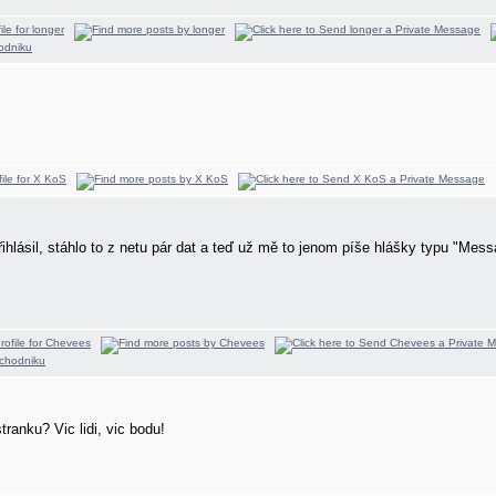
hlásil, stáhlo to z netu pár dat a teď už mě to jenom píše hlášky typu "Mess
tranku? Vic lidi, vic bodu!