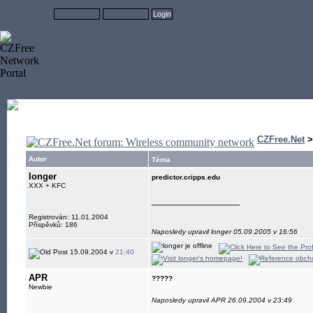
CZFree.Net
Autor
Téma
longer
predictor.cripps.edu
XXX + KFC
__________________
Registrován: 11.01.2004
Příspěvků: 186
Naposledy upravil longer 05.09.2005 v 16:56
15.09.2004 v
21:40
APR
?????
Newbie
Naposledy upravil APR 26.09.2004 v 23:49