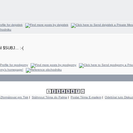
l $SUBJ... :-(
1
2
3
4
5
6
7
›
Zformátovat pro Tisk
|
Stáhnout Téma do Palma
|
Poslat Téma E-mailem
|
Odebírat tuto Diskuz