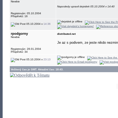
Newbie
Naposledy upravil dejvidek 05.10.2004 v 14:40
Registrován: 05.10.2004
Příspěvků: 16
05.10.2004 v
14:36
rpodgorny
distributed.net
Newbie
Je az s podivem, ze jeste nikdo nezmini
Registrován: 28.01.2004
Příspěvků: 34
05.10.2004 v
23:13
Veškerý čas je GMT. Aktuální čas: 18:43.