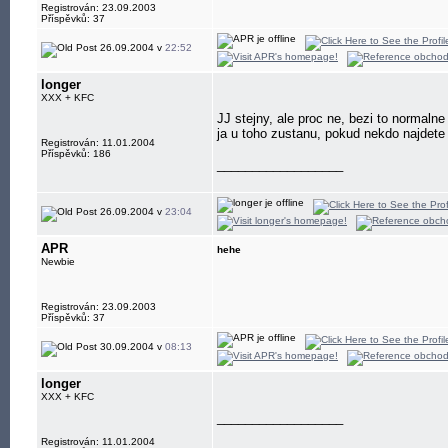
Registrován: 23.09.2003
Příspěvků: 37
26.09.2004 v
22:52
longer
XXX + KFC
JJ stejny, ale proc ne, bezi to normaln
ja u toho zustanu, pokud nekdo najdete 
Registrován: 11.01.2004
Příspěvků: 186
__________________
26.09.2004 v
23:04
APR
hehe
Newbie
Registrován: 23.09.2003
Příspěvků: 37
30.09.2004 v
08:13
longer
XXX + KFC
__________________
Registrován: 11.01.2004