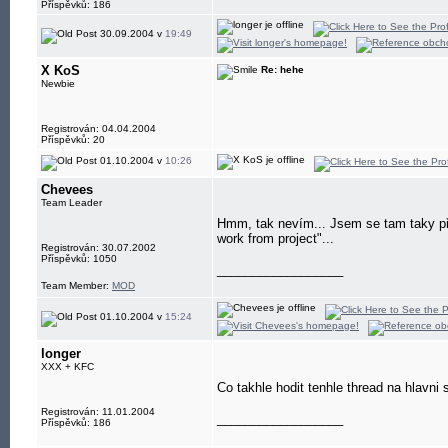
Příspěvků: 186
30.09.2004 v
19:49
X KoS
Re: hehe
Newbie
Registrován: 04.04.2004
Příspěvků: 20
01.10.2004 v
10:26
Chevees
Team Leader
Hmm, tak nevím... Jsem se tam taky při
work from project"...
Registrován: 30.07.2002
Příspěvků: 1050
__________________
Team Member:
MOD
01.10.2004 v
15:24
longer
XXX + KFC
Co takhle hodit tenhle thread na hlavni s
Registrován: 11.01.2004
__________________
Příspěvků: 186