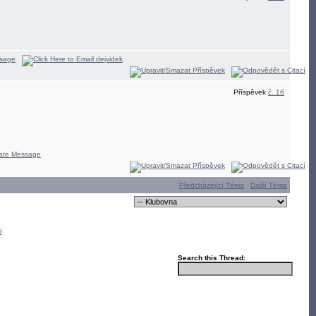
Příspěvek
č. 16
Předcházející Téma
Další Téma
i
Search this Thread: