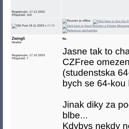
Registrován: 17.12.2002
Příspěvků: 118
19.11.2003 v
15:56
Zwingli
Re:
Newbie
Jasne tak to cha
Registrován: 17.10.2003
Příspěvků: 7
CZFree omezena
(studenstska 64
bych se 64-kou l
Jinak diky za p
blbe...
Kdybys nekdy ne