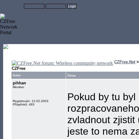
CZFree.Net
CZFree
Autor
Téma
pihhan
Member
Pokud by tu byl
Registrován: 12.02.2003
Příspěvků: 493
rozpracovaneho
zvladnout zjistit
jeste to nema z