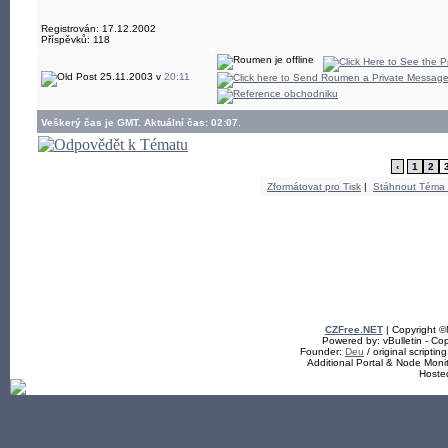
Registrován: 17.12.2002
Příspěvků: 118
25.11.2003 v
20:11
Veškerý čas je GMT. Aktuální čas: 02:07.
‹
1
2
Zformátovat pro Tisk
|
Stáhnout Téma
CZFree.NET
| Copyright 
Powered by: vBulletin - Cop
Founder:
Deu
/ original scriptin
Additional Portal & Node Mon
Hoste