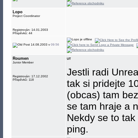
Lopo
Project Coordinator
Registrován: 14.01.2003
Příspěvků: 44
14.08.2003 v
09:56
Roumen
UT
Junior Member
Jestli radi Unre
Registrován: 17.12.2002
Příspěvků: 118
tak si pridejte 
(obcas) tam bezi
se tam hraje a n
Nekdy se to tak 
ping.