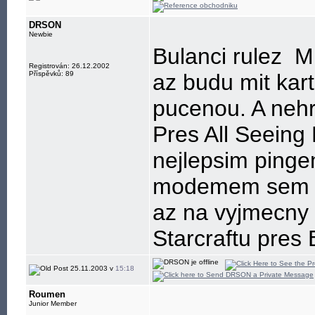
DRSON
Newbie
Bulanci rulez
Mu
Registrován: 26.12.2002
Příspěvků: 89
az budu mit kar
pucenou. A nehra
Pres All Seeing
nejlepsim pinge
modemem sem on
az na vyjmecny 
Starcraftu pres 
25.11.2003 v
15:18
Roumen
Junior Member