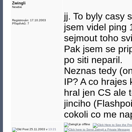
Zwingli
Newbie
jj. To byly casy
Registrován: 17.10.2003
Příspěvků: 7
jsem videl ping
sejmout toho sv
Pak jsem se prip
po siti neparil.
Neznas tedy (o
IP? A co hraje
hral jen CS ale 
jinciho (Flashpoi
cokoli co me na
25.11.2003 v
13:21