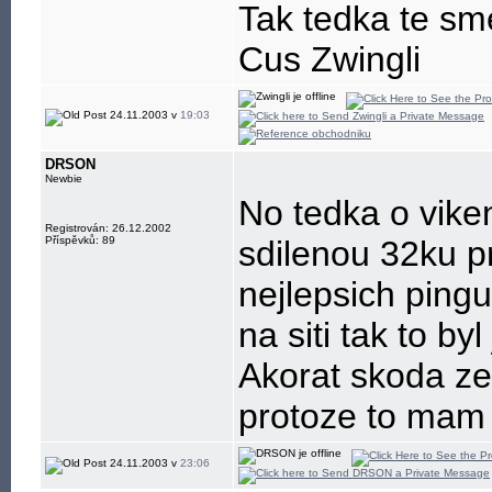
Tak tedka te sme
Cus Zwingli
24.11.2003 v
19:03
DRSON
Newbie
No tedka o vike
Registrován: 26.12.2002
Příspěvků: 89
sdilenou 32ku p
nejlepsich pingu
na siti tak to by
Akorat skoda ze 
protoze to mam p
24.11.2003 v
23:06