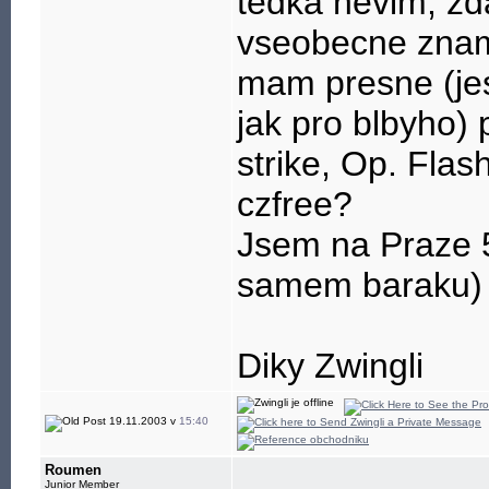
tedka nevim, zd
vseobecne znamo
mam presne (jest
jak pro blbyho) p
strike, Op. Flas
czfree?
Jsem na Praze
samem baraku)
Diky Zwingli
19.11.2003 v
15:40
Roumen
Junior Member