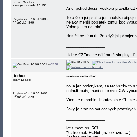
Senior Member
zastupce cloudu 10.152
Ano, pokud dodrží veškerá pravidla CZF
To o čem jsi psal je jen nabídka připo
Registrován: 16.01.2003
nějaký menší poplatek tomu, kdo vybudo
Příspěvků: 866
Volba je jen na tobě !
Neměli by tě nutit, že když jsi připojen
__________________
Lide v CZFree se dělí na tři skupiny: 1) d
30.06.2003 v
05:53
jbohac
svoboda volby iGW
Team Leader
no ja jen podotykam, ze technicky to s
default routy, musi si ke sve iGW vybud
Registrován: 16.05.2002
Příspěvků: 329
Vice se o tomhle diskutovalo v CF, al
Jaky je stav na soucasnych prazskych b
__________________
let's meet on IRC!
#czfree.net/IRCNet (irc.felk.cvut.cz)