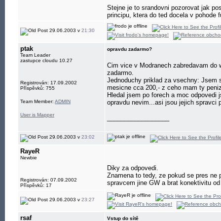
Stejne je to srandovni pozorovat jak pos
principu, ktera do ted docela v pohode 
29.06.2003 v
21:30
ptak
opravdu zadarmo?
Team Leader
zastupce cloudu 10.27
Cim vice v Modranech zabredavam do wif
zadarmo.
Jednoduchy priklad za vsechny: Jsem stu
Registrován: 17.09.2002
mesicne cca 200,- z ceho mam ty penize 
Příspěvků: 755
Hledal jsem po forech a moc odpovedi jse
Team Member:
ADMIN
opravdu nevim...asi jsou jejich spravci p
User is Mapper
__________________
29.06.2003 v
23:02
RayeR
Newbie
Diky za odpovedi.
Znamena to tedy, ze pokud se pres ne pr
Registrován: 07.09.2002
spravcem jine GW a brat konektivitu od
Příspěvků: 17
29.06.2003 v
23:27
rsaf
Vstup do sítě