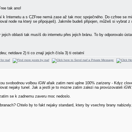
ree tak ano!
jení k Internetu a s CZFree nemá zase až tak moc spoječného. Do czfree se mů
val node na který se připojuješ). Jakmile budeš připojen, můžeš si vybrat z
 v jejich oblasti tak musíš do internetu přes jejich bránu. To by odporovalo ú
eu; netdave 2) ti co znají jejich čísla 3) ti ostatní
 tou svobodnou volbou iGW afaik zatim neni uplne 100% zarizeny - Kdyz clove
ovat nejaky tunel. Jak a jestli je to mozne zatim zalezi na provozovateli iGW.
e zatim se k zadnemu zaveru moc nedoslo.
ranach? Chtelo by to fakt nejaky standard, ktery by vsechny brany nabizely.