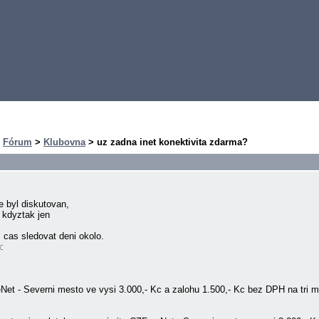
>
Fórum
>
Klubovna
> uz zadna inet konektivita zdarma?
 byl diskutovan,
 kdyztak jen
 cas sledovat deni okolo.
:
eNet - Severni mesto ve vysi 3.000,- Kc a zalohu 1.500,- Kc bez DPH na tri 