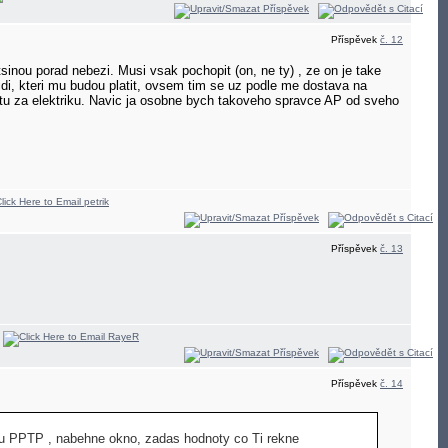
Příspěvek
č. 12
tsinou porad nebezi. Musi vsak pochopit (on, ne ty) , ze on je take
lidi, kteri mu budou platit, ovsem tim se uz podle me dostava na
uctu za elektriku. Navic ja osobne bych takoveho spravce AP od sveho
Příspěvek
č. 13
Příspěvek
č. 14
pu PPTP , nabehne okno, zadas hodnoty co Ti rekne