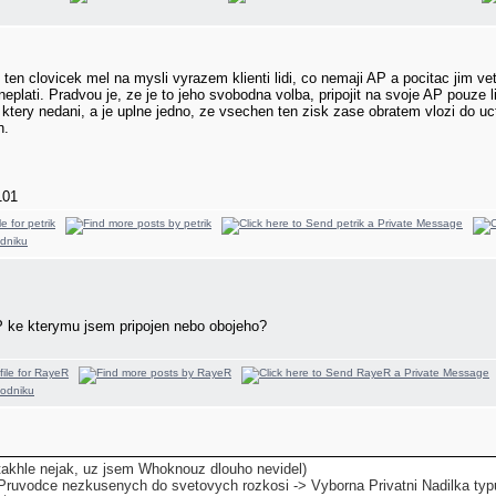
 ten clovicek mel na mysli vyrazem klienti lidi, co nemaji AP a pocitac jim ve
neplati. Pradvou je, ze je to jeho svobodna volba, pripojit na svoje AP pouze 
 ktery nedani, a je uplne jedno, ze vsechen ten zisk zase obratem vlozi do 
n.
101
 ke kterymu jsem pripojen nebo obojeho?
 (takhle nejak, uz jsem Whoknouz dlouho nevidel)
Pruvodce nezkusenych do svetovych rozkosi -> Vyborna Privatni Nadilka ty