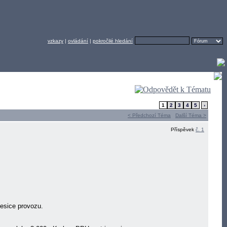
vzkazy
|
ovládání
|
pokročilé hledání
1
2
3
4
5
›
< Předchozí Téma
Další Téma >
Příspěvek
č. 1
mesice provozu.