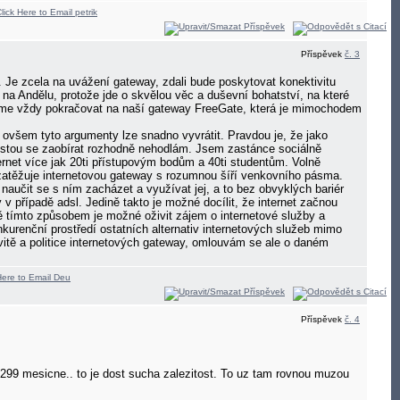
Příspěvek
č. 3
. Je zcela na uvážení gateway, zdali bude poskytovat konektivitu
a Andělu, protože jde o skvělou věc a duševní bohatství, na které
udeme vždy pokračovat na naší gateway FreeGate, která je mimochodem
, ovšem tyto argumenty lze snadno vyvrátit. Pravdou je, že jako
estou se zaobírat rozhodně nehodlám. Jsem zastánce sociálně
ternet více jak 20ti přístupovým bodům a 40ti studentům. Volně
ezatěžuje internetovou gateway s rozumnou šíří venkovního pásma.
naučit se s ním zacházet a využívat jej, a to bez obvyklých bariér
 v případě adsl. Jedině takto je možné docílit, že internet začnou
edině tímto způsobem je možné oživit zájem o internetové služby a
kurenční prostředí ostatních alternativ internetových služeb mimo
vitě a politice internetových gateway, omlouvám se ale o daném
Příspěvek
č. 4
a 299 mesicne.. to je dost sucha zalezitost. To uz tam rovnou muzou