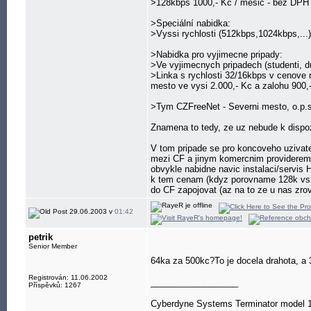
>128kbps 1000,- Kc / mesic - bez DPH v
>Speciální nabidka:
>Vyssi rychlosti (512kbps,1024kbps,..
>Nabidka pro vyjimecne pripady:
>Ve vyjimecnych pripadech (studenti, du
>Linka s rychlosti 32/16kbps v cenove re
mesto ve vysi 2.000,- Kc a zalohu 900,
>Tym CZFreeNet - Severni mesto, o.p.s
Znamena to tedy, ze uz nebude k dispo
V tom pripade se pro koncoveho uzivatel
mezi CF a jinym komercnim providerem
obvykle nabidne navic instalaci/servis 
k tem cenam (kdyz porovname 128k vs
do CF zapojovat (az na to ze u nas zrov
29.06.2003 v
01:42
petrik
Senior Member
64ka za 500kc?To je docela drahota, a 3
Registrován: 11.06.2002
__________________
Příspěvků: 1267
Cyberdyne Systems Terminator model 