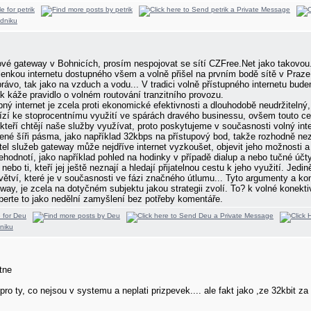
tové gateway v Bohnicích, prosím nespojovat se sítí CZFree.Net jako takovou
kou internetu dostupného všem a volně přišel na prvním bodě sítě v Praze n
rávo, tak jako na vzduch a vodu... V tradici volně přístupného internetu b
ak káže pravidlo o volném routování tranzitního provozu.
ý internet je zcela proti ekonomické efektivnosti a dlouhodobě neudržitelný
zí ke stoprocentnímu využití ve spárách dravého businessu, ovšem touto c
 kteří chtějí naše služby využívat, proto poskytujeme v současnosti volný in
ené šíři pásma, jako například 32kbps na přístupový bod, takže rozhodně n
tel služeb gateway může nejdříve internet vyzkoušet, objevit jeho možnosti a 
ehodnotí, jako například pohled na hodinky v případě dialup a nebo tučné účty
 nebo ti, kteří jej ještě neznají a hledají přijatelnou cestu k jeho využití. J
ětví, které je v současnosti ve fázi značného útlumu... Tyto argumenty a kon
ay, je zcela na dotyčném subjektu jakou strategii zvolí. To? k volné konekti
berte to jako nedělní zamyšlení bez potřeby komentáře.
atne
o ty, co nejsou v systemu a neplati prizpevek.... ale fakt jako ,ze 32kbit z