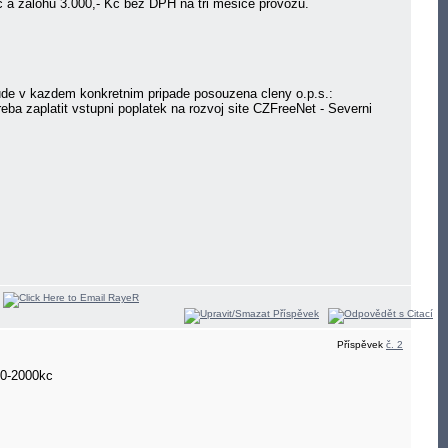
c a zalohu 3.000,- Kc bez DPH na tri mesice provozu.
 bude v kazdem konkretnim pripade posouzena cleny o.p.s.:
reba zaplatit vstupni poplatek na rozvoj site CZFreeNet - Severni
Příspěvek
č. 2
00-2000kc