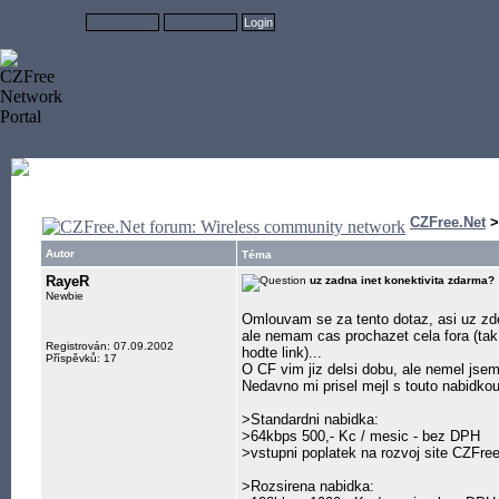
CZFree.Net
Autor
Téma
RayeR
uz zadna inet konektivita zdarma?
Newbie
Omlouvam se za tento dotaz, asi uz zde
ale nemam cas prochazet cela fora (tak
Registrován: 07.09.2002
hodte link)...
Příspěvků: 17
O CF vim jiz delsi dobu, ale nemel jsem
Nedavno mi prisel mejl s touto nabidkou
>Standardni nabidka:
>64kbps 500,- Kc / mesic - bez DPH
>vstupni poplatek na rozvoj site CZFre
>Rozsirena nabidka: