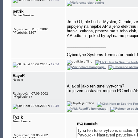
petrik
Senior Member
Je to OT, ale budiz. Myslim, Ctirade, ze
pripojeny na nejake AP a jeho elektrinu 
Registrován: 11.06.2002
hranici zakona, protoze ma z toho zisk,
Příspěvků: 1267
AP odtrsihl, pokud by byl na me pripoje
__________________
Cyberdyne Systems Terminator model 
30.06.2003 v
12:34
RayeR
Newbie
A jak si jako ten tunel vytvorim?
To je vec nastaveni mojeho PC nebo AP
Registrován: 07.09.2002
Příspěvků: 17
30.06.2003 v
12:46
Fyzik
Team Leader
FAQ Kandidát
Ty si ten tunel vytvoris snadno -
Pavouk -> Nastaveni pavuciny-> 
Registrován: 23.05.2002