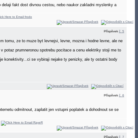
 to delaji fakt dost divnou cestou, nebo naukor zakladni myslenky a
Příspěvek
č. 5
m tomu, ze to muze byt levnejsi, levne, mozna i hodne levne, ale ne
 v potaz prumneronou spotrebu pocitace a cenu elektriky stoji me to
konektivity...ci se vybiraji nejake ty penizky, ale ty ostatni body
Příspěvek
č. 6
nternetu odmitnout, zaplatit jen vstupni poplatek a dohodnout se se
Příspěvek
č. 7