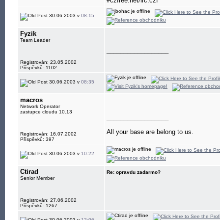
#czfree.net/irc.czf
30.06.2003 v
08:15
Fyzik
Team Leader
__________________
Registrován: 23.05.2002
Příspěvků: 1102
30.06.2003 v
08:35
macros
Network Operator
zastupce cloudu 10.13
__________________
All your base are belong to us.
Registrován: 16.07.2002
Příspěvků: 397
30.06.2003 v
10:22
Ctirad
Re: opravdu zadarmo?
Senior Member
Registrován: 27.06.2002
Příspěvků: 1267
30.06.2003 v
12:06