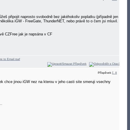
žeš připojit naprosto svobodně bez jakéhokoliv poplatku (případně jen
 několika iGW - FreeGate, ThunderNET, nebo právě to o čem jsi mluvil.
stavě CZFree jak je napsána v CF
Příspěvek
č. 8
k chce jinou iGW nez na kterou v jeho casti site smeruji vsechny
..