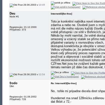
29.06.2003 v
10:45
Deu
Internet43[for-free]
Node #1
Toto je konkrétní nabídka nové interne
zdarma a nebo ne. Osobně jsem s myšlen
Registrován: 21.12.2000
má mít dle mého názoru každý člověk p
Příspěvků: 373
volně přístupná i ze sítě v Bohnicích, j
Někdo by mohl namítat, že volně dostupn
omezený a vzácný statek se přímo nabí
přijatelné varianty s rovnováhou všech,
dostupná konektivita je obvykle v omez
Velkou výhodou je, že potenciální uživa
které celý přirozený proces naprosto zn
používat a objevovat i sociálně slabší a
rozšířit ekonomické možnosti tohoto odv
CZFree.Net jsou ke zvážení každé gatew
tématu nemám již dále čas diskutovat, 
29.06.2003 v
12:54
frodo
Re: Internet43[for-free]
Úlet
No.. tohle mi pripadne docela dost shp
Registrován: 01.08.2002
thundernet ma snad 128micku zdilenou pr
Příspěvků: 726
dat 8kbit z 72,-