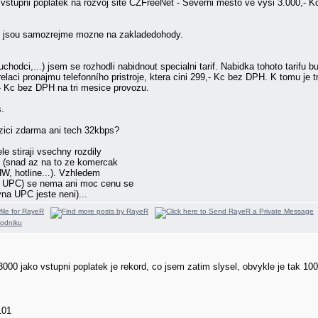
stupni poplatek na rozvoj site CZFreeNet - Severni mesto ve vysi 3.000,- K
.) jsou samozrejme mozne na zakladedohody.
chodci,...) jsem se rozhodli nabidnout specialni tarif. Nabidka tohoto tarifu
laci pronajmu telefonního pristroje, ktera cini 299,- Kc bez DPH. K tomu je t
- Kc bez DPH na tri mesice provozu.
.
zici zdarma ani tech 32kbps?
e stiraji vsechny rozdily
 (snad az na to ze komercak
HW, hotline...). Vzhledem
 UPC) se nema ani moc cenu se
na UPC jeste neni)...
000 jako vstupni poplatek je rekord, co jsem zatim slysel, obvykle je tak 10
101