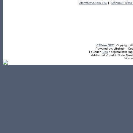
Zformátovat pro Tisk
|
Stáhnout Téma
CZFree.NET
| Copyright 
Powered by: vBulletin - Cop
Founder:
Deu
/ original scriptin
Additional Portal & Node Mon
Hoste