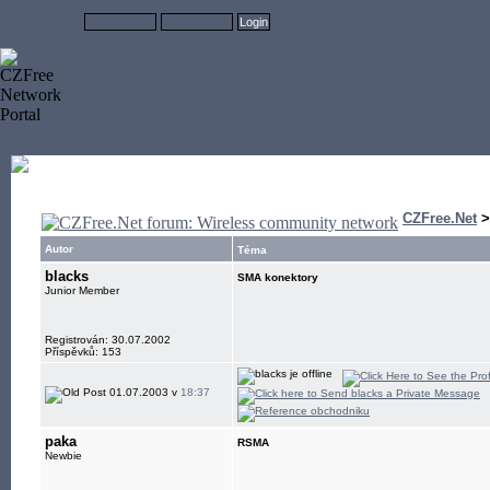
CZFree.Net
Autor
Téma
blacks
SMA konektory
Junior Member
Registrován: 30.07.2002
Příspěvků: 153
01.07.2003 v
18:37
paka
RSMA
Newbie