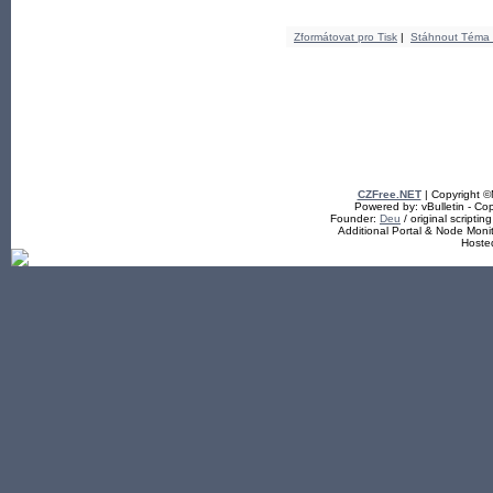
Zformátovat pro Tisk
|
Stáhnout Téma
CZFree.NET
| Copyright 
Powered by: vBulletin - Cop
Founder:
Deu
/ original scriptin
Additional Portal & Node Mon
Hoste