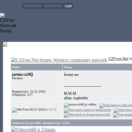
CZFree.Net
Autor
Téma
jantar.czHQ
Český net
Member
__________________
Registrován: 22.11.2002
M.M.M.
Příspěvků: 377
alias suptrebe
08.07.2003 v
18:33
Veškerý čas je GMT. Aktuální čas: 11:57.