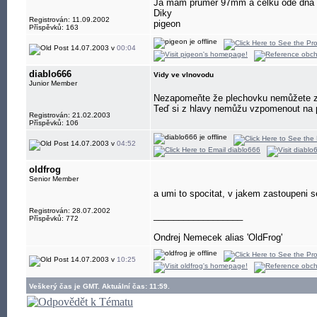
Ja mam prumer 97mm a celku ode dna cc
Diky
Registrován: 11.09.2002
pigeon
Příspěvků: 163
14.07.2003 v
00:04
diablo666
Vidy ve vlnovodu
Junior Member
Nezapomeňte že plechovku nemůžete zvě
Teď si z hlavy nemůžu vzpomenout na p
Registrován: 21.02.2003
Příspěvků: 106
14.07.2003 v
04:52
oldfrog
Senior Member
a umi to spocitat, v jakem zastoupeni s
Registrován: 28.07.2002
__________________
Příspěvků: 772
Ondrej Nemecek alias 'OldFrog'
14.07.2003 v
10:25
Veškerý čas je GMT. Aktuální čas: 11:59.