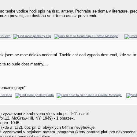
o tenke vodice hodi spis na drat. anteny. Prohrabu se doma v literature, pre
muzu proverit, ale dostanu se k tomu asi az po vikendu.
jak jsem se moc daleko nedostal. Tnehle cst cad vypada dost cool, kde se 
cite to bude dost mastny....
remaining eye"
o vyzarovani z kruhoveho vlnovodu pri TE11 nasel
Vol.12, McGraw-Hill, NY, 1949) - 1.obrazek.
y pro -10dB.
1 (kde a=D/2), coz pri D=obvyklych 84mm nevyhovuje.
yzarovani v nejakem matem. programu (ktery ostatne plati pro nekonecne 
(mnohokrat overene) simulace.