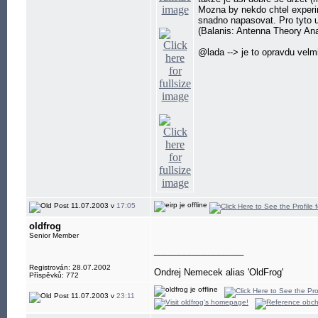
Mozna by nekdo chtel experi
snadno napasovat. Pro tyto 
(Balanis: Antenna Theory An
@lada --> je to opravdu vel
11.07.2003 v
17:05
oldfrog
Senior Member
__________________
Registrován: 28.07.2002
Ondrej Nemecek alias 'OldFrog'
Příspěvků: 772
11.07.2003 v
23:11