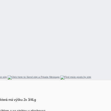
 která má výšku 2x 3/4Lg
úhlem a se strátou v plechovce.