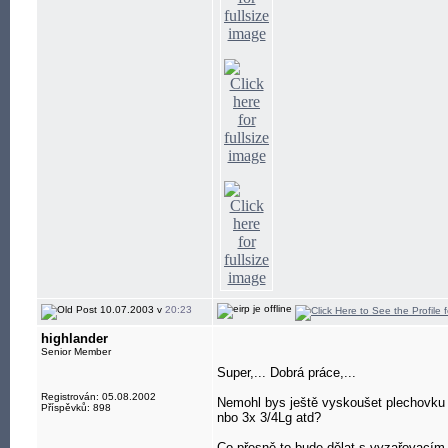
10.07.2003 v
20:23
highlander
Senior Member
Super,... Dobrá práce,...
Registrován: 05.08.2002
Nemohl bys ještě vyskoušet plechovku
Příspěvků: 898
nbo 3x 3/4Lg atd?
Co přesně to bude dělat s vyzařovacím 