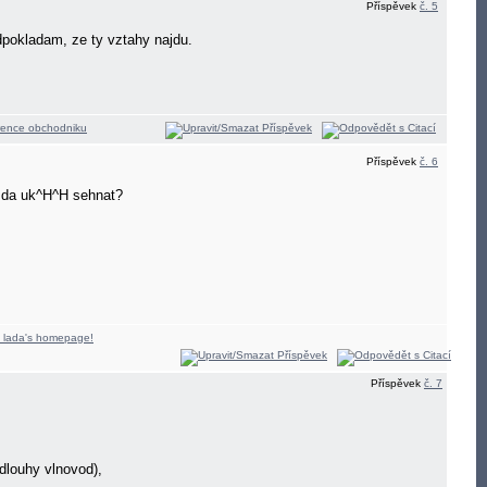
Příspěvek
č. 5
dpokladam, ze ty vztahy najdu.
Příspěvek
č. 6
to da uk^H^H sehnat?
Příspěvek
č. 7
dlouhy vlnovod),