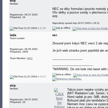
eirp
Newbie
NEC se diky formulaci pouzite metody pr
Vliv delky a pozice sondy v plechovce 
Registrován: 09.07.2003
eirp
Příspěvků: 29
Naposledy upravil eirp 24.07.2003 v 16:11
11.07.2003 v
11:36
lada
NEC
Team Leader
Zkousel jsem kdysi NEC verzi 2 ale ne
Registrován: 08.05.2002
Je jich web stranku jsem prpohlid ale ur
Příspěvků: 2856
__________________
Team Member:
MOD
------------------------------------------
"WARNING: Do not look into laser with 
11.07.2003 v
15:27
eirp
Newbie
Takze jsem nejake vztahy pr
(MIT Radiation Lab. Series, 
Horni radek je pro -3dB, druh
Registrován: 09.07.2003
Bohuzel plati pro lambda/a<
Příspěvků: 29
Nemam moc casu na vypocet v
takze je asi dobre se drzet 