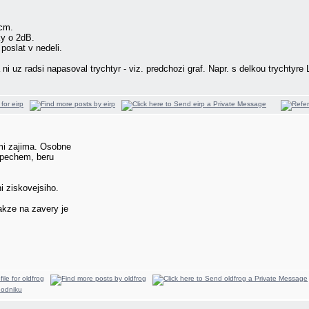
 cm.
ky o 2dB.
poslat v nedeli.
ni uz radsi napasoval trychtyr - viz. predchozi graf. Napr. s delkou trycht
mi zajima. Osobne
pechem, beru
i ziskovejsiho.
takze na zavery je