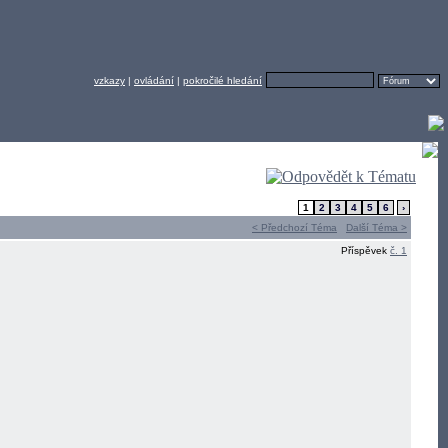
vzkazy
|
ovládání
|
pokročilé hledání
1
2
3
4
5
6
›
< Předchozí Téma
Další Téma >
Příspěvek
č. 1