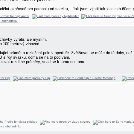
u udělat ozařovač pro parabolu od satelitu,.. Jak jsem zjistil tak klasická 60
echovky vyrábí, ale myslím,
 to 100 metrový vlnovod
ující průměr a rozložení pole v apertuře. Zvětšovat se může do té doby, než s
B šířky svazku, doma se na to podívám.
ulovat rozdílné průměry, snad se k tomu dostanu.