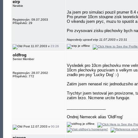
eirp
Newbie
Ja jsem pro simulaci pouzil prumer 8.4
Pro prumer 10cm stoupne zisk teoretic
Registrován: 09.07.2003
O vikendu jsem pryc, muzu to spustit a 
Příspěvků: 29
Pro zvysovani zisku plechovky bych na 
Naposledy upravil eirp 11.07.2003 v 23:31
11.07.2003 v
23:26
oldfrog
Senior Member
Vysledek pro 10cm plechovku mne vel
10cm plechovky pouzivam s velkym us
Registrován: 28.07.2002
zradlo pro psy 'Lucky Dog' :-)
Příspěvků: 772
Zatim jsem nenasel nic jednoduzsiho an
Trychtyr jsem testoval jen provizorne, 
zatim brzo. Nicmene urcite funguje.
__________________
Ondrej Nemecek alias 'OldFrog'
12.07.2003 v
00:18
pigeon