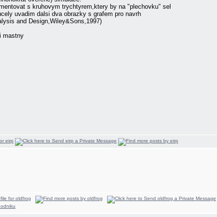
mentovat s kruhovym trychtyrem,ktery by na "plechovku" sel
ucely uvadim dalsi dva obrazky s grafem pro navrh
alysis and Design,Wiley&Sons,1997)
mi mastny