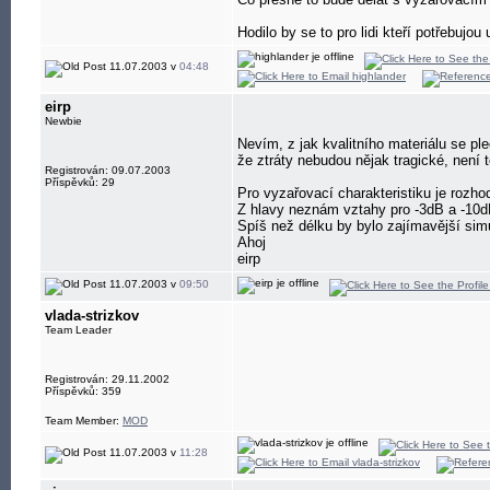
Hodilo by se to pro lidi kteří potřebujo
11.07.2003 v
04:48
eirp
Newbie
Nevím, z jak kvalitního materiálu se pl
že ztráty nebudou nějak tragické, není
Registrován: 09.07.2003
Příspěvků: 29
Pro vyzařovací charakteristiku je rozhod
Z hlavy neznám vztahy pro -3dB a -10d
Spíš než délku by bylo zajímavější sim
Ahoj
eirp
11.07.2003 v
09:50
vlada-strizkov
Team Leader
Registrován: 29.11.2002
Příspěvků: 359
Team Member:
MOD
11.07.2003 v
11:28