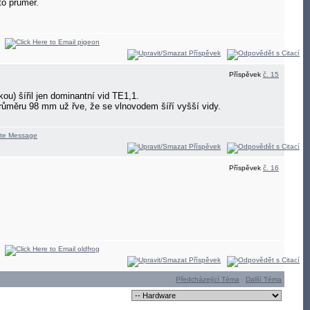
o prumer.
Příspěvek
č. 15
) šířil jen dominantní vid TE1,1.
ůměru 98 mm už řve, že se vlnovodem šíří vyšší vidy.
Příspěvek
č. 16
Předcházející Téma
Další Téma