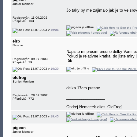
Junior Member
Jo taky by me zajimalo jak je to ve sr
Registrován: 11.09.2002
Příspěvků: 163
12.07.2003 v
16:04
eirp
Newbie
Napiste mi prosim presne delky Vami p
Pokud je relativne kratka, do jiste miry
Registrován: 09.07.2003
Dik
Příspěvků: 29
13.07.2003 v
19:30
oldfrog
Senior Member
delka 17cm presne
Registrován: 28.07.2002
__________________
Příspěvků: 772
Ondrej Nemecek alias 'OldFrog'
13.07.2003 v
19:45
pigeon
Junior Member