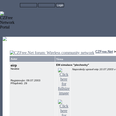
CZFree.Net
Autor
Téma
eirp
EM simulace "plechovky"
Newbie
Naposledy upravil eirp 10.07.2003 v
Registrován: 09.07.2003
Příspěvků: 29