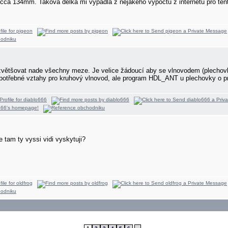
a 134mm. Takova delka mi vypadla z nejakeho vypoctu z internetu pro tent
tšovat nade všechny meze. Je velice žádoucí aby se vlnovodem (plechovkou
otřebné vztahy pro kruhový vlnovod, ale program HDL_ANT u plechovky o pr
e tam ty vyssi vidi vyskytuji?