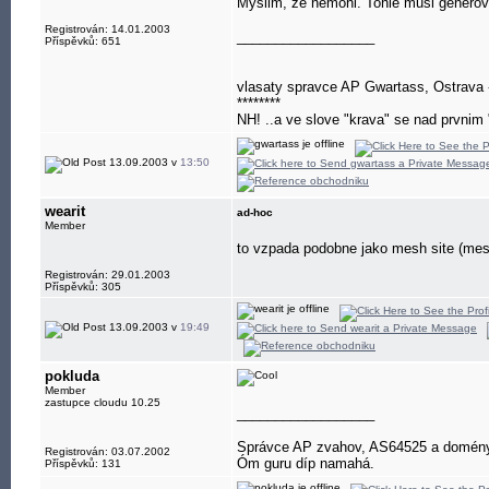
Myslim, ze nemohl. Tohle musi generova
Registrován: 14.01.2003
__________________
Příspěvků: 651
vlasaty spravce AP Gwartass, Ostrava 
********
NH! ..a ve slove "krava" se nad prvnim "
13.09.2003 v
13:50
wearit
ad-hoc
Member
to vzpada podobne jako mesh site (mesh 
Registrován: 29.01.2003
Příspěvků: 305
13.09.2003 v
19:49
pokluda
Member
zastupce cloudu 10.25
__________________
Správce AP zvahov, AS64525 a domény 
Registrován: 03.07.2002
Óm guru díp namahá.
Příspěvků: 131