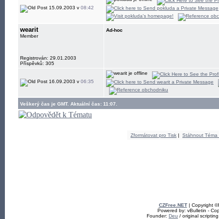
15.09.2003 v
08:42
wearit
Ad-hoc
Member
Registrován: 29.01.2003
Příspěvků: 305
16.09.2003 v
06:35
Veškerý čas je GMT. Aktuální čas: 11:07.
Zformátovat pro Tisk
|
Stáhnout Téma
CZFree.NET
| Copyright 
Powered by: vBulletin - Cop
Founder:
Deu
/ original scriptin