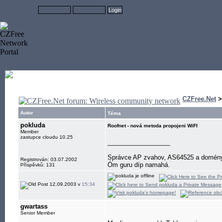
CZFree.Net
Autor
Téma
pokluda
Roofnet - nová metoda propojeni WiFI
Member
zastupce cloudu 10.25
__________________
Správce AP zvahov, AS64525 a domény 
Registrován: 03.07.2002
Óm guru díp namahá.
Příspěvků: 131
12.09.2003 v
15:34
gwartass
Senior Member