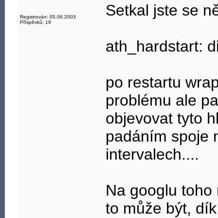
Setkal jste se n
Registrován: 05.06.2003
Příspěvků: 19
ath_hardstart: d
po restartu wrap
problému ale p
objevovat tyto h
padáním spoje n
intervalech....
Na googlu toho 
to může být, dík