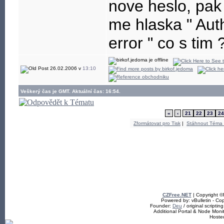
nove heslo, pak
me hlaska " Aut
error " co s ti
26.02.2006 v
13:10
Veškerý čas je GMT. Aktuální čas: 16:54.
«
‹
21
22
23
24
Zformátovat pro Tisk
|
Stáhnout Téma
CZFree.NET
| Copyright 
Powered by: vBulletin - Cop
Founder:
Deu
/ original scriptin
Additional Portal & Node Mon
Hoste