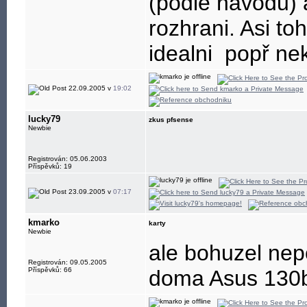
(podle navodu) 
rozhrani. Asi to
idealni
popř nek
22.09.2005 v
19:02
lucky79
zkus pfsense
Newbie
Registrován: 05.06.2003
Příspěvků: 19
23.09.2005 v
07:17
kmarko
karty
Newbie
ale bohuzel nep
Registrován: 09.05.2005
Příspěvků: 66
doma Asus 130b