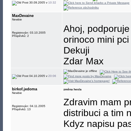
30.09.2005 v
10:32
MaxDevaine
Newbie
Ahoj, podporuje 
Registrován: 03.10.2005
Příspěvků: 2
orinoco mini pci
Dekuji
Zdar Max
04.10.2005 v
20:06
birkof.jedoma
změna hesla
Newbie
Zdravim mam pr
Registrován: 04.11.2005
Příspěvků: 13
distribuci a tim
Kdyz napisu pas