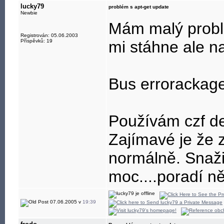
lucky79
problém s apt-get update
Newbie
Mám malý probl
Registrován: 05.06.2003
Příspěvků: 19
mi stáhne ale n
Bus errorackage
Používám czf de
Zajímavé je že z
normálně. Snažil
moc....poradí n
07.06.2005 v
19:39