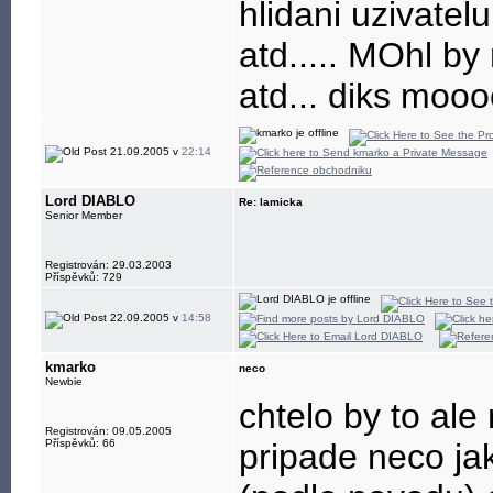
hlidani uzivatelu
atd..... MOhl by
atd... diks mooo
21.09.2005 v
22:14
Lord DIABLO
Re: lamicka
Senior Member
Registrován: 29.03.2003
Příspěvků: 729
22.09.2005 v
14:58
kmarko
neco
Newbie
chtelo by to al
Registrován: 09.05.2005
Příspěvků: 66
pripade neco ja