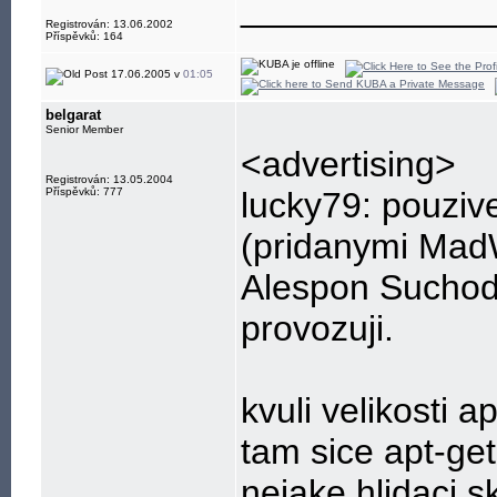
____________
Registrován: 13.06.2002
Příspěvků: 164
17.06.2005 v
01:05
belgarat
Senior Member
<advertising>
Registrován: 13.05.2004
Příspěvků: 777
lucky79: pouziv
(pridanymi MadW
Alespon Suchod
provozuji.
kvuli velikosti
tam sice apt-ge
nejake hlidaci s