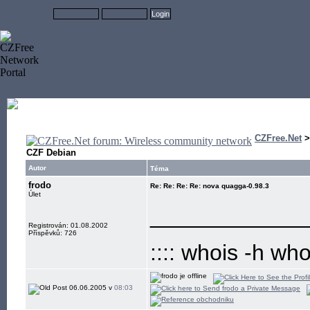
CZFree.Net
CZF Debian
Autor
Téma
frodo
Re: Re: Re: Re: nova quagga-0.98.3
Úlet
____________
Registrován: 01.08.2002
Příspěvků: 726
:::: whois -h wh
06.06.2005 v
08:03