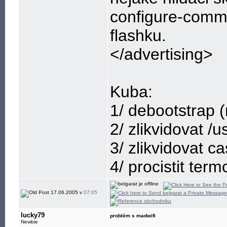
configure-commit
flashku.
</advertising>
Kuba:
1/ debootstrap 
2/ zlikvidovat /
3/ zlikvidovat c
4/ procistit ter
17.06.2005 v
07:05
lucky79
problém s madwifi
Newbie