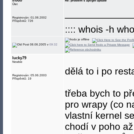
frodo
Re: problém s apt-get update
Úlet
____________
Registrován: 01.08.2002
Příspěvků: 726
:::: whois -h wh
08.06.2005 v
09:32
lucky79
Newbie
dělá to i po rest
Registrován: 05.06.2003
Příspěvků: 19
třeba bych to p
pro wrapy (co n
vlastní kernel s
chodí v poho až