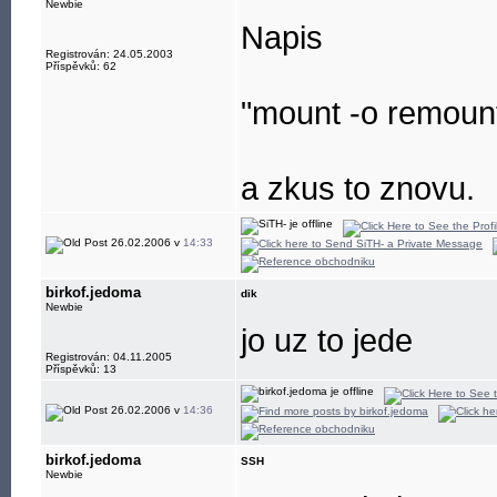
Newbie
Napis
Registrován: 24.05.2003
Příspěvků: 62
"mount -o remount
a zkus to znovu.
26.02.2006 v
14:33
birkof.jedoma
dik
Newbie
jo uz to jede
Registrován: 04.11.2005
Příspěvků: 13
26.02.2006 v
14:36
birkof.jedoma
SSH
Newbie