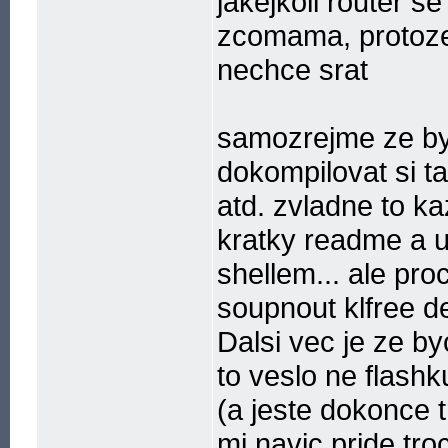
jakejkoli router 
zcomama, protoze 
nechce srat
samozrejme ze byc
dokompilovat si t
atd. zvladne to ka
kratky readme a 
shellem... ale pr
soupnout klfree d
Dalsi vec je ze b
to veslo ne flashk
(a jeste dokonce
mi navic pride tro