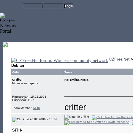
CZFree.Net
Debian
Autor
Téma
critter
Re: změna hesla
Nic mne nenapada...
______________
Registrován: 15.02.2003
Příspěvků: 1136
critter
Team Member:
MOD
26.02.2006 v
13:24
SiTH-