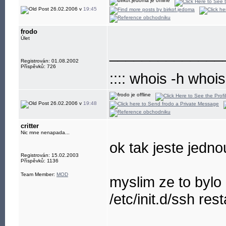
26.02.2006 v
19:45
frodo
Úlet
______________
Registrován: 01.08.2002
Příspěvků: 726
:::: whois -h whoi
26.02.2006 v
19:48
critter
Nic mne nenapada...
ok tak jeste jedn
Registrován: 15.02.2003
Příspěvků: 1136
Team Member:
MOD
myslim ze to bylo
/etc/init.d/ssh rest
______________