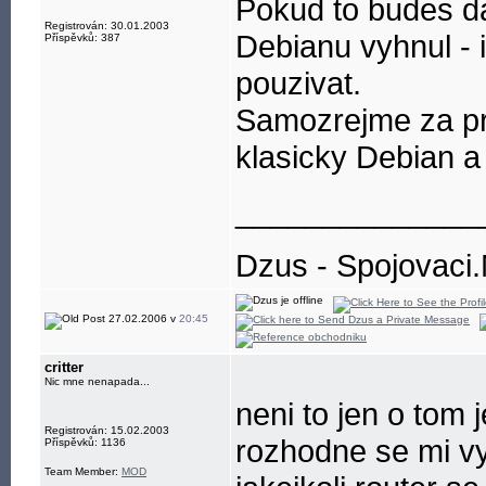
Pokud to budes d
Registrován: 30.01.2003
Debianu vyhnul -
Příspěvků: 387
pouzivat.
Samozrejme za pr
klasicky Debian a
______________
Dzus - Spojovaci.
27.02.2006 v
20:45
critter
Nic mne nenapada...
neni to jen o tom 
Registrován: 15.02.2003
rozhodne se mi vyp
Příspěvků: 1136
Team Member:
MOD