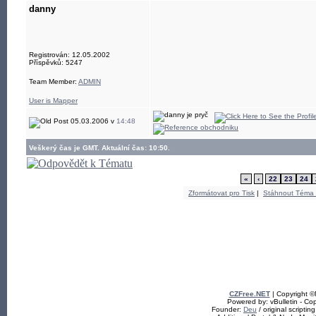
danny
Registrován: 12.05.2002
Příspěvků: 5247
Team Member:
ADMIN
User is Mapper
05.03.2006 v
14:48
Veškerý čas je GMT. Aktuální čas: 10:50.
«
‹
22
23
24
Zformátovat pro Tisk
|
Stáhnout Téma
CZFree.NET
| Copyright 
Powered by: vBulletin - Cop
Founder:
Deu
/ original scriptin