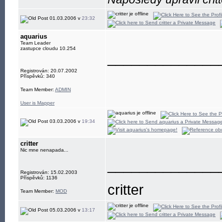
01.03.2006 v
23:32
aquarius
Team Leader
zastupce cloudu 10.254
______________
Registrován: 20.07.2002
Příspěvků: 340
Team Member:
ADMIN
User is Mapper
03.03.2006 v
19:34
critter
Nic mne nenapada...
______________
Registrován: 15.02.2003
Příspěvků: 1136
critter
Team Member:
MOD
05.03.2006 v
13:17