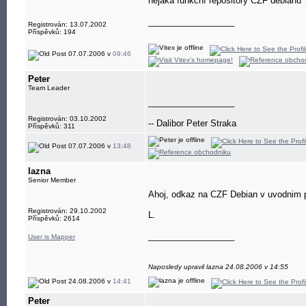
nějaká funkční repository CZF debianu ?
__________________
Registrován: 13.07.2002
Příspěvků: 194
07.07.2006 v
09:46
Peter
Team Leader
__________________
Registrován: 03.10.2002
-- Dalibor Peter Straka
Příspěvků: 311
07.07.2006 v
13:48
lazna
Senior Member
Ahoj, odkaz na CZF Debian v uvodnim p
Registrován: 29.10.2002
L.
Příspěvků: 2614
__________________
User is Mapper
Naposledy upravil lazna 24.08.2006 v 14:55
24.08.2006 v
14:41
Peter