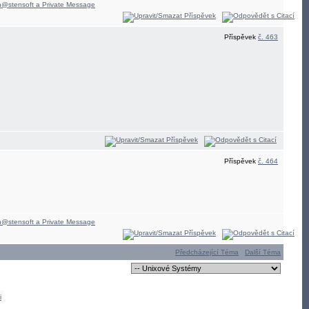
Příspěvek
č. 463
Příspěvek
č. 464
Předcházející Téma
Další Téma
i