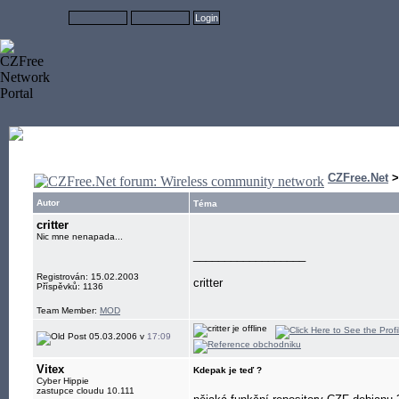
CZFree.Net
Autor
Téma
critter
Nic mne nenapada...
__________________
Registrován: 15.02.2003
critter
Příspěvků: 1136
Team Member:
MOD
05.03.2006 v
17:09
Vitex
Kdepak je teď ?
Cyber Hippie
zastupce cloudu 10.111