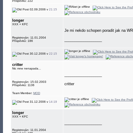
Příspěvků: 222
02.09.2006 v
21:15
longer
XXX + KFC
Je mi nekdo schopen poradit jak na WR
Registrován: 11.01.2004
__________________
Příspěvků: 186
30.12.2006 v
22:15
critter
Nic mne nenapada...
__________________
Registrován: 15.02.2003
critter
Příspěvků: 1136
Team Member:
MOD
31.12.2006 v
14:19
longer
XXX + KFC
__________________
Registrován: 11.01.2004