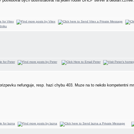
 potřeboval bych dosinstalovat na jeden router DHCP server a debian.czfree.n
rizpevku nefunguje, resp. hazi chybu 403. Muze na to nekdo kompetentni m