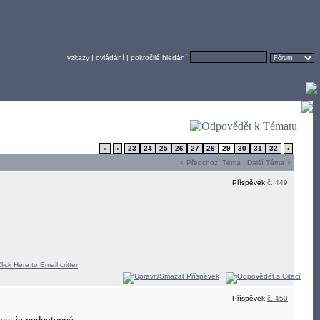
vzkazy
|
ovládání
|
pokročilé hledání
«
‹
23
24
25
26
27
28
29
30
31
32
›
< Předchozí Téma
Další Téma >
Příspěvek
č. 449
Příspěvek
č. 450