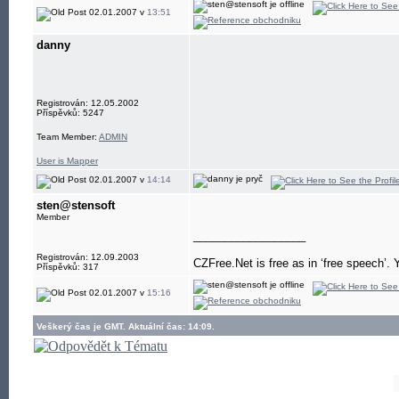
02.01.2007 v
13:51
danny
Registrován: 12.05.2002
Příspěvků: 5247
Team Member:
ADMIN
User is Mapper
02.01.2007 v
14:14
sten@stensoft
Member
__________________
Registrován: 12.09.2003
CZFree.Net is free as in ‘free speech’. Y
Příspěvků: 317
02.01.2007 v
15:16
Veškerý čas je GMT. Aktuální čas: 14:09.