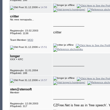
Příspěvků: 186
31.12.2006 v
14:56
critter
Nic mne nenapada...
__________________
Registrován: 15.02.2003
critter
Příspěvků: 1136
Team Member:
MOD
31.12.2006 v
15:51
longer
XXX + KFC
__________________
Registrován: 11.01.2004
Příspěvků: 186
31.12.2006 v
16:57
sten@stensoft
Member
__________________
Registrován: 12.09.2003
CZFree.Net is free as in ‘free speech’. Y
Příspěvků: 317