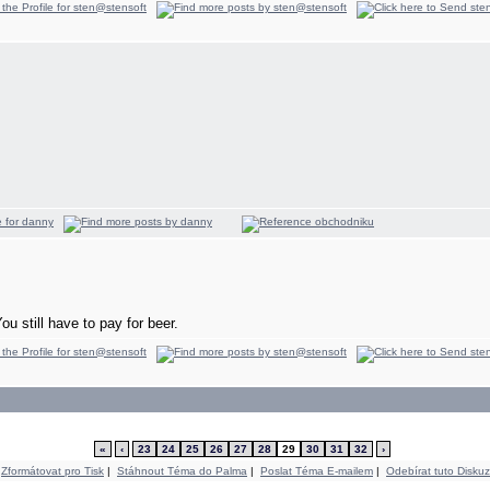
ou still have to pay for beer.
«
‹
23
24
25
26
27
28
29
30
31
32
›
Zformátovat pro Tisk
|
Stáhnout Téma do Palma
|
Poslat Téma E-mailem
|
Odebírat tuto Diskuz